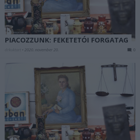
PIACOZZUNK: FEKETETÓI FORGATAG
drkuktart
•
2020. november 20.
0