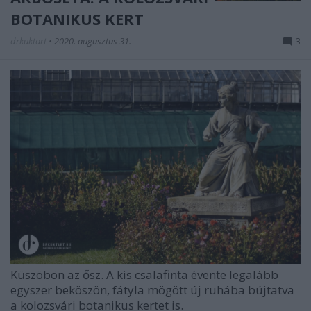
BOTANIKUS KERT
drkuktart
•
2020. augusztus 31.
3
Küszöbön az ősz. A kis csalafinta évente legalább
egyszer beköszön, fátyla mögött új ruhába bújtatva
a kolozsvári botanikus kertet is.