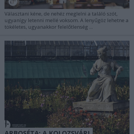
Választani kéne, de nehéz meglelni a találó szót,
ugyanígy letenni mellé voksom. A lenyűgöz lehetne a
tökéletes, ugyanakkor felelőtlenség ...
ARBOSÉTA: A KOLOZSVÁRI