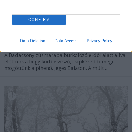
CONFIRM
Data Deletion
Data Access
Privacy Policy
A Badacsony zúzmarába burkolózó erdői alatt állva
előttünk a hegy ködbe vesző, csipkézett tömege,
mögöttünk a pihenő, jeges Balaton. A múlt ...