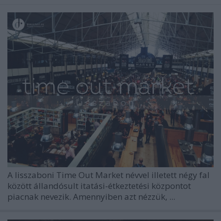
A lisszaboni Time Out Market névvel illetett négy fal
között állandósult itatási-étkeztetési központot
piacnak nevezik. Amennyiben azt nézzük, ...