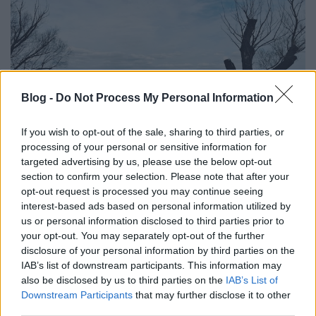
Blog -
Do Not Process My Personal Information
If you wish to opt-out of the sale, sharing to third parties, or
processing of your personal or sensitive information for
SZEZON ELŐTTI BALATON(FÉL)KÖR
targeted advertising by us, please use the below opt-out
section to confirm your selection. Please note that after your
(Cycling aroung Lake Balaton in
opt-out request is processed you may continue seeing
March)
interest-based ads based on personal information utilized by
us or personal information disclosed to third parties prior to
drkuktart
•
2020. március 20.
0
your opt-out. You may separately opt-out of the further
disclosure of your personal information by third parties on the
IAB’s list of downstream participants. This information may
also be disclosed by us to third parties on the
IAB’s List of
Downstream Participants
that may further disclose it to other
third parties.