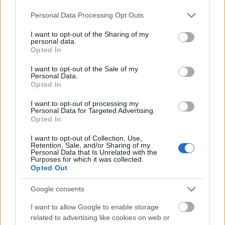
Please note that this website/app uses one or more Google
Personal Data Processing Opt Outs
services and may gather and store information including but
not limited to your visit or usage behaviour. You may click to
I want to opt-out of the Sharing of my
personal data.
grant or deny consent to Google and its third-party tags to
Opted In
use your data for below specified purposes in below Google
consent section.
I want to opt-out of the Sale of my
Personal Data.
Opted In
I want to opt-out of processing my
Personal Data for Targeted Advertising.
Opted In
Ha egyszer elmúlik ez a mizéria, becsszó, kikiáltom a
tavasz első hónapját a balatoni bringakör
I want to opt-out of Collection, Use,
Retention, Sale, and/or Sharing of my
szezonjának. Vagy a fél kör idejének. Addig pedig ...
Personal Data that Is Unrelated with the
Purposes for which it was collected.
Opted Out
Google consents
I want to allow Google to enable storage
related to advertising like cookies on web or