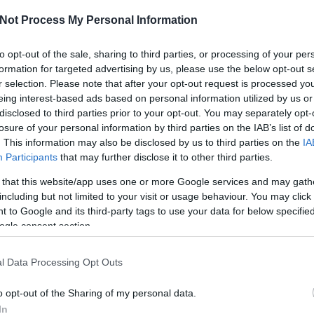
kü
te
Not Process My Personal Information
és
i
to opt-out of the sale, sharing to third parties, or processing of your per
me
ha
formation for targeted advertising by us, please use the below opt-out s
né
r selection. Please note that after your opt-out request is processed y
ö
eing interest-based ads based on personal information utilized by us or
to
disclosed to third parties prior to your opt-out. You may separately opt-
bbek között az indián nyár apropóján megrendezett
lá
losure of your personal information by third parties on the IAB’s list of
az elegánsan késve érkezett októberi indián nyár
ál
. This information may also be disclosed by us to third parties on the
IA
sa
ozom ide - végén?) és pont a következő, csípősre
me
Participants
that may further disclose it to other third parties.
.
me
 that this website/app uses one or more Google services and may gath
A 
út
including but not limited to your visit or usage behaviour. You may click 
fe
Szólj hozzá!
 to Google and its third-party tags to use your data for below specifi
ol
ogle consent section.
A
m
l Data Processing Opt Outs
me
sz
yright © 2005-2025 Drkukta - Drkuktart. Minden jog
o opt-out of the Sharing of my personal data.
lé
elhasználása csak a szerző előzetes írásbeli
o
In