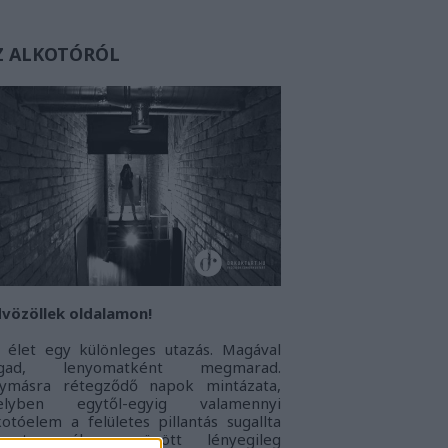
Z ALKOTÓRÓL
vözöllek oldalamon!
 élet egy különleges utazás. Magával
agad, lenyomatként megmarad.
ymásra rétegződő napok mintázata,
elyben egytől-egyig valamennyi
kotóelem a felületes pillantás sugallta
onoton álarc mögött lényegileg