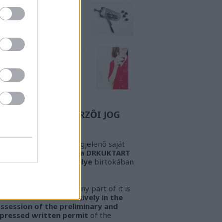
Z A BIZONYOS SZERZŐI JOG
GYELEM! Az oldalon megjelenő saját
öveg és kép
kizárólag a DRKUKTART
őzetes írásbeli engedélye
birtokában
sználható fel.
ARNING!
This work or any part of it is
lowed to be used
exclusively in the
ssession of the preliminary and
pressed written permit
of the