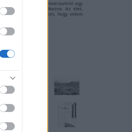
gyvilágban, a táguló univerzumról egy
llanatra sem megfeledkezve. Az élet,
ogy én látom.
Köszönöm, hogy velem
rtasz!
RKUKTA
TT IS MEGTALÁLSZ
NSTART