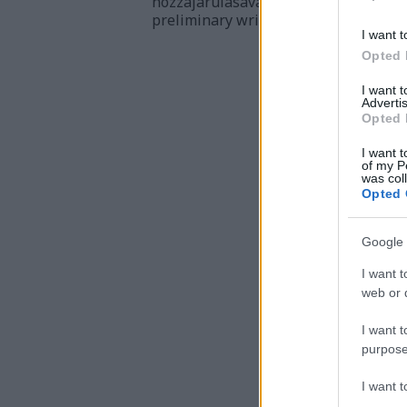
hozzájárulásával engedélyezett.⎪All 
preliminary written permission.
I want t
Opted 
I want 
Advertis
Opted 
I want t
of my P
was col
Opted 
Google 
I want t
web or d
I want t
purpose
I want 