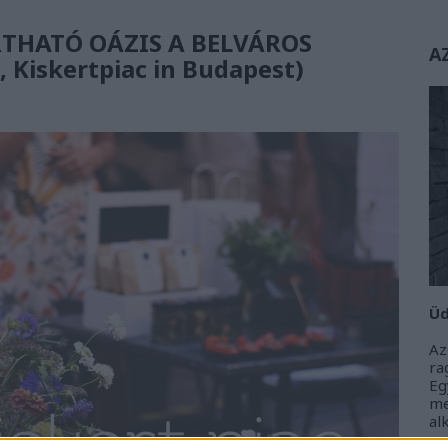
THATÓ OÁZIS A BELVÁROS
A
 Kiskertpiac in Budapest)
Üd
Az
r
Eg
m
al
m