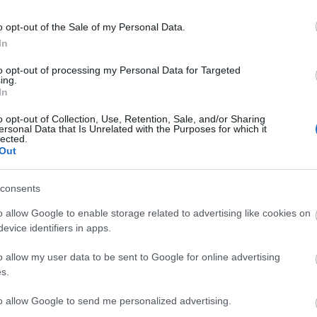
rights reserved. Do not use or reproduce without
na
pi
o opt-out of the Sale of my Personal Data.
ah
In
ta
to opt-out of processing my Personal Data for Targeted
D
ing.
In
I
o opt-out of Collection, Use, Retention, Sale, and/or Sharing
ersonal Data that Is Unrelated with the Purposes for which it
lected.
Out
I
consents
o allow Google to enable storage related to advertising like cookies on
evice identifiers in apps.
o allow my user data to be sent to Google for online advertising
s.
to allow Google to send me personalized advertising.