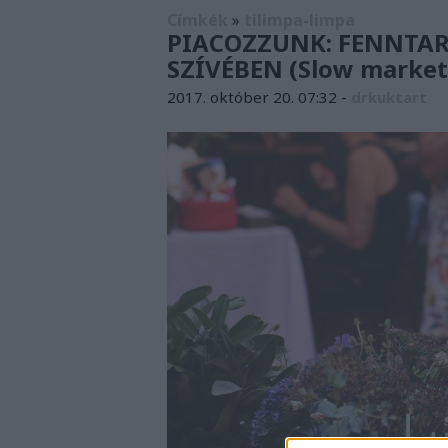
Címkék
»
tilimpa-limpa
PIACOZZUNK: FENNTAR
SZÍVÉBEN (Slow market,
2017. október 20. 07:32
-
drkuktart