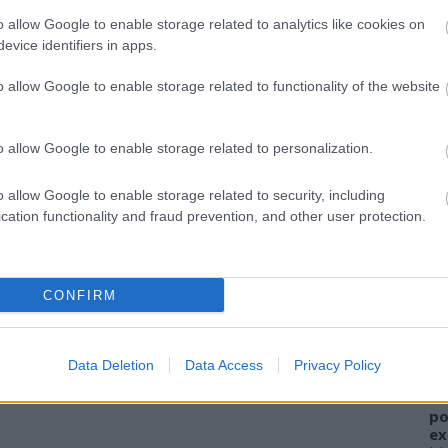
o allow Google to enable storage related to analytics like cookies on
evice identifiers in apps.
o allow Google to enable storage related to functionality of the website
o allow Google to enable storage related to personalization.
o allow Google to enable storage related to security, including
cation functionality and fraud prevention, and other user protection.
A
FI
CONFIRM
sz
el
ha
Data Deletion
Data Access
Privacy Policy
W
al
po
ex