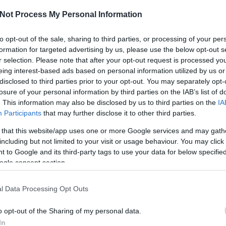
kü
te
Not Process My Personal Information
és
i
to opt-out of the sale, sharing to third parties, or processing of your per
me
ha
formation for targeted advertising by us, please use the below opt-out s
né
r selection. Please note that after your opt-out request is processed y
ö
rácsonykor kapunk karácsonyi üdvözlőlapot! Nem is
eing interest-based ads based on personal information utilized by us or
to
elnyitható fedlapján csodálatos képpel, benne szépen
disclosed to third parties prior to your opt-out. You may separately opt-
lá
ívánnak mindenféle jót. Idén megtaláltam azokat a
losure of your personal information by third parties on the IAB’s list of
ál
küldenék.
. This information may also be disclosed by us to third parties on the
IA
sa
me
Participants
that may further disclose it to other third parties.
very Christmas. Those cards are really special for me:
me
wonderful picture and his nice wishes are written inside by
 that this website/app uses one or more Google services and may gath
A 
út
I'd love to send to my family and friend as well.
including but not limited to your visit or usage behaviour. You may click 
fe
 to Google and its third-party tags to use your data for below specifi
ol
ogle consent section.
A
Szólj hozzá!
m
l Data Processing Opt Outs
me
sz
o opt-out of the Sharing of my personal data.
lé
o
In