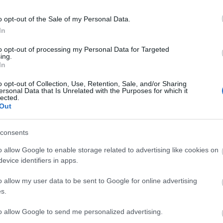
na
yright © 2005-2025 Drkukta - Drkuktart. Minden jog
pi
elhasználása csak a szerző előzetes írásbeli
o opt-out of the Sale of my Personal Data.
ah
rights reserved. Do not use or reproduce without
In
ta
to opt-out of processing my Personal Data for Targeted
D
ing.
In
I
o opt-out of Collection, Use, Retention, Sale, and/or Sharing
ersonal Data that Is Unrelated with the Purposes for which it
lected.
Out
I
consents
o allow Google to enable storage related to advertising like cookies on
evice identifiers in apps.
o allow my user data to be sent to Google for online advertising
s.
to allow Google to send me personalized advertising.