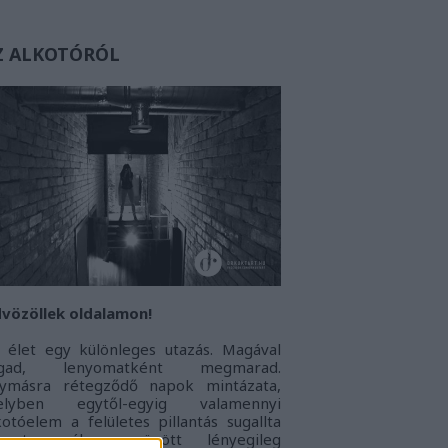
Z ALKOTÓRÓL
vözöllek oldalamon!
 élet egy különleges utazás. Magával
agad, lenyomatként megmarad.
ymásra rétegződő napok mintázata,
elyben egytől-egyig valamennyi
kotóelem a felületes pillantás sugallta
onoton álarc mögött lényegileg