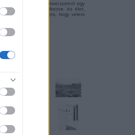
gyvilágban, a táguló univerzumról egy
llanatra sem megfeledkezve. Az élet,
ogy én látom.
Köszönöm, hogy velem
rtasz!
RKUKTA
TT IS MEGTALÁLSZ
NSTART