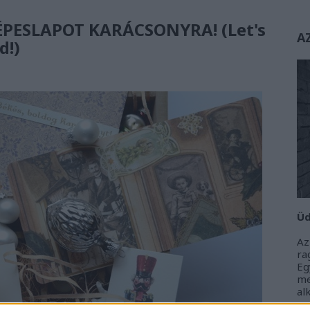
ÉPESLAPOT KARÁCSONYRA! (Let's
A
d!)
Üd
Az
r
Eg
m
al
m