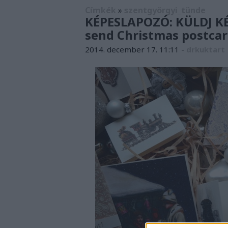
Címkék
»
szentgyörgyi_tünde
KÉPESLAPOZÓ: KÜLDJ K
send Christmas postcar
2014. december 17. 11:11
-
drkuktart