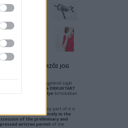
Z A BIZONYOS SZERZŐI JOG
GYELEM! Az oldalon megjelenő saját
öveg és kép
kizárólag a DRKUKTART
őzetes írásbeli engedélye
birtokában
sználható fel.
ARNING!
This work or any part of it is
lowed to be used
exclusively in the
ssession of the preliminary and
pressed written permit
of the