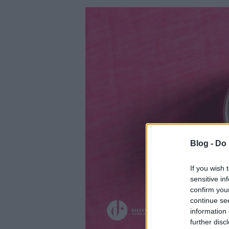
Blog -
Do 
If you wish 
sensitive in
confirm you
continue se
information 
further disc