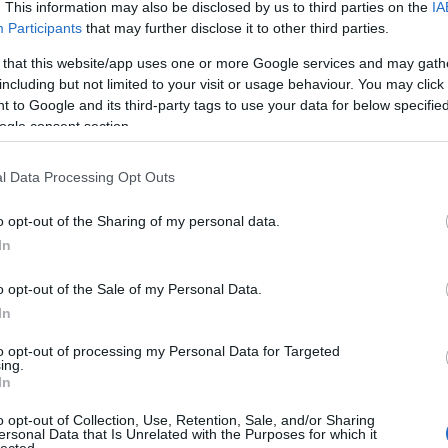
. This information may also be disclosed by us to third parties on the
IA
Participants
that may further disclose it to other third parties.
os kis üvegtégelybe került fémsapkával a tetején,
 that this website/app uses one or more Google services and may gath
.
including but not limited to your visit or usage behaviour. You may click 
 to Google and its third-party tags to use your data for below specifi
ogle consent section.
Szólj hozzá!
l Data Processing Opt Outs
OCHER-TŐL (New goodies by
o opt-out of the Sharing of my personal data.
A
In
FI
o opt-out of the Sale of my Personal Data.
sz
In
el
ha
to opt-out of processing my Personal Data for Targeted
ing.
W
In
al
po
o opt-out of Collection, Use, Retention, Sale, and/or Sharing
ex
ersonal Data that Is Unrelated with the Purposes for which it
lected.