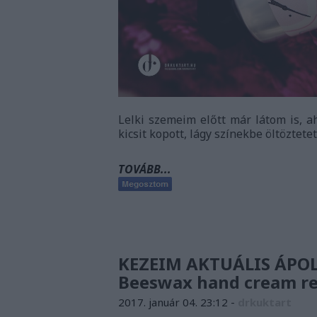
Lelki szemeim előtt már látom is, a
kicsit kopott, lágy színekbe öltöztet
TOVÁBB...
KEZEIM AKTUÁLIS ÁPOLÓ
Beeswax hand cream r
2017. január 04. 23:12
-
drkuktart