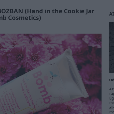
ZBAN (Hand in the Cookie Jar
A
mb Cosmetics)
Üd
Az
r
Eg
m
al
m