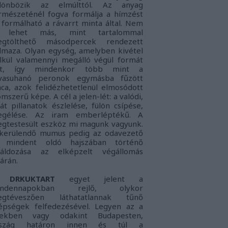
lönbözik az elmúlttól. Az anyag
rmészeténél fogva formálja a hímzést
 formálható a rávarrt minta által. Nem
s lehet más, mint tartalommal
gtölthető másodpercek rendezett
lmaza. Olyan egység, amelyben kivétel
lkül valamennyi megálló végül formát
nt, így mindenkor több mint a
vasuhanó peronok egymásba fűzött
nca, azok felidézhetetlenül elmosódott
omszerű képe. A cél a jelen-lét: a
valódi,
ját pillanatok észlelése, fülön csípése,
gélése. Az iram emberléptékű. A
gtestesült eszköz mi magunk vagyunk.
kerülendő mumus pedig az
odavezető
 mindent oldó hajszában történő
láldozása az elképzelt végállomás
tárán.
DRKUKTART
egyet jelent a
indennapokban rejlő, olykor
gtéveszően láthatatlannak tűnő
épségek felfedezésével. Legyen az a
lekben vagy odakint Budapesten,
rszág határon innen és túl a