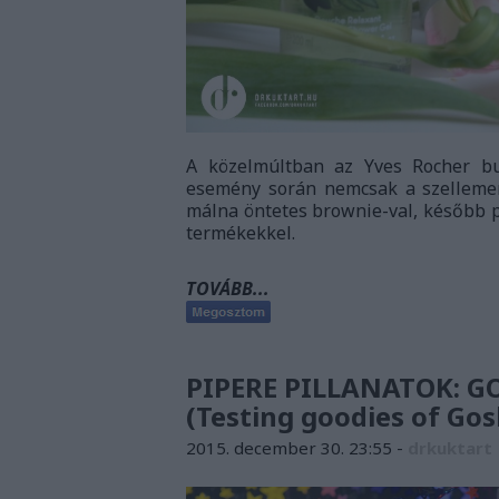
A közelmúltban az Yves Rocher bu
esemény során nemcsak a szellememe
málna öntetes brownie-val, később p
termékekkel.
TOVÁBB...
PIPERE PILLANATOK: 
(Testing goodies of Go
2015. december 30. 23:55
-
drkuktart