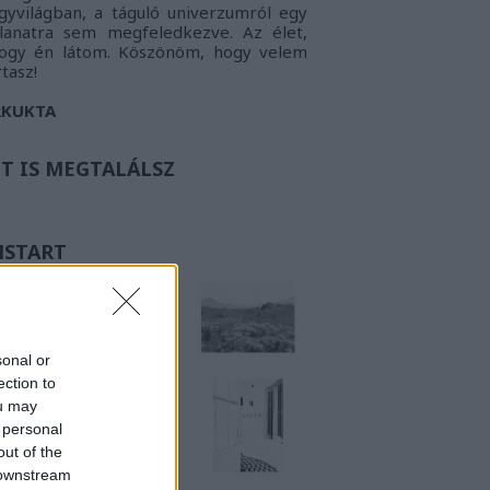
gyvilágban, a táguló univerzumról egy
llanatra sem megfeledkezve. Az élet,
ogy én látom.
Köszönöm, hogy velem
rtasz!
RKUKTA
TT IS MEGTALÁLSZ
NSTART
sonal or
ection to
ou may
 personal
out of the
 downstream