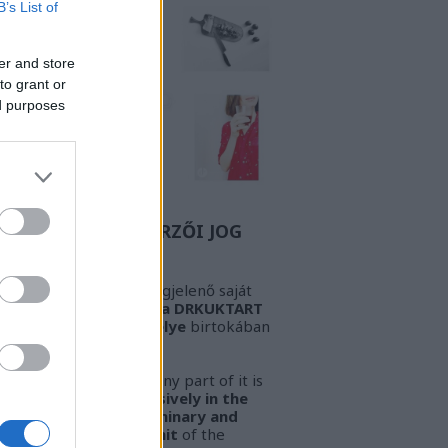
B’s List of
er and store
to grant or
ed purposes
Z A BIZONYOS SZERZŐI JOG
GYELEM! Az oldalon megjelenő saját
öveg és kép
kizárólag a DRKUKTART
őzetes írásbeli engedélye
birtokában
sználható fel.
ARNING!
This work or any part of it is
lowed to be used
exclusively in the
ssession of the preliminary and
pressed written permit
of the