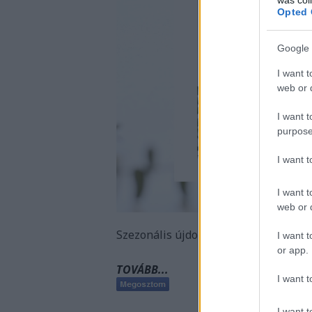
Opted 
Google 
I want t
web or d
I want t
purpose
I want 
I want t
web or d
Szezonális újdonságok az Yves Rocher
I want t
or app.
TOVÁBB...
I want t
I want t