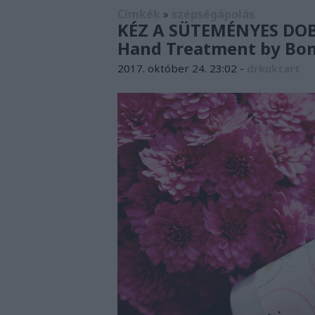
Címkék
»
szépségápolás
KÉZ A SÜTEMÉNYES DOBO
Hand Treatment by Bo
2017. október 24. 23:02
-
drkuktart