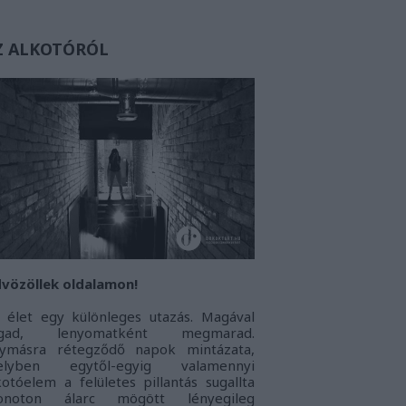
Z ALKOTÓRÓL
vözöllek oldalamon!
 élet egy különleges utazás. Magával
agad, lenyomatként megmarad.
ymásra rétegződő napok mintázata,
elyben egytől-egyig valamennyi
kotóelem a felületes pillantás sugallta
onoton álarc mögött lényegileg