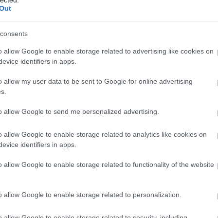
bl
Out
E
consents
o allow Google to enable storage related to advertising like cookies on
evice identifiers in apps.
o allow my user data to be sent to Google for online advertising
s.
to allow Google to send me personalized advertising.
o allow Google to enable storage related to analytics like cookies on
evice identifiers in apps.
től, akad közöttük pár kedvenc is.
o allow Google to enable storage related to functionality of the website
o allow Google to enable storage related to personalization.
Szólj hozzá!
o allow Google to enable storage related to security, including