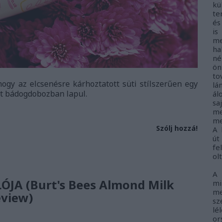
kü
te
és
i
me
ha
né
ö
to
hogy az elcsenésre kárhoztatott süti stílszerűen egy
lá
ett bádogdobozban lapul.
ál
sa
me
me
Szólj hozzá!
A 
út
fe
ol
A
JA (Burt's Bees Almond Milk
m
me
eview)
sz
lé
o