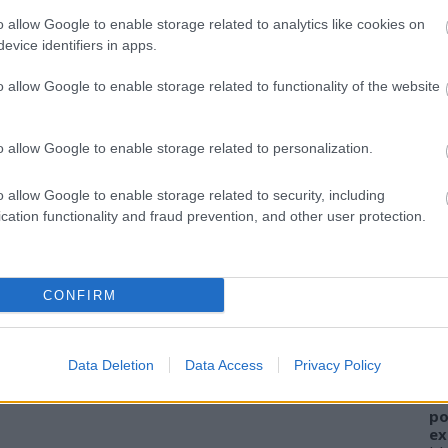
o allow Google to enable storage related to analytics like cookies on
evice identifiers in apps.
o allow Google to enable storage related to functionality of the website
o allow Google to enable storage related to personalization.
o allow Google to enable storage related to security, including
cation functionality and fraud prevention, and other user protection.
A
FI
CONFIRM
sz
el
ha
Data Deletion
Data Access
Privacy Policy
W
al
po
ex