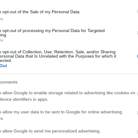
na
pi
o opt-out of the Sale of my Personal Data.
ah
In
ta
to opt-out of processing my Personal Data for Targeted
D
ing.
In
I
o opt-out of Collection, Use, Retention, Sale, and/or Sharing
ersonal Data that Is Unrelated with the Purposes for which it
lected.
Out
I
consents
o allow Google to enable storage related to advertising like cookies on
evice identifiers in apps.
o allow my user data to be sent to Google for online advertising
s.
to allow Google to send me personalized advertising.