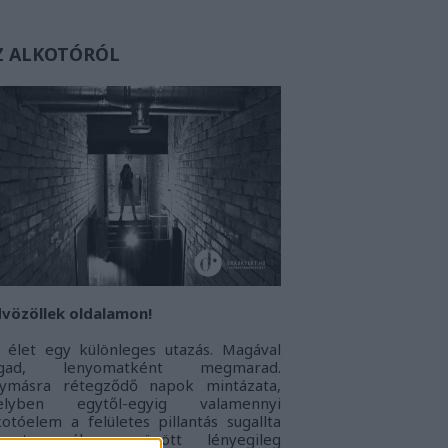
Z ALKOTÓRÓL
vözöllek oldalamon!
 élet egy különleges utazás. Magával
agad, lenyomatként megmarad.
ymásra rétegződő napok mintázata,
elyben egytől-egyig valamennyi
kotóelem a felületes pillantás sugallta
onoton álarc mögött lényegileg