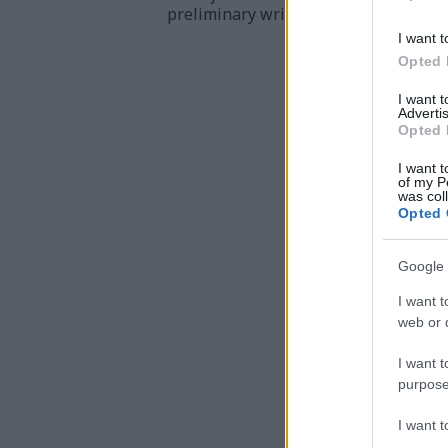
preliminary written permission.
I want t
Opted 
I want 
Advertis
Opted 
I want t
of my P
was col
Opted 
Google 
I want t
web or d
I want t
purpose
I want 