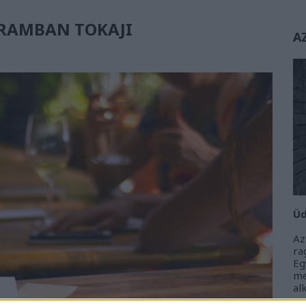
ARAMBAN TOKAJI
A
Üd
Az
r
Eg
m
al
m