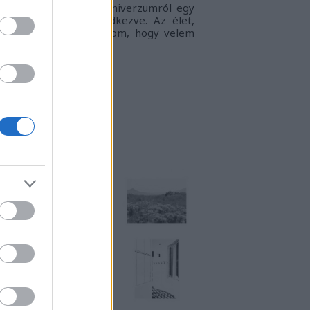
gyvilágban, a táguló univerzumról egy
llanatra sem megfeledkezve. Az élet,
ogy én látom.
Köszönöm, hogy velem
rtasz!
RKUKTA
TT IS MEGTALÁLSZ
NSTART