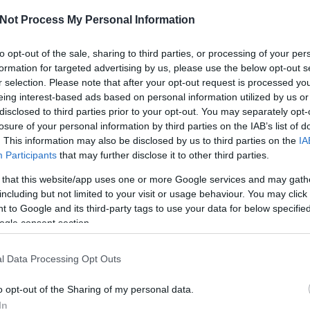
kü
te
Not Process My Personal Information
és
i
to opt-out of the sale, sharing to third parties, or processing of your per
me
ha
formation for targeted advertising by us, please use the below opt-out s
né
abad ég alatt birkóznak az utcával, míg illedelmesen
r selection. Please note that after your opt-out request is processed y
ö
dellő növények levelein keresztül. Előttünk a töltés
eing interest-based ads based on personal information utilized by us or
to
ürdőben várakozik, talpunk játékos formájú hideg
disclosed to third parties prior to your opt-out. You may separately opt-
lá
színű asztalokon nyugszik. Körülöttünk a Budára
losure of your personal information by third parties on the IAB’s list of
ál
eljes panorámája kanyarog. Minden együtt van, amit
. This information may also be disclosed by us to third parties on the
IA
sa
unk. A tállyai
Szóló Pincészet
borkóstolóján jártam.
me
Participants
that may further disclose it to other third parties.
me
 that this website/app uses one or more Google services and may gath
A 
út
including but not limited to your visit or usage behaviour. You may click 
Szólj hozzá!
fe
 to Google and its third-party tags to use your data for below specifi
ol
ogle consent section.
A
m
l Data Processing Opt Outs
me
yright © 2005-2025 Drkukta - Drkuktart. Minden jog
sz
o opt-out of the Sharing of my personal data.
elhasználása csak a szerző előzetes írásbeli
lé
rights reserved. Do not use or reproduce without
o
In