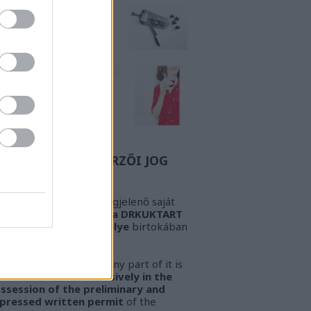
Z A BIZONYOS SZERZŐI JOG
GYELEM! Az oldalon megjelenő saját
öveg és kép
kizárólag a DRKUKTART
őzetes írásbeli engedélye
birtokában
sználható fel.
ARNING!
This work or any part of it is
lowed to be used
exclusively in the
ssession of the preliminary and
pressed written permit
of the