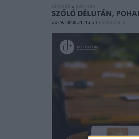
Címkék
»
pét-nat
SZÓLÓ DÉLUTÁN, POH
2019. július 31. 13:54
-
drkuktart