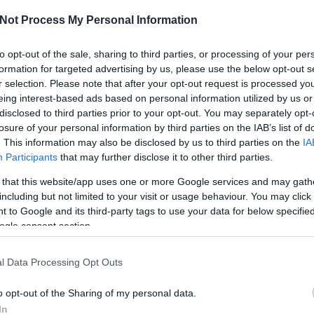
kü
te
Not Process My Personal Information
és
i
to opt-out of the sale, sharing to third parties, or processing of your per
me
ha
formation for targeted advertising by us, please use the below opt-out s
né
r selection. Please note that after your opt-out request is processed y
ö
eing interest-based ads based on personal information utilized by us or
to
disclosed to third parties prior to your opt-out. You may separately opt-
elga csokis banánkenyerem, így gondoltam egyet, és
lá
losure of your personal information by third parties on the IAB’s list of
Működik.
ál
. This information may also be disclosed by us to third parties on the
IA
sa
me
Participants
that may further disclose it to other third parties.
 Belgian chocolate for my friends, but I was curious how
me
e with Nutella as well.
 that this website/app uses one or more Google services and may gath
A 
út
including but not limited to your visit or usage behaviour. You may click 
fe
 to Google and its third-party tags to use your data for below specifi
ol
Szólj hozzá!
ogle consent section.
A
m
l Data Processing Opt Outs
me
sz
o opt-out of the Sharing of my personal data.
lé
yright © 2005-2025 Drkukta - Drkuktart. Minden jog
o
In