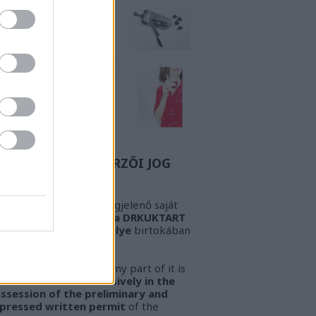
Z A BIZONYOS SZERZŐI JOG
GYELEM! Az oldalon megjelenő saját
öveg és kép
kizárólag a DRKUKTART
őzetes írásbeli engedélye
birtokában
sználható fel.
ARNING!
This work or any part of it is
lowed to be used
exclusively in the
ssession of the preliminary and
pressed written permit
of the