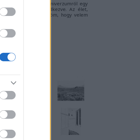
gyvilágban, a táguló univerzumról egy
llanatra sem megfeledkezve. Az élet,
ogy én látom.
Köszönöm, hogy velem
rtasz!
RKUKTA
TT IS MEGTALÁLSZ
NSTART