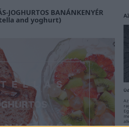
ÁS-JOGHURTOS BANÁNKENYÉR
A
ella and yoghurt)
Üd
Az
r
Eg
m
al
m