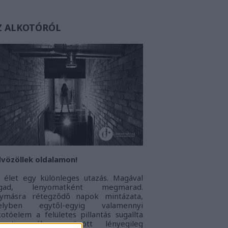
Z ALKOTÓRÓL
vözöllek oldalamon!
 élet egy különleges utazás. Magával
agad, lenyomatként megmarad.
ymásra rétegződő napok mintázata,
elyben egytől-egyig valamennyi
kotóelem a felületes pillantás sugallta
onoton álarc mögött lényegileg