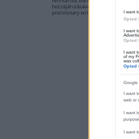
fenntartva. Bármilyen célra történő f
hozzájárulásával engedélyezett.⎪All 
I want t
preliminary written permission.
Opted 
I want 
Advertis
Opted 
I want t
of my P
was col
Opted 
Google 
I want t
web or d
I want t
purpose
I want 