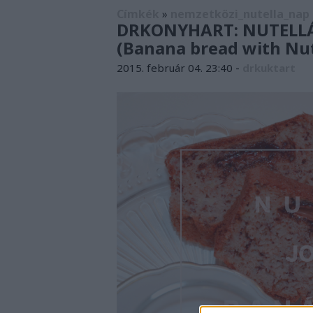
Címkék
»
nemzetközi_nutella_nap
DRKONYHART: NUTELL
(Banana bread with Nut
2015. február 04. 23:40
-
drkuktart