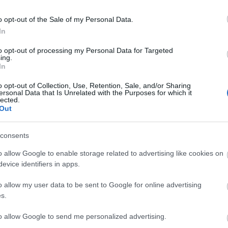
elhasználása csak a szerző előzetes írásbeli
na
rights reserved. Do not use or reproduce without
pi
o opt-out of the Sale of my Personal Data.
ah
In
ta
to opt-out of processing my Personal Data for Targeted
D
ing.
In
I
o opt-out of Collection, Use, Retention, Sale, and/or Sharing
ersonal Data that Is Unrelated with the Purposes for which it
lected.
Out
I
consents
o allow Google to enable storage related to advertising like cookies on
evice identifiers in apps.
o allow my user data to be sent to Google for online advertising
s.
to allow Google to send me personalized advertising.