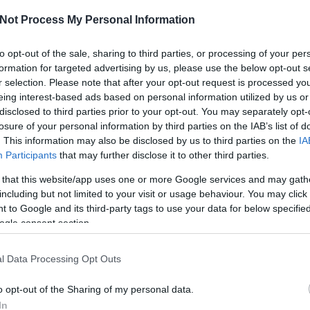
kü
te
Not Process My Personal Information
és
i
to opt-out of the sale, sharing to third parties, or processing of your per
me
ha
formation for targeted advertising by us, please use the below opt-out s
sengő rímekkel, kedves történetekkel teli frissen
né
r selection. Please note that after your opt-out request is processed y
ö
eing interest-based ads based on personal information utilized by us or
to
disclosed to third parties prior to your opt-out. You may separately opt-
lá
y the present, become and stay relaxed during the
losure of your personal information by third parties on the IAB’s list of
ál
. This information may also be disclosed by us to third parties on the
IA
sa
me
Participants
that may further disclose it to other third parties.
me
 that this website/app uses one or more Google services and may gath
A 
Szólj hozzá!
út
including but not limited to your visit or usage behaviour. You may click 
fe
 to Google and its third-party tags to use your data for below specifi
ol
ogle consent section.
A
m
l Data Processing Opt Outs
yright © 2005-2025 Drkukta - Drkuktart. Minden jog
me
elhasználása csak a szerző előzetes írásbeli
sz
rights reserved. Do not use or reproduce without
o opt-out of the Sharing of my personal data.
lé
o
In