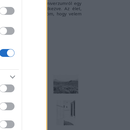
gyvilágban, a táguló univerzumról egy
llanatra sem megfeledkezve. Az élet,
ogy én látom.
Köszönöm, hogy velem
rtasz!
RKUKTA
TT IS MEGTALÁLSZ
NSTART