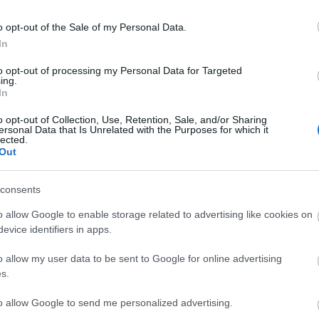
na
pi
o opt-out of the Sale of my Personal Data.
ah
In
ta
to opt-out of processing my Personal Data for Targeted
D
ing.
In
I
o opt-out of Collection, Use, Retention, Sale, and/or Sharing
ersonal Data that Is Unrelated with the Purposes for which it
lected.
Out
I
consents
o allow Google to enable storage related to advertising like cookies on
evice identifiers in apps.
o allow my user data to be sent to Google for online advertising
s.
to allow Google to send me personalized advertising.