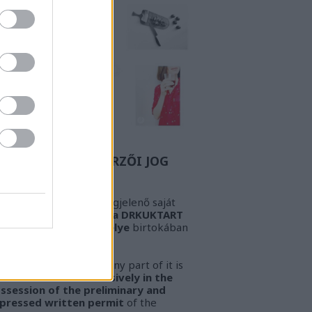
Z A BIZONYOS SZERZŐI JOG
GYELEM! Az oldalon megjelenő saját
öveg és kép
kizárólag a DRKUKTART
őzetes írásbeli engedélye
birtokában
sználható fel.
ARNING!
This work or any part of it is
lowed to be used
exclusively in the
ssession of the preliminary and
pressed written permit
of the