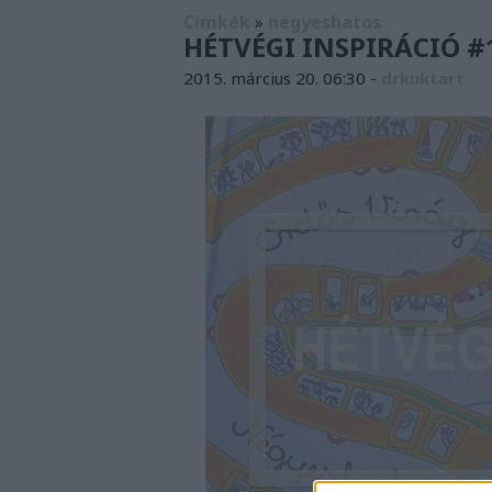
Címkék
»
négyeshatos
HÉTVÉGI INSPIRÁCIÓ #1
2015. március 20. 06:30
-
drkuktart