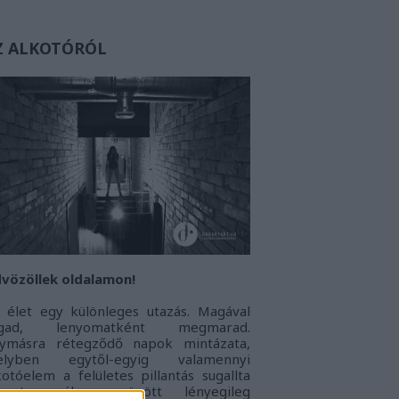
Z ALKOTÓRÓL
vözöllek oldalamon!
 élet egy különleges utazás. Magával
agad, lenyomatként megmarad.
ymásra rétegződő napok mintázata,
elyben egytől-egyig valamennyi
kotóelem a felületes pillantás sugallta
onoton álarc mögött lényegileg