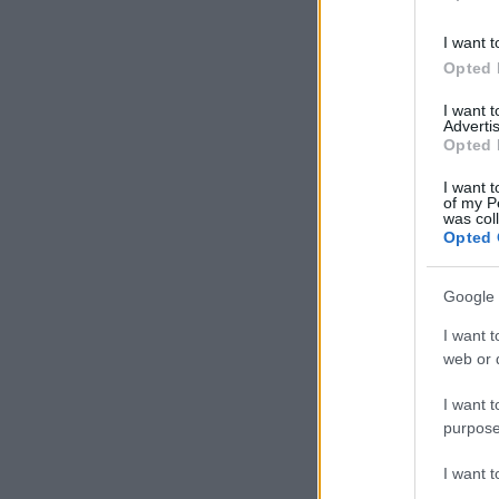
I want t
Opted 
I want 
Advertis
Opted 
I want t
of my P
was col
Opted 
Google 
I want t
web or d
I want t
purpose
I want 