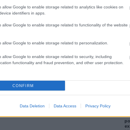
o allow Google to enable storage related to analytics like cookies on
evice identifiers in apps.
o allow Google to enable storage related to functionality of the website
o allow Google to enable storage related to personalization.
o allow Google to enable storage related to security, including
cation functionality and fraud prevention, and other user protection.
A
FI
CONFIRM
sz
el
ha
Data Deletion
Data Access
Privacy Policy
W
al
po
ex