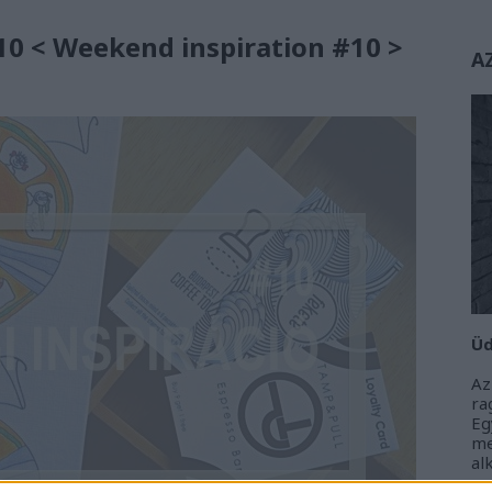
0 < Weekend inspiration #10 >
A
Üd
Az
r
Eg
m
al
m