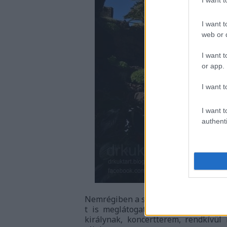
I want 
I want t
web or d
I want t
or app.
I want t
I want t
authenti
Nemrégiben a spanyolországi Lanzaro
t is meglátogattuk. Itt minden el
királynak, koncertterem, rendkívül r