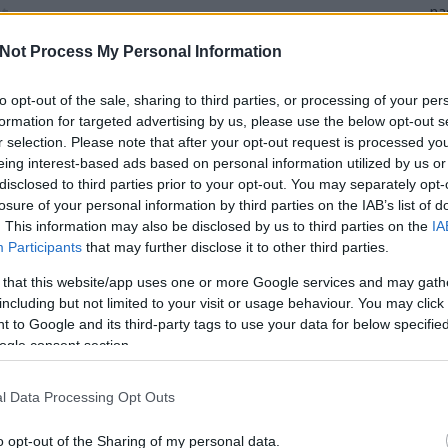
na
rt
pi
ah
Not Process My Personal Information
ta
D
to opt-out of the sale, sharing to third parties, or processing of your per
formation for targeted advertising by us, please use the below opt-out s
r selection. Please note that after your opt-out request is processed y
I
eing interest-based ads based on personal information utilized by us or
disclosed to third parties prior to your opt-out. You may separately opt-
losure of your personal information by third parties on the IAB’s list of
. This information may also be disclosed by us to third parties on the
IA
I
Participants
that may further disclose it to other third parties.
 that this website/app uses one or more Google services and may gath
including but not limited to your visit or usage behaviour. You may click 
 to Google and its third-party tags to use your data for below specifi
ogle consent section.
l Data Processing Opt Outs
o opt-out of the Sharing of my personal data.