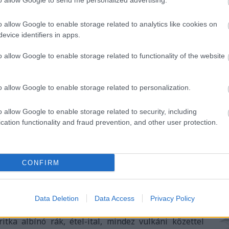
to allow Google to send me personalized advertising.
bl
o allow Google to enable storage related to analytics like cookies on
E
evice identifiers in apps.
o allow Google to enable storage related to functionality of the website
o allow Google to enable storage related to personalization.
o allow Google to enable storage related to security, including
cation functionality and fraud prevention, and other user protection.
CONFIRM
Data Deletion
Data Access
Privacy Policy
te szigetén jártunk, ahol a
csodás Jameos Del Agua-
érhető, mi szem-szájnak ingere: medence a spanyol
itka albínó rák, étel-ital, mindez
vulkáni kőzettel