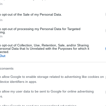
In
te szigetén jártunk, ahol nem voltunk restek autót
o opt-out of the Sale of my Personal Data.
ás öbleit, strandjait. Mottó: Minden napra egy újabb
In
to opt-out of processing my Personal Data for Targeted
ich is the part of Canary Islands. We rented a car and
ing.
In
o opt-out of Collection, Use, Retention, Sale, and/or Sharing
ersonal Data that Is Unrelated with the Purposes for which it
lected.
Szólj hozzá!
A
Out
lyi medence, albínó rák, vulkáni
FI
consents
sz
AMEOS DEL AGUA IN LANZAROTE)
o allow Google to enable storage related to advertising like cookies on
el
ha
evice identifiers in apps.
rt
W
o allow my user data to be sent to Google for online advertising
al
s.
po
ex