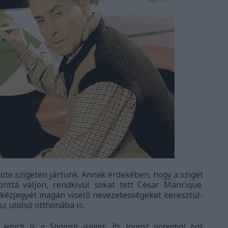
te szigetén jártunk. Annak érdekében, hogy a sziget
nttá váljon, rendkívül sokat tett César Manrique.
e kézjegyét magán viselő nevezetességeket keresztül-
sz utolsó otthonába is.
which is a Spanish island. Its tourist potential has