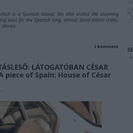
hich is a Spanish island. We also visited
the stunning
g pool for the Spanish king, almost blind albino crabs,
c stones.
2
komment
S
LÍTÁSLESŐ: LÁTOGATÓBAN CÉSAR
iece of Spain: House of César
rt