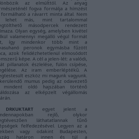
lönbözik az elmúlttól. Az anyag
rmészeténél fogva formálja a hímzést
 formálható a rávarrt minta által. Nem
s lehet más, mint tartalommal
gtölthető másodpercek rendezett
lmaza. Olyan egység, amelyben kivétel
lkül valamennyi megálló végül formát
nt, így mindenkor több mint a
vasuhanó peronok egymásba fűzött
nca, azok felidézhetetlenül elmosódott
omszerű képe. A cél a jelen-lét: a
valódi,
ját pillanatok észlelése, fülön csípése,
gélése. Az iram emberléptékű. A
gtestesült eszköz mi magunk vagyunk.
kerülendő mumus pedig az
odavezető
 mindent oldó hajszában történő
láldozása az elképzelt végállomás
tárán.
DRKUKTART
egyet jelent a
indennapokban rejlő, olykor
gtéveszően láthatatlannak tűnő
épségek felfedezésével. Legyen az a
lekben vagy odakint Budapesten,
rszág határon innen és túl a