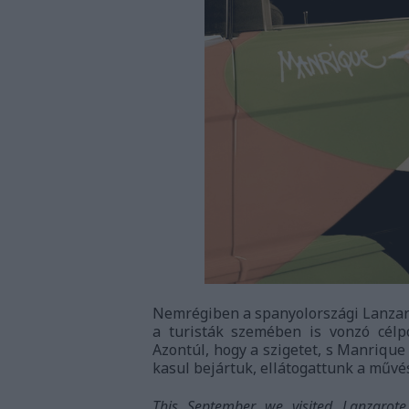
Nemrégiben a spanyolországi Lanzaro
a turisták szemében is vonzó célpo
Azontúl, hogy a szigetet, s Manriqu
kasul bejártuk, ellátogattunk a művé
This September we visited Lanzarote 