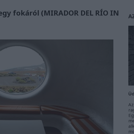
 hegy fokáról (MIRADOR DEL RÍO IN
A
Üd
Az
r
Eg
m
al
m