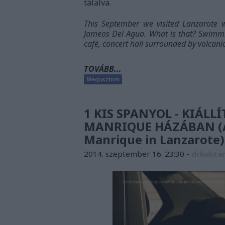
tálalva.
This September we visited Lanzarote w
Jameos Del Agua. What is that? Swimmin
café, concert hall surrounded by volcani
TOVÁBB...
1 KIS SPANYOL - KIÁL
MANRIQUE HÁZÁBAN (A p
Manrique in Lanzarote)
2014. szeptember 16. 23:30
-
drkukta