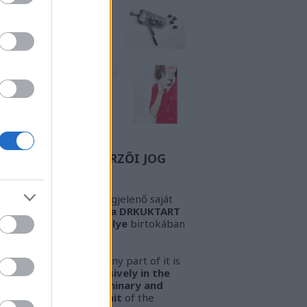
Z A BIZONYOS SZERZŐI JOG
GYELEM! Az oldalon megjelenő saját
öveg és kép
kizárólag a DRKUKTART
őzetes írásbeli engedélye
birtokában
sználható fel.
ARNING!
This work or any part of it is
lowed to be used
exclusively in the
ssession of the preliminary and
pressed written permit
of the