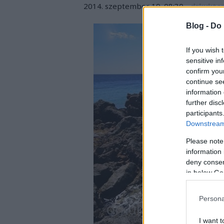
2014. szeptember 19. 08:30
-
drkukta
Blog -
Do 
If you wish 
sensitive in
confirm you
continue se
information 
further disc
participants
Downstream 
Please note
information 
deny consent
in below Go
Persona
I want t