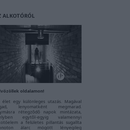
Z ALKOTÓRÓL
vözöllek oldalamon!
 élet egy különleges utazás. Magával
agad, lenyomatként megmarad.
ymásra rétegződő napok mintázata,
elyben egytől-egyig valamennyi
kotóelem a felületes pillantás sugallta
onoton álarc mögött lényegileg