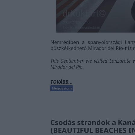
Nemrégiben a spanyolországi Lanza
büszkélkedhető Mirador del Río-t is
This September we visited Lanzarote w
Mirador del Rio.
TOVÁBB...
Csodás strandok a Kaná
(BEAUTIFUL BEACHES I