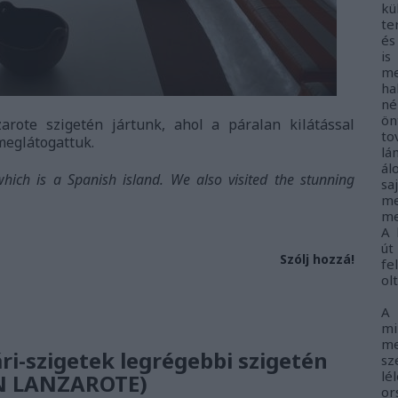
kü
te
és
i
me
ha
né
ö
rote szigetén jártunk, ahol a páralan kilátással
to
 meglátogattuk.
lá
ál
hich is a Spanish island. We also visited the stunning
sa
me
me
A 
út
Szólj hozzá!
fe
ol
A
m
me
ri-szigetek legrégebbi szigetén
sz
lé
N LANZAROTE)
o