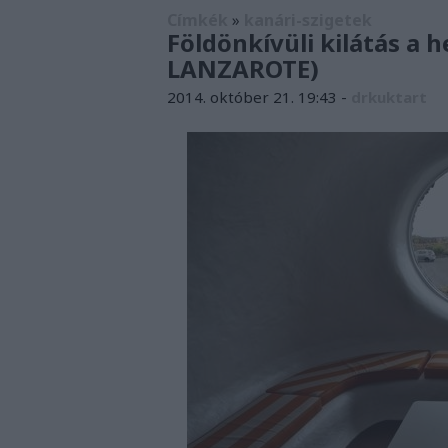
Címkék
»
kanári-szigetek
Földönkívüli kilátás a
LANZAROTE)
2014. október 21. 19:43
-
drkuktart