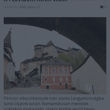
drkuktart
•
2020. június 25.
5
Párszor elkocsikáztunk már alatta Lengyelországba
tartó útjaink során. Romantikusan meredek
sziklákon magasodó, olykor ködbe vesző havas