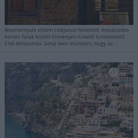
Neonlámpák vidám csíkjaival feloldott, évszázados
komor falak között töményen lüktető turistaetető.
Első benyomás. Soha nem mondom, hogy az ...