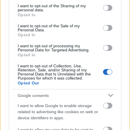
not limited to your visit or usage behaviour. You may click to
I want to opt-out of the Sharing of my
personal data.
grant or deny consent to Google and its third-party tags to
Opted In
use your data for below specified purposes in below Google
consent section.
I want to opt-out of the Sale of my
Personal Data.
Opted In
I want to opt-out of processing my
Personal Data for Targeted Advertising.
Opted In
LOMBKORONA TANÖSVÉNY A MAGAS-
I want to opt-out of Collection, Use,
TÁTRÁBAN (Treetop walkpath in
Retention, Sale, and/or Sharing of my
Personal Data that Is Unrelated with the
Bachledka)
Purposes for which it was collected.
Opted Out
drkuktart
•
2018. október 04.
0
Google consents
I want to allow Google to enable storage
related to advertising like cookies on web or
device identifiers in apps.
I want to allow my user data to be sent to