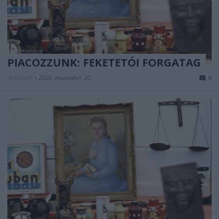
PIACOZZUNK: FEKETETÓI FORGATAG
drkuktart
•
2020. november 20.
0