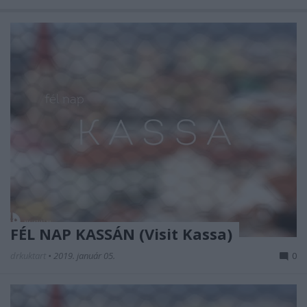
FÉL NAP KASSÁN (Visit Kassa)
drkuktart
•
2019. január 05.
0