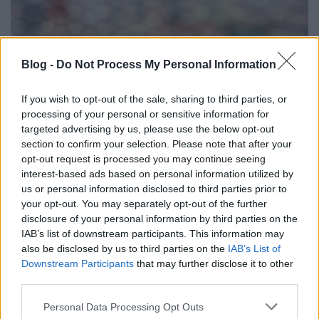
Blog -
Do Not Process My Personal Information
If you wish to opt-out of the sale, sharing to third parties, or
processing of your personal or sensitive information for
targeted advertising by us, please use the below opt-out
section to confirm your selection. Please note that after your
opt-out request is processed you may continue seeing
interest-based ads based on personal information utilized by
Tavaly jártunk először Kassán. A vágányzárnak,
us or personal information disclosed to third parties prior to
pótlóbusznak köszönhetően akkor is csak szűk fél
your opt-out. You may separately opt-out of the further
napot. Fél nap, ami a mai napig lelkünkig ...
disclosure of your personal information by third parties on the
IAB’s list of downstream participants. This information may
also be disclosed by us to third parties on the
IAB’s List of
Downstream Participants
that may further disclose it to other
third parties.
Please note that this website/app uses one or more Google
Personal Data Processing Opt Outs
services and may gather and store information including but