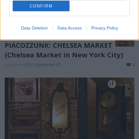
CONFIRM
Data Deletion
Data Access
Privacy Policy
PIACOZZUNK: CHELSEA MARKET
(Chelsea Market in New York City)
drkuktart
•
2018. szeptember 05.
0