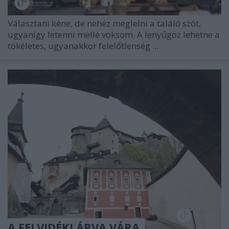
Választani kéne, de nehéz meglelni a találó szót,
ugyanígy letenni mellé voksom. A lenyűgöz lehetne a
tökéletes, ugyanakkor felelőtlenség ...
A FELVIDÉKI ÁRVA VÁRA