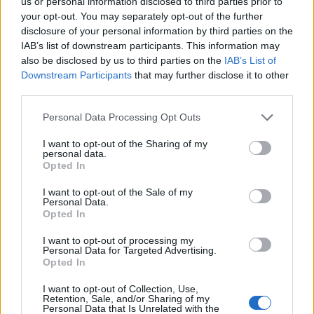
us or personal information disclosed to third parties prior to
your opt-out. You may separately opt-out of the further
disclosure of your personal information by third parties on the
IAB’s list of downstream participants. This information may
also be disclosed by us to third parties on the
IAB’s List of
Downstream Participants
that may further disclose it to other
third parties.
Please note that this website/app uses one or more Google
Personal Data Processing Opt Outs
services and may gather and store information including but
not limited to your visit or usage behaviour. You may click to
I want to opt-out of the Sharing of my
personal data.
grant or deny consent to Google and its third-party tags to
Opted In
use your data for below specified purposes in below Google
consent section.
I want to opt-out of the Sale of my
Personal Data.
Legfeljebb negyed óra alatt elkészíthető, és
Opted In
elképzelni sem tudnék kellemesebb üdítőt mint egy
citrusos limonádét ebben a ránk nehezedő ...
I want to opt-out of processing my
Personal Data for Targeted Advertising.
Opted In
I want to opt-out of Collection, Use,
Retention, Sale, and/or Sharing of my
Personal Data that Is Unrelated with the