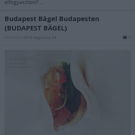
elfogyasztani? ...
Budapest Bägel Budapesten
(BUDAPEST BÄGEL)
drkuktart
•
2014. augusztus 04.
1