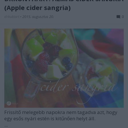
(Apple cider sangria)
drkuktart
•
2015. augusztus 20.
0
Frissítő melegebb napokra nem tagadva azt, hogy
egy esős nyári estén is kitűnően helyt áll.
...