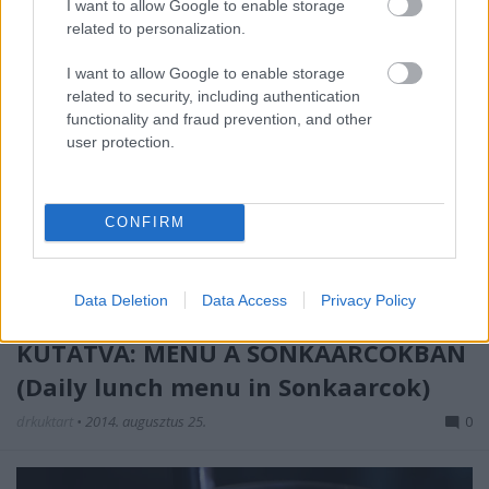
I want to allow Google to enable storage
related to personalization.
I want to allow Google to enable storage
related to security, including authentication
functionality and fraud prevention, and other
user protection.
Görögdinnyéből sosem elég, pláne, hogy
CONFIRM
hozzávetőleg csupán három hónapig élvezhetjük
igazán ezt a csodás gyümölcsöt. Minden verziója ...
Data Deletion
Data Access
Privacy Policy
AZ IDEÁLIS EBÉDIDŐS MENÜ UTÁN
KUTATVA: MENÜ A SONKAARCOKBAN
(Daily lunch menu in Sonkaarcok)
drkuktart
•
2014. augusztus 25.
0