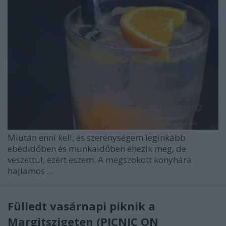
Miután enni kell, és szerénységem leginkább
ebédidőben és munkaidőben éhezik meg, de
veszettül, ezért eszem. A megszokott konyhára
hajlamos ...
Fülledt vasárnapi piknik a
Margitszigeten (PICNIC ON