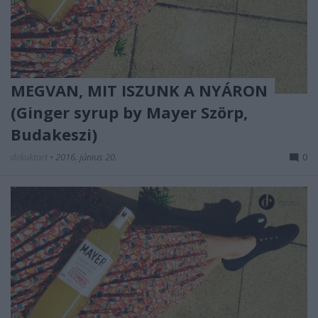
MEGVAN, MIT ISZUNK A NYÁRON
(Ginger syrup by Mayer Szörp,
Budakeszi)
drkuktart
•
2016. június 20.
0