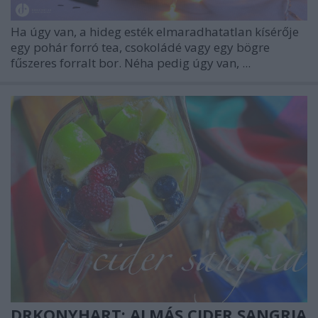
Ha úgy van, a hideg esték elmaradhatatlan kísérője
egy pohár forró tea, csokoládé vagy egy bögre
fűszeres forralt bor. Néha pedig úgy van, ...
DRKONYHART: ALMÁS CIDER SANGRIA