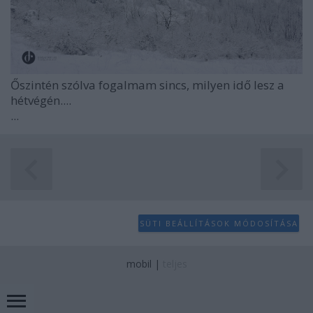
Őszintén szólva fogalmam sincs, milyen idő lesz a
hétvégén....
...
SÜTI BEÁLLÍTÁSOK MÓDOSÍTÁSA
mobil
|
teljes