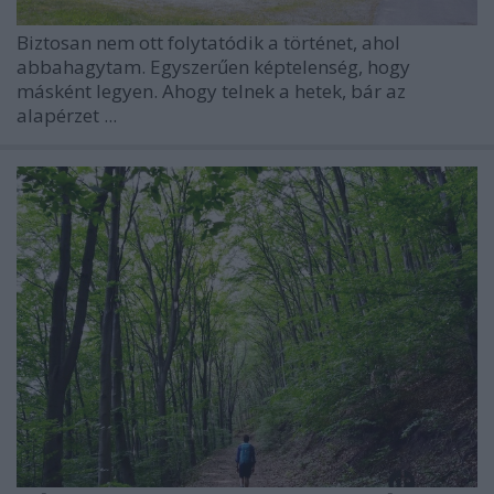
Biztosan nem ott folytatódik a történet, ahol
abbahagytam. Egyszerűen képtelenség, hogy
másként legyen. Ahogy telnek a hetek, bár az
alapérzet ...