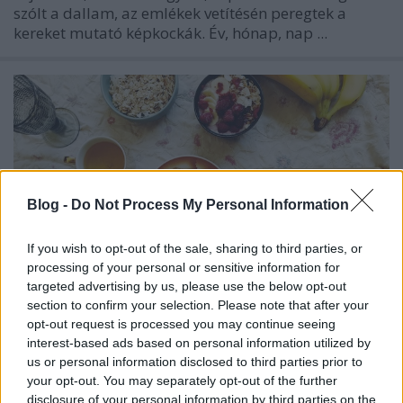
szólt a dallam, az emlékek vetítésén peregtek a
kereket mutató képkockák. Év, hónap, nap ...
Blog -
Do Not Process My Personal Information
If you wish to opt-out of the sale, sharing to third parties, or
processing of your personal or sensitive information for
targeted advertising by us, please use the below opt-out
section to confirm your selection. Please note that after your
opt-out request is processed you may continue seeing
interest-based ads based on personal information utilized by
MARADJ OTTHON:
us or personal information disclosed to third parties prior to
SZOBATURISTÁSKODÁSOM NAPLÓJA
your opt-out. You may separately opt-out of the further
disclosure of your personal information by third parties on the