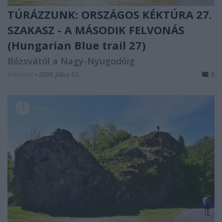
TÚRÁZZUNK: ORSZÁGOS KÉKTÚRA 27.
SZAKASZ - A MÁSODIK FELVONÁS
(Hungarian Blue trail 27)
Bózsvától a Nagy-Nyugodóig
drkuktart
•
2020. július 03.
0