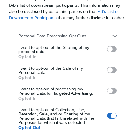
drkuktart
•
2020. április 10.
0
IAB’s list of downstream participants. This information may
also be disclosed by us to third parties on the
IAB’s List of
Downstream Participants
that may further disclose it to other
third parties.
Please note that this website/app uses one or more Google
Personal Data Processing Opt Outs
services and may gather and store information including but
not limited to your visit or usage behaviour. You may click to
I want to opt-out of the Sharing of my
personal data.
grant or deny consent to Google and its third-party tags to
Opted In
use your data for below specified purposes in below Google
consent section.
I want to opt-out of the Sale of my
Personal Data.
Opted In
I want to opt-out of processing my
Personal Data for Targeted Advertising.
Opted In
I want to opt-out of Collection, Use,
Mit tehet az ember, ha otthon marad? Annyi
Retention, Sale, and/or Sharing of my
Personal Data that Is Unrelated with the
mindent. Talán majd ezek felsorolására is időt
Purposes for which it was collected.
szakítok, ha éppen nem az annyi minden kellős
Opted Out
közepén ...