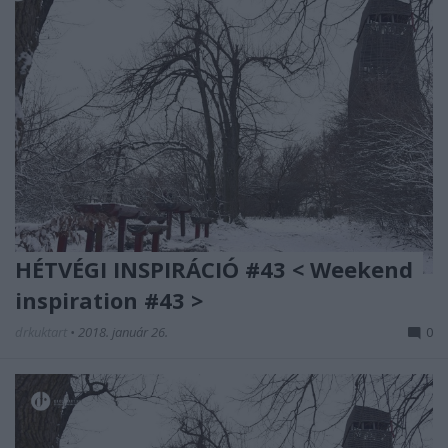
HÉTVÉGI INSPIRÁCIÓ #43 < Weekend
inspiration #43 >
drkuktart
•
2018. január 26.
0