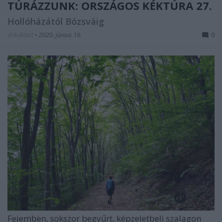
TÚRÁZZUNK: ORSZÁGOS KÉKTÚRA 27.
Hollóházától Bózsváig
drkuktart
•
2020. június 16.
0
Fejemben, sokszor begyűrt, képzeletbeli szalagon