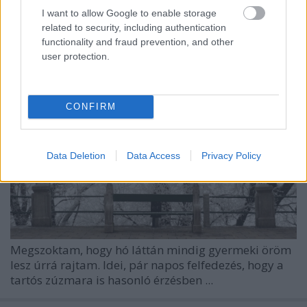
I want to allow Google to enable storage
related to security, including authentication
functionality and fraud prevention, and other
user protection.
CONFIRM
Data Deletion
Data Access
Privacy Policy
Megszoktam, hogy hó láttán mindig gyermeki öröm
lesz úrrá rajtam. Idei, pár napos felfedezés, hogy a
tartós zúzmara is hasonló érzésben ...