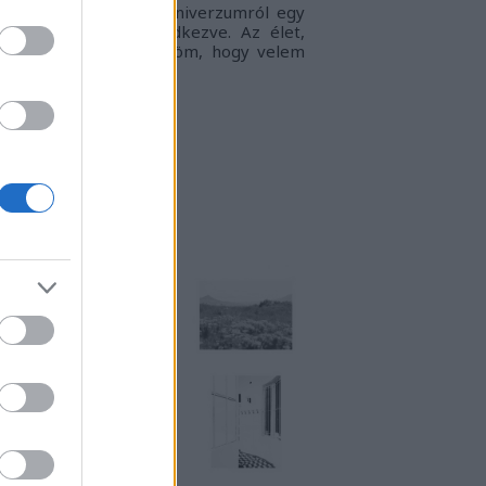
gyvilágban, a táguló univerzumról egy
llanatra sem megfeledkezve. Az élet,
ogy én látom.
Köszönöm, hogy velem
rtasz!
RKUKTA
TT IS MEGTALÁLSZ
NSTART