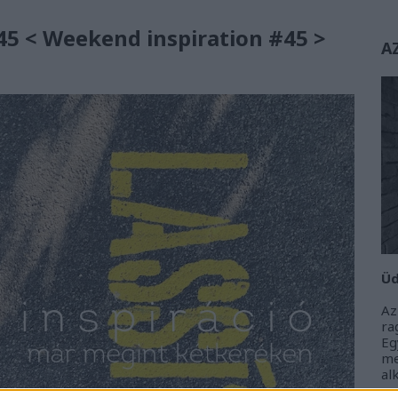
5 < Weekend inspiration #45 >
A
Üd
Az
r
Eg
m
al
m