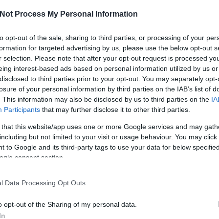
kü
te
Not Process My Personal Information
és
i
to opt-out of the sale, sharing to third parties, or processing of your per
me
ha
formation for targeted advertising by us, please use the below opt-out s
né
r selection. Please note that after your opt-out request is processed y
ö
eing interest-based ads based on personal information utilized by us or
to
disclosed to third parties prior to your opt-out. You may separately opt-
lá
losure of your personal information by third parties on the IAB’s list of
ál
bár a következő bicikli'túra' tervezett időpontja
. This information may also be disclosed by us to third parties on the
IA
sa
kedd magasságában kiderült, hogy ez valójában július
me
Participants
that may further disclose it to other third parties.
be nem estünk a hirtelen jött időpont okán, hiszen a
me
a hozott bennünket, hogy már akkor tervezgettük,
 that this website/app uses one or more Google services and may gath
A 
őben. Így hát könnyedén előrántottunk egy elképzelt
út
including but not limited to your visit or usage behaviour. You may click 
fe
melynek vége nincs, de van pár kijelölt pont, ameddig
 to Google and its third-party tags to use your data for below specifi
ol
a eljutni.
ogle consent section.
A
m
l Data Processing Opt Outs
me
Szólj hozzá!
sz
o opt-out of the Sharing of my personal data.
lé
o
In