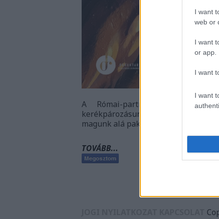
I want t
web or d
I want t
or app.
I want t
I want t
A Római-partra indultunk szoká
authenti
kerékpározásunkra, ám valami me
magunk alá pakoltunk és mögött hagy
TOVÁBB...
JOGI NYILATKOZAT
KAPCSOLAT
Cop