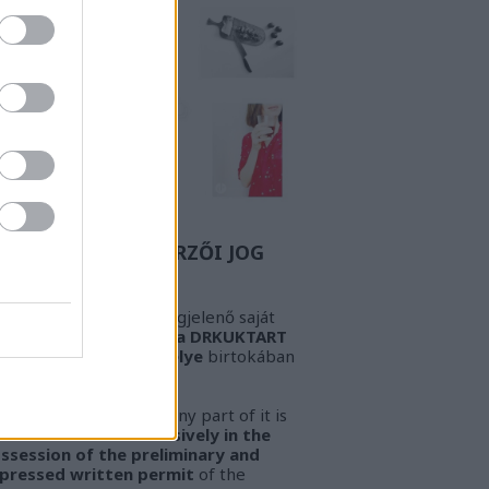
Z A BIZONYOS SZERZŐI JOG
GYELEM! Az oldalon megjelenő saját
öveg és kép
kizárólag a DRKUKTART
őzetes írásbeli engedélye
birtokában
sználható fel.
ARNING!
This work or any part of it is
lowed to be used
exclusively in the
ssession of the preliminary and
pressed written permit
of the