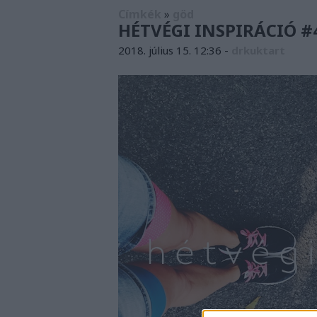
Címkék
»
göd
HÉTVÉGI INSPIRÁCIÓ #4
2018. július 15. 12:36
-
drkuktart