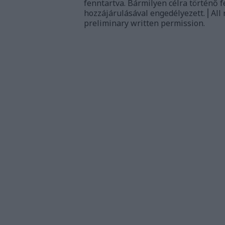
fenntartva. Bármilyen célra történő f
hozzájárulásával engedélyezett.⎪All 
preliminary written permission.