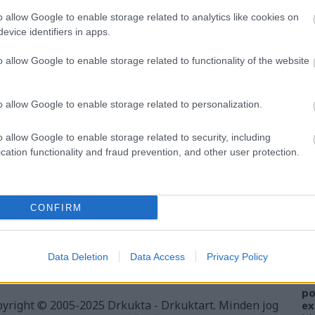
o allow Google to enable storage related to analytics like cookies on
evice identifiers in apps.
o allow Google to enable storage related to functionality of the website
o allow Google to enable storage related to personalization.
o allow Google to enable storage related to security, including
sos éves, világmegváltó beszélgetéssel teli
cation functionality and fraud prevention, and other user protection.
A
gmagyarázhatatlan misztikum folytán véletlenül
tunk 73 kilométert.
FI
CONFIRM
sz
Szólj hozzá!
el
ha
Data Deletion
Data Access
Privacy Policy
W
al
po
yright © 2005-2025 Drkukta - Drkuktart. Minden jog
ex