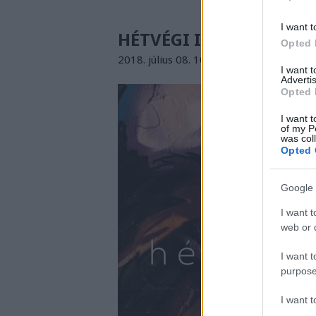
I want t
HÉTVÉGI INSPIRÁCIÓ #4
Opted 
2018. július 08. 10:01
-
drkuktart
I want 
Advertis
Opted 
I want t
of my P
was col
Opted 
Google 
I want t
web or d
I want t
purpose
I want 