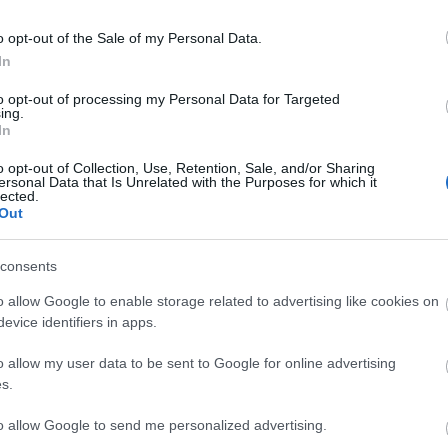
na
pi
o opt-out of the Sale of my Personal Data.
ah
4 < Weekend inspiration #44 >
In
ta
to opt-out of processing my Personal Data for Targeted
D
ing.
In
I
o opt-out of Collection, Use, Retention, Sale, and/or Sharing
ersonal Data that Is Unrelated with the Purposes for which it
lected.
Out
I
consents
o allow Google to enable storage related to advertising like cookies on
evice identifiers in apps.
o allow my user data to be sent to Google for online advertising
s.
to allow Google to send me personalized advertising.