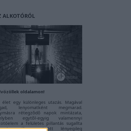
Z ALKOTÓRÓL
vözöllek oldalamon!
 élet egy különleges utazás. Magával
agad, lenyomatként megmarad.
ymásra rétegződő napok mintázata,
elyben egytől-egyig valamennyi
kotóelem a felületes pillantás sugallta
onoton álarc mögött lényegileg