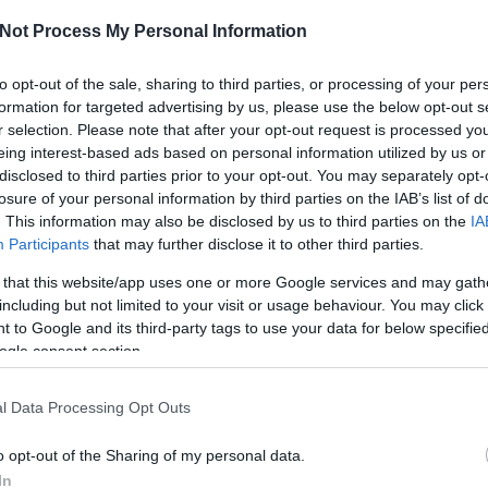
kü
te
Not Process My Personal Information
és
i
to opt-out of the sale, sharing to third parties, or processing of your per
me
ha
formation for targeted advertising by us, please use the below opt-out s
né
r selection. Please note that after your opt-out request is processed y
ö
eing interest-based ads based on personal information utilized by us or
to
disclosed to third parties prior to your opt-out. You may separately opt-
ávol álljon tőlem efféle szándék. Mindössze arról van
lá
losure of your personal information by third parties on the IAB’s list of
ál
 akkor tud kibontakozni, ha maradékokra szorul.
. This information may also be disclosed by us to third parties on the
IA
sa
ott, hogy az úgynevezett 'szükség' ilyen módon hat
me
Participants
that may further disclose it to other third parties.
me
 that this website/app uses one or more Google services and may gath
A 
út
including but not limited to your visit or usage behaviour. You may click 
fe
Szólj hozzá!
 to Google and its third-party tags to use your data for below specifi
ol
ogle consent section.
A
m
l Data Processing Opt Outs
me
sz
CSAPÓ KÖRNYEZETBARÁT
o opt-out of the Sharing of my personal data.
lé
o
In