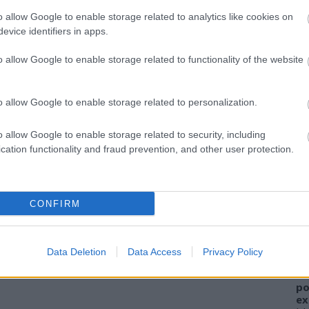
o allow Google to enable storage related to analytics like cookies on
evice identifiers in apps.
o allow Google to enable storage related to functionality of the website
özben valamennyien belejöttünk a kézügyességet
, ha így a nyár végére meglepnénk magunkat és nem
o allow Google to enable storage related to personalization.
gyedi légycsapóval? Jómagam pompás ötletnek tartom.
o allow Google to enable storage related to security, including
cation functionality and fraud prevention, and other user protection.
A
Szólj hozzá!
FI
CONFIRM
sz
el
ha
yright © 2005-2025 Drkukta - Drkuktart. Minden jog
Data Deletion
Data Access
Privacy Policy
elhasználása csak a szerző előzetes írásbeli
W
rights reserved. Do not use or reproduce without
al
po
ex