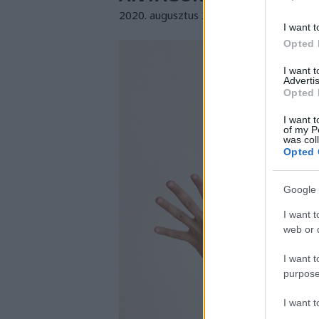
2020. augusztus 24. 18:29
-
drkuktart
I want t
Opted 
I want 
Advertis
Opted 
I want t
of my P
was col
Opted 
Google 
I want t
web or d
I want t
purpose
I want 