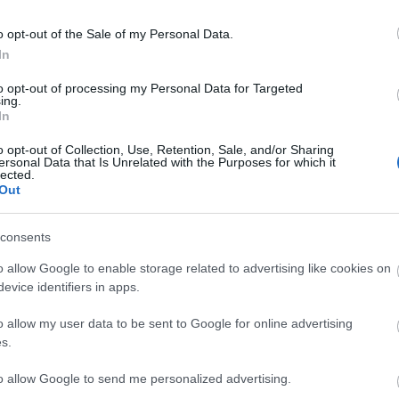
na
pi
o opt-out of the Sale of my Personal Data.
ah
In
ta
to opt-out of processing my Personal Data for Targeted
D
ing.
In
I
o opt-out of Collection, Use, Retention, Sale, and/or Sharing
ersonal Data that Is Unrelated with the Purposes for which it
lected.
Out
I
consents
o allow Google to enable storage related to advertising like cookies on
evice identifiers in apps.
o allow my user data to be sent to Google for online advertising
s.
to allow Google to send me personalized advertising.