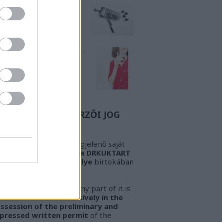
Z A BIZONYOS SZERZŐI JOG
GYELEM! Az oldalon megjelenő saját
öveg és kép
kizárólag a DRKUKTART
őzetes írásbeli engedélye
birtokában
sználható fel.
ARNING!
This work or any part of it is
lowed to be used
exclusively in the
ssession of the preliminary and
pressed written permit
of the