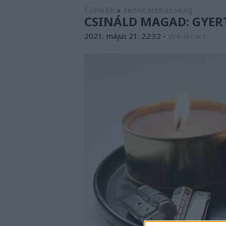
Címkék
»
fenntarthatóság
CSINÁLD MAGAD: GYER
2021. május 21. 22:32
-
drkuktart