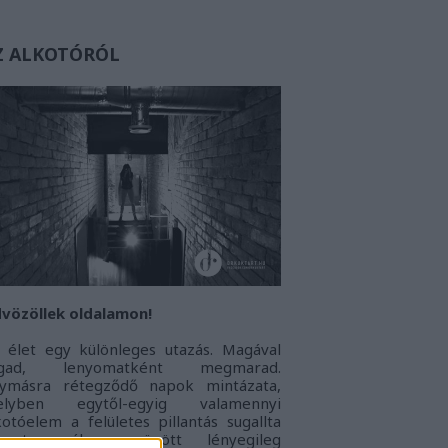
Z ALKOTÓRÓL
vözöllek oldalamon!
 élet egy különleges utazás. Magával
agad, lenyomatként megmarad.
ymásra rétegződő napok mintázata,
elyben egytől-egyig valamennyi
kotóelem a felületes pillantás sugallta
onoton álarc mögött lényegileg