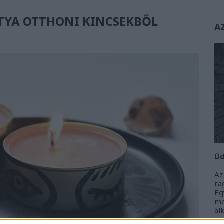
TYA OTTHONI KINCSEKBŐL
A
Üd
Az
r
Eg
m
al
m