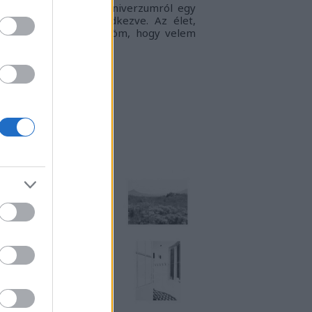
gyvilágban, a táguló univerzumról egy
llanatra sem megfeledkezve. Az élet,
ogy én látom.
Köszönöm, hogy velem
rtasz!
RKUKTA
TT IS MEGTALÁLSZ
NSTART