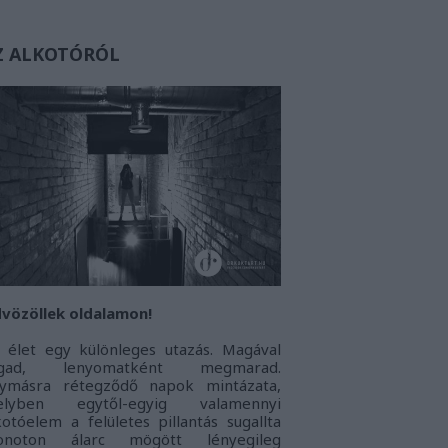
Z ALKOTÓRÓL
vözöllek oldalamon!
 élet egy különleges utazás. Magával
agad, lenyomatként megmarad.
ymásra rétegződő napok mintázata,
elyben egytől-egyig valamennyi
kotóelem a felületes pillantás sugallta
onoton álarc mögött lényegileg