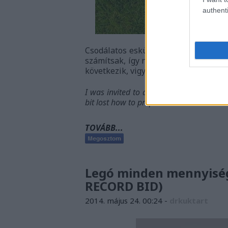
authenti
Csodálatos esküvőn jártam! Mégpedi
számítsak, így nem kevés fejtörést o
következik, vigyázat!
I was invited to a wedding which was a
bit lost how to prepare. Follow me and 
TOVÁBB...
Legó minden mennyis
RECORD BID)
2014. május 24. 00:24
-
drkuktart