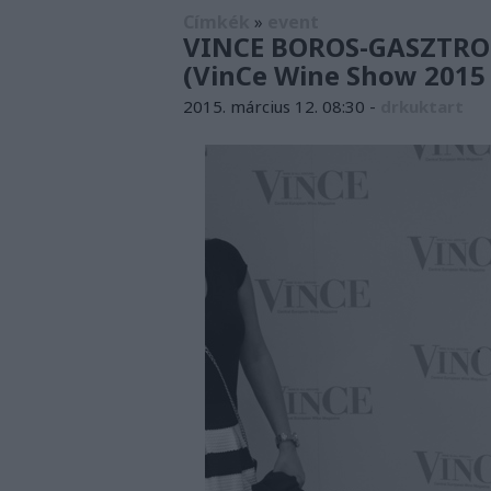
Címkék
»
event
VINCE BOROS-GASZTRO
(VinCe Wine Show 2015 
2015. március 12. 08:30
-
drkuktart