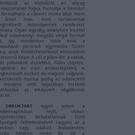
lönbözik az elmúlttól. Az anyag
rmészeténél fogva formálja a hímzést
 formálható a rávarrt minta által. Nem
s lehet más, mint tartalommal
gtölthető másodpercek rendezett
lmaza. Olyan egység, amelyben kivétel
lkül valamennyi megálló végül formát
nt, így mindenkor több mint a
vasuhanó peronok egymásba fűzött
nca, azok felidézhetetlenül elmosódott
omszerű képe. A cél a jelen-lét: a
valódi,
ját pillanatok észlelése, fülön csípése,
gélése. Az iram emberléptékű. A
gtestesült eszköz mi magunk vagyunk.
kerülendő mumus pedig az
odavezető
 mindent oldó hajszában történő
láldozása az elképzelt végállomás
tárán.
DRKUKTART
egyet jelent a
indennapokban rejlő, olykor
gtéveszően láthatatlannak tűnő
épségek felfedezésével. Legyen az a
lekben vagy odakint Budapesten,
rszág határon innen és túl a