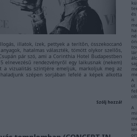
kü
te
és
i
me
ha
né
ö
logás, illatok, ízek, pettyek a terítőn, összekoccanó
to
 anyagok, hatalmas választék, tömött olykor szellős,
lá
Csupán pár szó, ami a Corinthia Hotel Budapestben
ál
 elnevezésű rendezvényről egy laikusnak (nekem)
sa
 a vizualitás szintjére emeljük, markoljuk meg az
me
s haladjunk szépen sorjában lefelé a képek alkotta
me
A 
út
fe
ol
Szólj hozzá!
A
m
me
sz
lé
átyás templomban (CONCERT IN
o