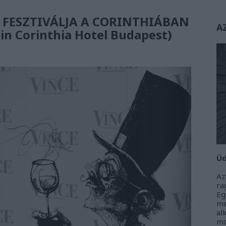
 FESZTIVÁLJA A CORINTHIÁBAN
A
in Corinthia Hotel Budapest)
Üd
Az
r
Eg
m
al
m