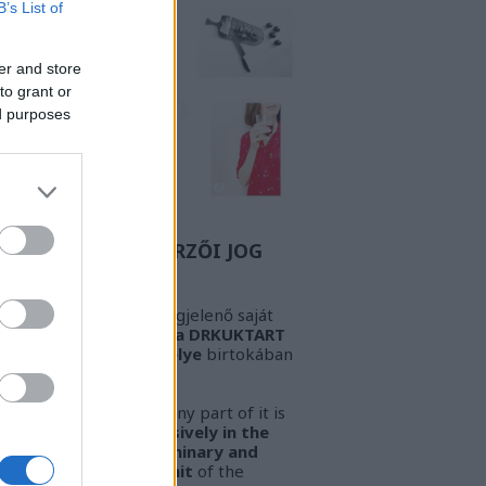
B’s List of
er and store
to grant or
ed purposes
Z A BIZONYOS SZERZŐI JOG
GYELEM! Az oldalon megjelenő saját
öveg és kép
kizárólag a DRKUKTART
őzetes írásbeli engedélye
birtokában
sználható fel.
ARNING!
This work or any part of it is
lowed to be used
exclusively in the
ssession of the preliminary and
pressed written permit
of the