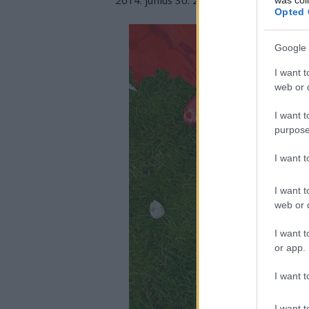
2014. június 30. 22:13
-
drkuktart
Opted 
Google 
I want t
web or d
I want t
purpose
I want 
I want t
web or d
I want t
or app.
I want t
I want t