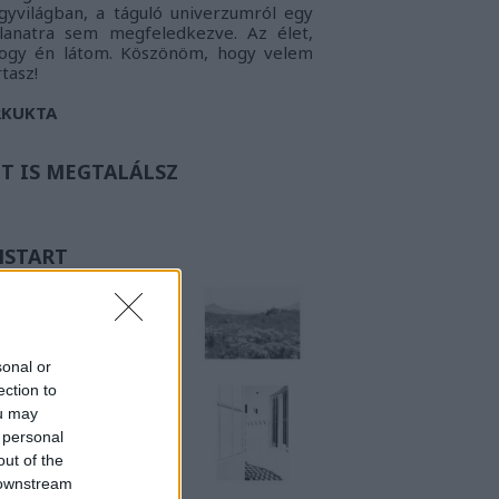
gyvilágban, a táguló univerzumról egy
llanatra sem megfeledkezve. Az élet,
ogy én látom.
Köszönöm, hogy velem
rtasz!
RKUKTA
TT IS MEGTALÁLSZ
NSTART
sonal or
ection to
ou may
 personal
out of the
 downstream