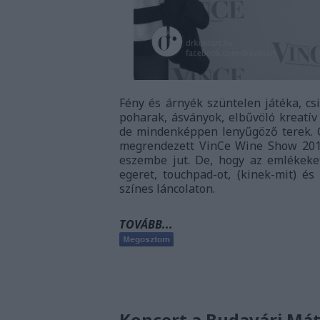
Fény és árnyék szüntelen játéka, csil
poharak, ásványok, elbűvöló kreatív
de mindenképpen lenyűgöző terek. 
megrendezett VinCe Wine Show 2015
eszembe jut. De, hogy az emlékeket
egeret, touchpad-ot, (kinek-mit) é
színes láncolaton.
TOVÁBB...
Koncert a Budavári M