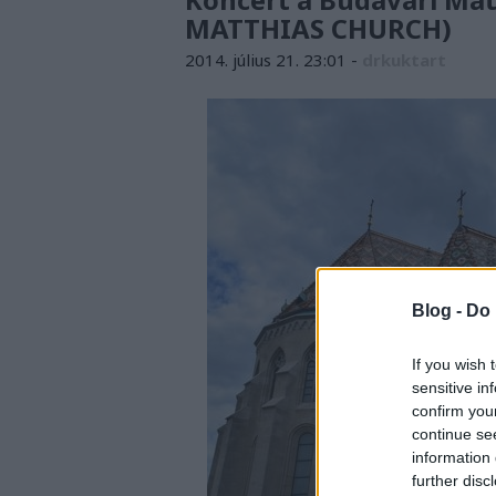
MATTHIAS CHURCH)
2014. július 21. 23:01
-
drkuktart
Blog -
Do 
If you wish 
sensitive in
confirm you
continue se
information 
further disc