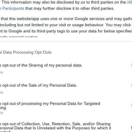
. This information may also be disclosed by us to third parties on the
IA
Participants
that may further disclose it to other third parties.
 that this website/app uses one or more Google services and may gath
including but not limited to your visit or usage behaviour. You may click 
 to Google and its third-party tags to use your data for below specifi
ogle consent section.
lmunk a minap részt venni: a Budavári Mátyás
Mater-ét csak nekünk - és még pár száz embernek -
 vokalistái, valamint egy magyar szimfonikus zenekar
l Data Processing Opt Outs
 álmodtam volna az egészet.
o opt-out of the Sharing of my personal data.
A
t Sunday in Matthias Church. The Chorus of Westerly and
In
ed Stabat Mater of
Antonín Dvořák. By recollecting
out this concert.
FI
o opt-out of the Sale of my Personal Data.
sz
In
el
ha
Szólj hozzá!
to opt-out of processing my Personal Data for Targeted
ing.
W
In
al
dra (BELGIAN DREAM WEDDING)
po
o opt-out of Collection, Use, Retention, Sale, and/or Sharing
ex
ersonal Data that Is Unrelated with the Purposes for which it
lected.