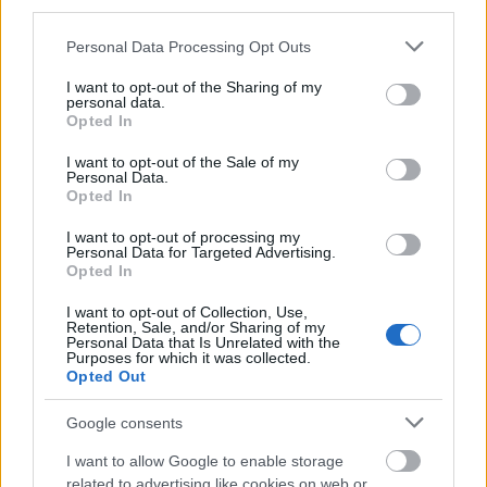
third parties.
Ősrégen érintettem a muffinformát, de ideje volt
valami gyorsan elkészíthetőt összeütni. A polcon
Please note that this website/app uses one or more Google
Personal Data Processing Opt Outs
feszítő, enyhén csilis-kardamomos házi ...
services and may gather and store information including but
not limited to your visit or usage behaviour. You may click to
I want to opt-out of the Sharing of my
personal data.
grant or deny consent to Google and its third-party tags to
Opted In
use your data for below specified purposes in below Google
consent section.
I want to opt-out of the Sale of my
Personal Data.
Opted In
I want to opt-out of processing my
Personal Data for Targeted Advertising.
Opted In
I want to opt-out of Collection, Use,
Retention, Sale, and/or Sharing of my
Personal Data that Is Unrelated with the
Purposes for which it was collected.
Opted Out
Google consents
DRKONYHART: EPRES-CSOKOLÁDÉS
I want to allow Google to enable storage
MUFFIN (Muffin with fresh
related to advertising like cookies on web or