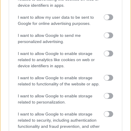
device identifiers in apps.
strawberry and dark chocolare)
drkuktart
•
2016. április 25.
0
I want to allow my user data to be sent to
Google for online advertising purposes.
I want to allow Google to send me
personalized advertising.
I want to allow Google to enable storage
related to analytics like cookies on web or
device identifiers in apps.
I want to allow Google to enable storage
related to functionality of the website or app.
I want to allow Google to enable storage
related to personalization.
I want to allow Google to enable storage
related to security, including authentication
Van az az időjárás, ami miatt abszolút nem akarsz
functionality and fraud prevention, and other