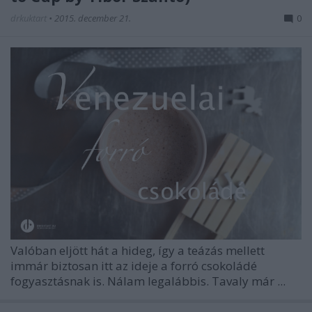
drkuktart
•
2015. december 21.
0
Valóban eljött hát a hideg, így a teázás mellett
immár biztosan itt az ideje a forró csokoládé
fogyasztásnak is. Nálam legalábbis. Tavaly már ...