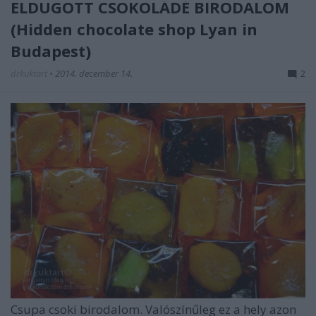
ELDUGOTT CSOKOLÁDÉ BIRODALOM
(Hidden chocolate shop Lyan in
Budapest)
drkuktart
•
2014. december 14.
2
Csupa csoki birodalom. Valószínűleg ez a hely azon