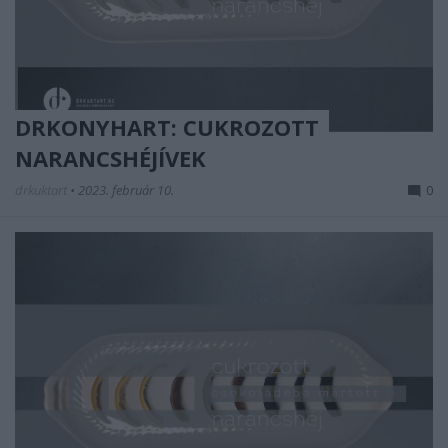
DRKONYHART: CUKROZOTT
NARANCSHÉJÍVEK
drkuktart
•
2023. február 10.
0