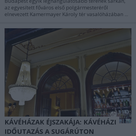
Budapest egyik leghangulatosabb terének sarkán,
az egyesített főváros első polgármesteréről
elnevezett Kamermayer Károly tér vasalóházában ...
KÁVÉHÁZAK ÉJSZAKÁJA: KÁVÉHÁZI
IDŐUTAZÁS A SUGÁRÚTON