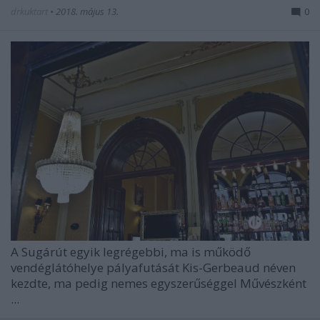
drkuktart
•
2018. május 13.
0
A Sugárút egyik legrégebbi, ma is működő
vendéglátóhelye pályafutását Kis-Gerbeaud néven
kezdte, ma pedig nemes egyszerűséggel Művészként
...