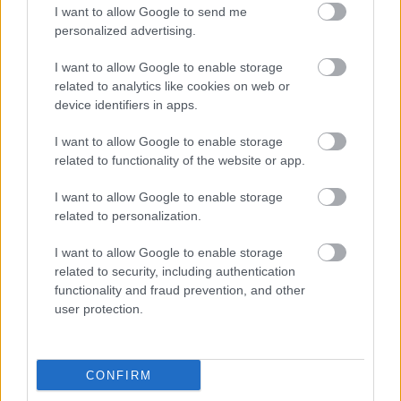
I want to allow Google to send me
personalized advertising.
I want to allow Google to enable storage
related to analytics like cookies on web or
device identifiers in apps.
KÁVÉHÁZAK ÉJSZAKÁJA: EGY KÖNYV:
I want to allow Google to enable storage
EGY KÁVÉ A MÓRICZON
related to functionality of the website or app.
drkuktart
•
2018. május 16.
0
I want to allow Google to enable storage
related to personalization.
I want to allow Google to enable storage
related to security, including authentication
functionality and fraud prevention, and other
user protection.
CONFIRM