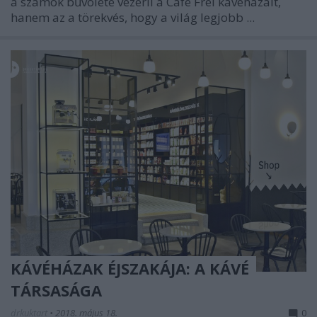
a számok bűvölete vezérli a Cafe Frei kávéházait,
hanem az a törekvés, hogy a világ legjobb ...
KÁVÉHÁZAK ÉJSZAKÁJA: A KÁVÉ
TÁRSASÁGA
drkuktart
•
2018. május 18.
0