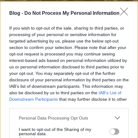
Blog -
Do Not Process My Personal Information
If you wish to opt-out of the sale, sharing to third parties, or
processing of your personal or sensitive information for
targeted advertising by us, please use the below opt-out
section to confirm your selection. Please note that after your
opt-out request is processed you may continue seeing
interest-based ads based on personal information utilized by
KÁVÉHÁZAK ÉJSZAKÁJA: MAGRÓL
us or personal information disclosed to third parties prior to
VETETT KÖZÖSSÉGI TÉR
your opt-out. You may separately opt-out of the further
disclosure of your personal information by third parties on the
drkuktart
•
2018. május 16.
0
IAB’s list of downstream participants. This information may
also be disclosed by us to third parties on the
IAB’s List of
Downstream Participants
that may further disclose it to other
third parties.
Please note that this website/app uses one or more Google
Personal Data Processing Opt Outs
services and may gather and store information including but
not limited to your visit or usage behaviour. You may click to
I want to opt-out of the Sharing of my
personal data.
grant or deny consent to Google and its third-party tags to