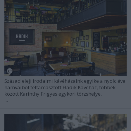
Század eleji irodalmi kávéházaink egyike a nyolc éve
hamvaiból feltámasztott Hadik Kávéház, többek
között Karinthy Frigyes egykori törzshelye.
...