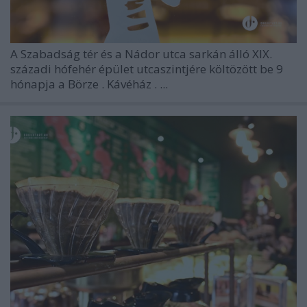
A Szabadság tér és a Nádor utca sarkán álló XIX.
századi hófehér épület utcaszintjére költözött be 9
hónapja a Börze . Kávéház . ...