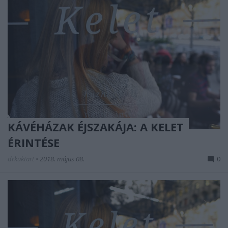
KÁVÉHÁZAK ÉJSZAKÁJA: A KELET
ÉRINTÉSE
drkuktart
•
2018. május 08.
0