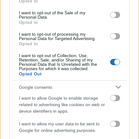
Opted In
use your data for below specified purposes in below Google
consent section.
I want to opt-out of the Sale of my
Personal Data.
Opted In
I want to opt-out of processing my
Personal Data for Targeted Advertising.
Opted In
A Magvető Café fiatal kora ellenére olyan beszédes
I want to opt-out of Collection, Use,
díjjal büszkélkedhet mint az Év közösségi tere 2017
Retention, Sale, and/or Sharing of my
különdíja.
Personal Data that Is Unrelated with the
Purposes for which it was collected.
...
Opted Out
Google consents
I want to allow Google to enable storage
related to advertising like cookies on web or
device identifiers in apps.
I want to allow my user data to be sent to
Google for online advertising purposes.