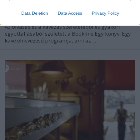
Data Deletion
Data Access
Privacy Policy
Az olvasás és a kávézás szeretetéből és gyakori
együttállásából született a Bookline Egy könyv: Egy
kávé elnevezésű programja, ami az ...