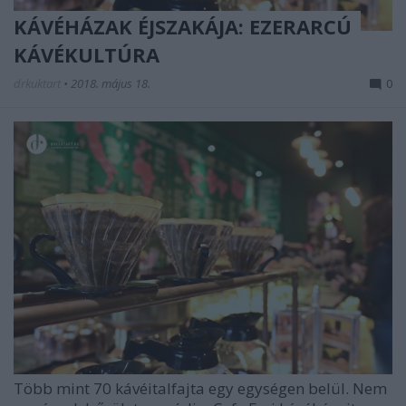
KÁVÉHÁZAK ÉJSZAKÁJA: EZERARCÚ
KÁVÉKULTÚRA
drkuktart
•
2018. május 18.
0
Több mint 70 kávéitalfajta egy egységen belül. Nem