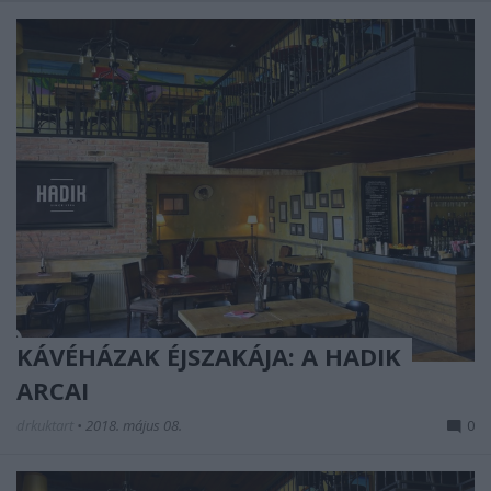
KÁVÉHÁZAK ÉJSZAKÁJA: A HADIK
ARCAI
drkuktart
•
2018. május 08.
0