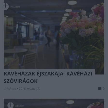
KÁVÉHÁZAK ÉJSZAKÁJA: KÁVÉHÁZI
SZÓVIRÁGOK
drkuktart
•
2018. május 17.
0