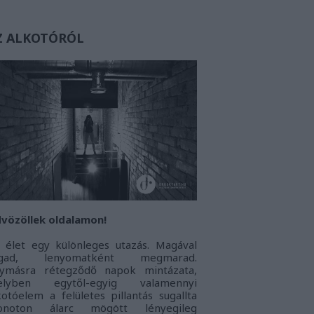
Z ALKOTÓRÓL
vözöllek oldalamon!
 élet egy különleges utazás. Magával
agad, lenyomatként megmarad.
ymásra rétegződő napok mintázata,
elyben egytől-egyig valamennyi
kotóelem a felületes pillantás sugallta
onoton álarc mögött lényegileg