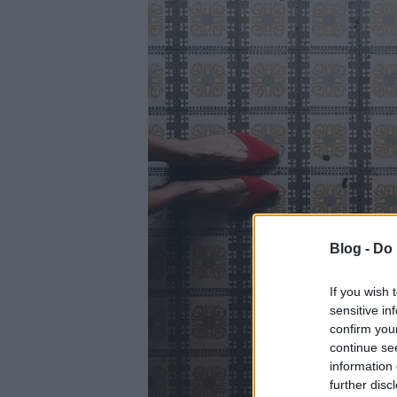
Blog -
Do 
If you wish 
sensitive in
confirm you
continue se
information 
further disc