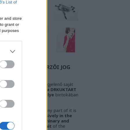
B’s List of
er and store
to grant or
ed purposes
Z A BIZONYOS SZERZŐI JOG
GYELEM! Az oldalon megjelenő saját
öveg és kép
kizárólag a DRKUKTART
őzetes írásbeli engedélye
birtokában
sználható fel.
ARNING!
This work or any part of it is
lowed to be used
exclusively in the
ssession of the preliminary and
pressed written permit
of the