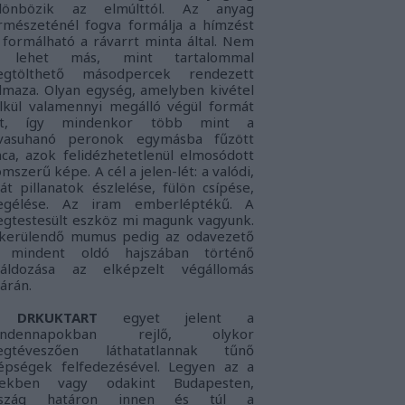
lönbözik az elmúlttól. Az anyag
rmészeténél fogva formálja a hímzést
 formálható a rávarrt minta által. Nem
s lehet más, mint tartalommal
gtölthető másodpercek rendezett
lmaza. Olyan egység, amelyben kivétel
lkül valamennyi megálló végül formát
nt, így mindenkor több mint a
vasuhanó peronok egymásba fűzött
nca, azok felidézhetetlenül elmosódott
omszerű képe. A cél a jelen-lét: a
valódi,
ját pillanatok észlelése, fülön csípése,
gélése. Az iram emberléptékű. A
gtestesült eszköz mi magunk vagyunk.
kerülendő mumus pedig az
odavezető
 mindent oldó hajszában történő
láldozása az elképzelt végállomás
tárán.
DRKUKTART
egyet jelent a
indennapokban rejlő, olykor
gtéveszően láthatatlannak tűnő
épségek felfedezésével. Legyen az a
lekben vagy odakint Budapesten,
rszág határon innen és túl a