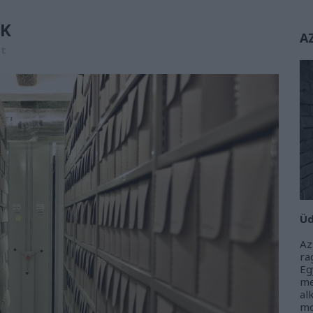
IK
A
rt
Üd
Az
r
Eg
m
al
m