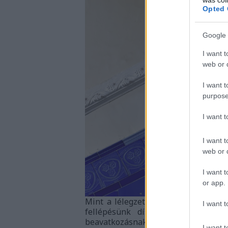
Opted 
Google 
I want t
web or d
I want t
purpose
I want 
I want t
web or d
I want t
or app.
Mint a lélegzetvételt, olyan termé
I want t
fellépésünk díszletét. A múló i
beavatkozásnak betudható pergő v
I want t