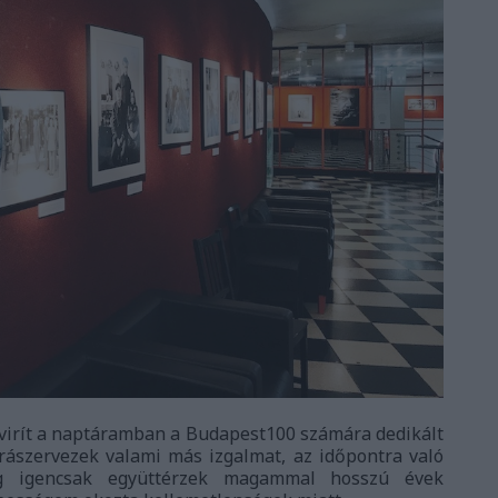
irít a naptáramban a Budapest100 számára dedikált
rászervezek valami más izgalmat, az időpontra való
dig igencsak együttérzek magammal hosszú évek