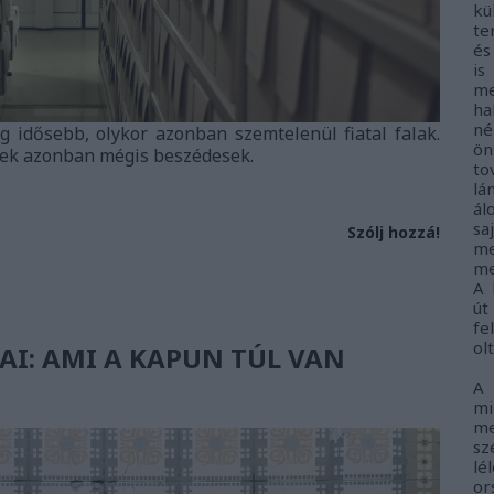
kü
te
és
i
me
ha
né
g idősebb, olykor azonban szemtelenül fiatal falak.
ö
nek azonban mégis beszédesek.
to
lá
ál
sa
Szólj hozzá!
me
me
A 
út
fe
ol
AI: AMI A KAPUN TÚL VAN
A
m
me
sz
lé
o