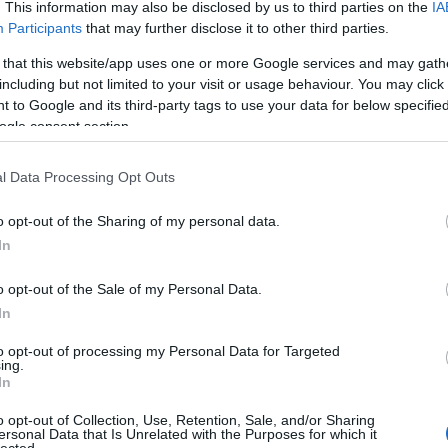
. This information may also be disclosed by us to third parties on the
IA
Participants
that may further disclose it to other third parties.
 feltétlenül látunk. Ennek pedig igazságtalanul
örnyezetünk. Mind az emberi, mind a burjánzó édeni,
 that this website/app uses one or more Google services and may gath
k időt rá, magunkat pedig meg, és éljük úgy a
including but not limited to your visit or usage behaviour. You may click 
emben vett turista. Nyitott szemmel és lélekkel.
 to Google and its third-party tags to use your data for below specifi
most abban a kiváltságos helyzetben vagyunk, hogy
ogle consent section.
 előtt lévő 'apróságokat' nem takarják el csapatokba
ó népek előlünk.
l Data Processing Opt Outs
Szólj hozzá!
o opt-out of the Sharing of my personal data.
A
In
I: RÁKÓCZI TÉR 11. (Hidden
FI
o opt-out of the Sale of my Personal Data.
sz
In
el
ha
to opt-out of processing my Personal Data for Targeted
ing.
W
In
al
po
o opt-out of Collection, Use, Retention, Sale, and/or Sharing
ex
ersonal Data that Is Unrelated with the Purposes for which it
lected.