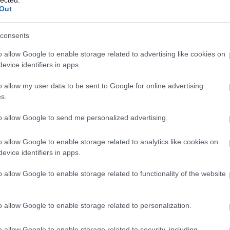
bl
Out
E
consents
o allow Google to enable storage related to advertising like cookies on
evice identifiers in apps.
o allow my user data to be sent to Google for online advertising
s.
to allow Google to send me personalized advertising.
o allow Google to enable storage related to analytics like cookies on
evice identifiers in apps.
o allow Google to enable storage related to functionality of the website
szetesnek vesszük a város színpadképét, mindennapi
o allow Google to enable storage related to personalization.
dőnek, emberi nemtörődömségnek vagy szándékos
akolat, egy szobor könyöke helyén meredező vas,
o allow Google to enable storage related to security, including