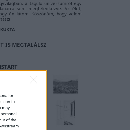
gyvilágban, a táguló univerzumról egy
llanatra sem megfeledkezve. Az élet,
ogy én látom.
Köszönöm, hogy velem
rtasz!
RKUKTA
TT IS MEGTALÁLSZ
NSTART
sonal or
ection to
ou may
 personal
out of the
 downstream