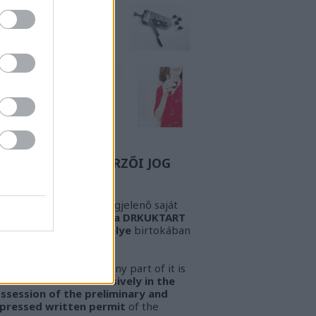
Z A BIZONYOS SZERZŐI JOG
GYELEM! Az oldalon megjelenő saját
öveg és kép
kizárólag a DRKUKTART
őzetes írásbeli engedélye
birtokában
sználható fel.
ARNING!
This work or any part of it is
lowed to be used
exclusively in the
ssession of the preliminary and
pressed written permit
of the