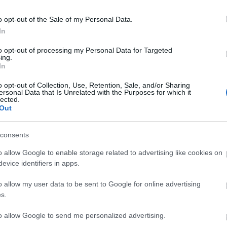
na
elhasználása csak a szerző előzetes írásbeli
pi
rights reserved. Do not use or reproduce without
o opt-out of the Sale of my Personal Data.
ah
In
ta
to opt-out of processing my Personal Data for Targeted
D
ing.
In
I
o opt-out of Collection, Use, Retention, Sale, and/or Sharing
ersonal Data that Is Unrelated with the Purposes for which it
lected.
Out
I
consents
o allow Google to enable storage related to advertising like cookies on
evice identifiers in apps.
o allow my user data to be sent to Google for online advertising
s.
to allow Google to send me personalized advertising.