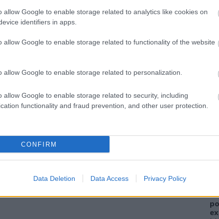
o allow Google to enable storage related to analytics like cookies on
evice identifiers in apps.
o allow Google to enable storage related to functionality of the website
o allow Google to enable storage related to personalization.
o allow Google to enable storage related to security, including
cation functionality and fraud prevention, and other user protection.
A
FI
CONFIRM
sz
el
ha
Data Deletion
Data Access
Privacy Policy
W
al
po
ex