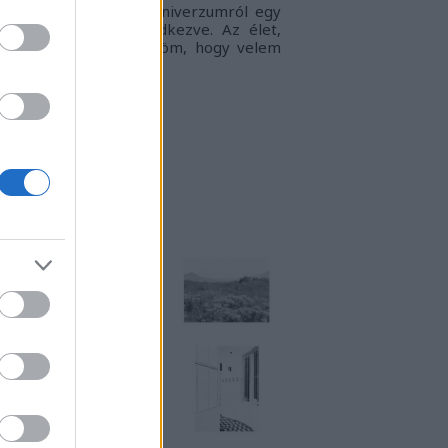
gyvilágban, a táguló univerzumról egy
llanatra sem megfeledkezve. Az élet,
ogy én látom.
Köszönöm, hogy velem
rtasz!
RKUKTA
TT IS MEGTALÁLSZ
NSTART