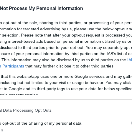
kü
te
Not Process My Personal Information
és
i
to opt-out of the sale, sharing to third parties, or processing of your per
me
ha
formation for targeted advertising by us, please use the below opt-out s
né
r selection. Please note that after your opt-out request is processed y
ö
00 egy rendhagyó, az egész várost megmozgató civil
eing interest-based ads based on personal information utilized by us or
to
yteremtő szándékkal indult az OSA Archívum és a
disclosed to third parties prior to your opt-out. You may separately opt-
lá
ezdeményezésére. Elsődleges célja, hogy felhívja a
losure of your personal information by third parties on the IAB’s list of
ál
tekre, valamint az ott élők történeteire, épített
. This information may also be disclosed by us to third parties on the
IA
sa
m olyan városi civil ünnep, amelynek közösségépítő
me
Participants
that may further disclose it to other third parties.
nböző társadalmi hátterű embereket és generációkon
me
gymáshoz."
 that this website/app uses one or more Google services and may gath
A 
út
including but not limited to your visit or usage behaviour. You may click 
fe
 to Google and its third-party tags to use your data for below specifi
ol
ogle consent section.
1
komment
A
m
l Data Processing Opt Outs
me
sz
o opt-out of the Sharing of my personal data.
lé
yright © 2005-2025 Drkukta - Drkuktart. Minden jog
o
In