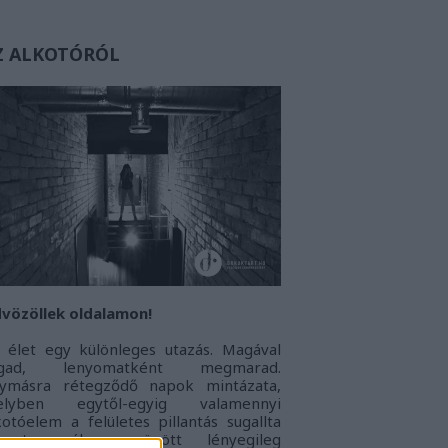
Z ALKOTÓRÓL
vözöllek oldalamon!
 élet egy különleges utazás. Magával
agad, lenyomatként megmarad.
ymásra rétegződő napok mintázata,
elyben egytől-egyig valamennyi
kotóelem a felületes pillantás sugallta
onoton álarc mögött lényegileg