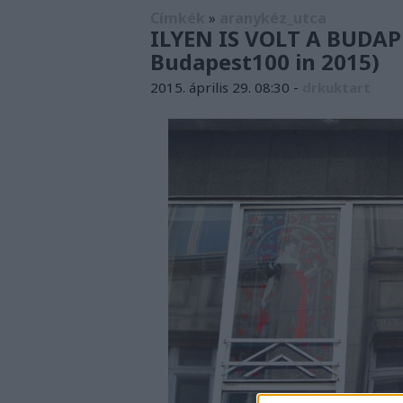
Címkék
»
aranykéz_utca
ILYEN IS VOLT A BUDAP
Budapest100 in 2015)
2015. április 29. 08:30
-
drkuktart