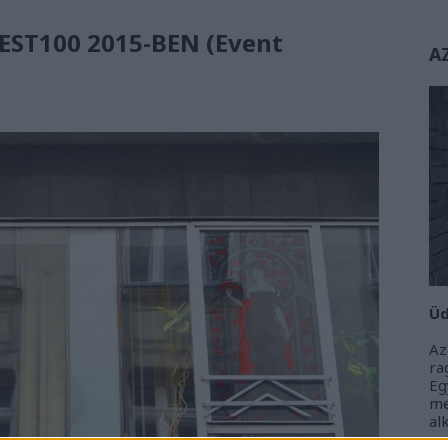
EST100 2015-BEN (Event
A
Üd
Az
r
Eg
m
al
m