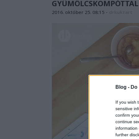
GYÜMÖLCSKOMPÓTTAL
2016. október 25. 08:15
-
drkuktart
Blog -
Do 
If you wish 
sensitive in
confirm you
continue se
information 
further disc