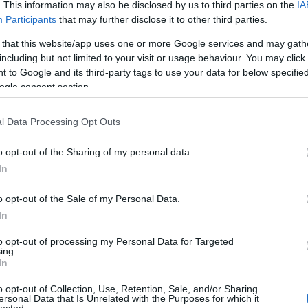
. This information may also be disclosed by us to third parties on the
IA
Participants
that may further disclose it to other third parties.
 that this website/app uses one or more Google services and may gath
including but not limited to your visit or usage behaviour. You may click 
 to Google and its third-party tags to use your data for below specifi
ogle consent section.
jével, hogy bizony ebben a receptben is szerepet
l Data Processing Opt Outs
 tűnik kiapadhatatlan készletet sikerült felhalmoznom
következő túrótorta egy masszív, az imádott
o opt-out of the Sharing of my personal data.
ogy az utolsó pillanatban beugrott, hogy miért is ne
A
In
ő kompóttal. Így került tálaláskor az asztalra egy
pót először, majd egy citromos alma-körte kompót
FI
o opt-out of the Sale of my Personal Data.
sz
In
el
ha
to opt-out of processing my Personal Data for Targeted
Szólj hozzá!
ing.
W
In
al
po
ALMÁS MUFFIN (Muffin with
o opt-out of Collection, Use, Retention, Sale, and/or Sharing
ex
ersonal Data that Is Unrelated with the Purposes for which it
lected.