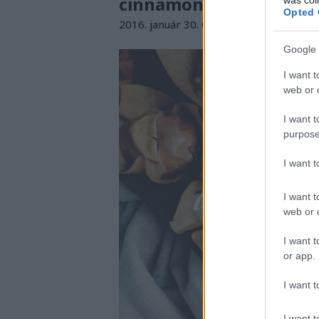
cinnamon and apple)
Opted 
2016. január 30. 09:10
-
drkuktart
Google 
I want t
web or d
I want t
purpose
I want 
I want t
web or d
I want t
or app.
I want t
I want t