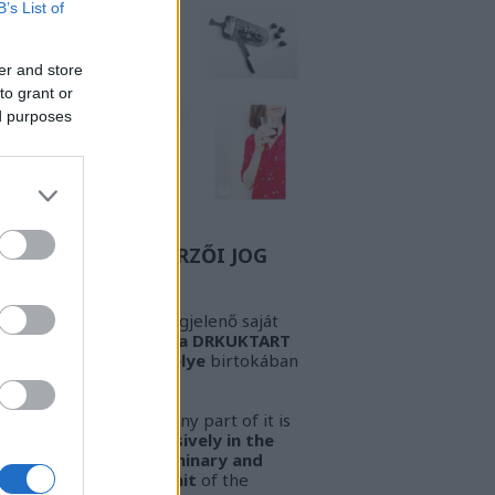
B’s List of
er and store
to grant or
ed purposes
Z A BIZONYOS SZERZŐI JOG
GYELEM! Az oldalon megjelenő saját
öveg és kép
kizárólag a DRKUKTART
őzetes írásbeli engedélye
birtokában
sználható fel.
ARNING!
This work or any part of it is
lowed to be used
exclusively in the
ssession of the preliminary and
pressed written permit
of the