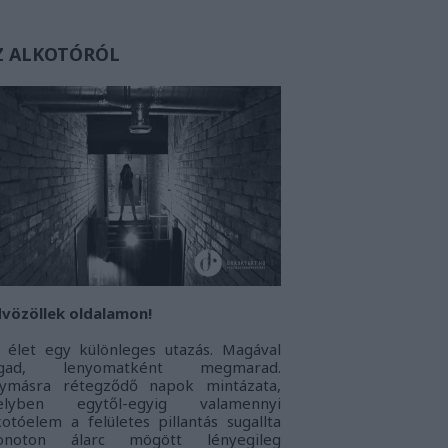
Z ALKOTÓRÓL
vözöllek oldalamon!
 élet egy különleges utazás. Magával
agad, lenyomatként megmarad.
ymásra rétegződő napok mintázata,
elyben egytől-egyig valamennyi
kotóelem a felületes pillantás sugallta
onoton álarc mögött lényegileg