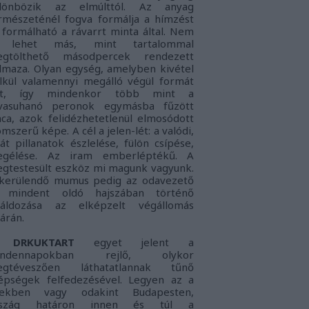
lönbözik az elmúlttól. Az anyag
rmészeténél fogva formálja a hímzést
 formálható a rávarrt minta által. Nem
s lehet más, mint tartalommal
gtölthető másodpercek rendezett
lmaza. Olyan egység, amelyben kivétel
lkül valamennyi megálló végül formát
nt, így mindenkor több mint a
vasuhanó peronok egymásba fűzött
nca, azok felidézhetetlenül elmosódott
omszerű képe. A cél a jelen-lét: a
valódi,
ját pillanatok észlelése, fülön csípése,
gélése. Az iram emberléptékű. A
gtestesült eszköz mi magunk vagyunk.
kerülendő mumus pedig az
odavezető
 mindent oldó hajszában történő
láldozása az elképzelt végállomás
tárán.
DRKUKTART
egyet jelent a
indennapokban rejlő, olykor
gtéveszően láthatatlannak tűnő
épségek felfedezésével. Legyen az a
lekben vagy odakint Budapesten,
rszág határon innen és túl a