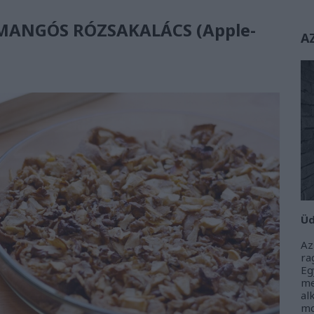
ANGÓS RÓZSAKALÁCS (Apple-
A
Üd
Az
r
Eg
m
al
m