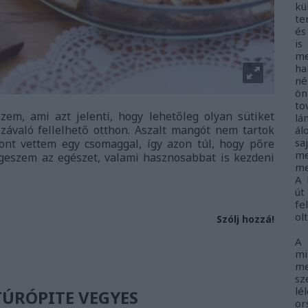
kü
te
és
i
me
ha
né
ö
to
em, ami azt jelenti, hogy lehetőleg olyan sütiket
lá
ávaló fellelhető otthon. Aszalt mangót nem tartok
ál
sa
ont vettem egy csomaggal, így azon túl, hogy pőre
me
szem az egészet, valami hasznosabbat is kezdeni
me
A 
út
fe
ol
Szólj hozzá!
A
m
me
sz
lé
ÚRÓPITE VEGYES
o