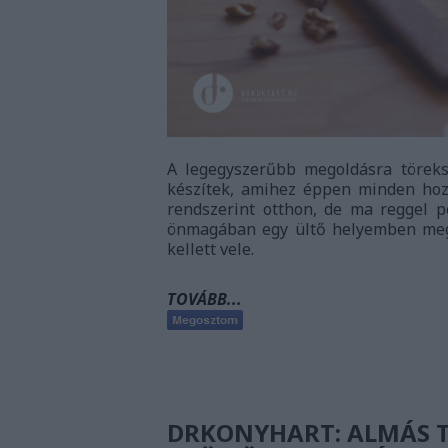
A legegyszerűbb megoldásra töreksz
készítek, amihez éppen minden hozz
rendszerint otthon, de ma reggel p
önmagában egy ültő helyemben mege
kellett vele.
TOVÁBB...
DRKONYHART: ALMÁS T