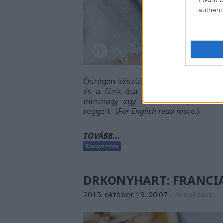
authenti
Ősrégen készült muffin a boszorkán
és a fánk óta is eltelt már több 
minthogy egy frissen sült, ráadás
reggelt. (
For English read more.
)
TOVÁBB...
DRKONYHART: FRANCIA 
2015. október 19. 00:07
-
drkuktart