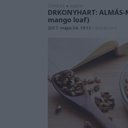
Címkék
»
apple
DRKONYHART: ALMÁS-M
mango loaf)
2017. május 04. 19:13
-
drkuktart