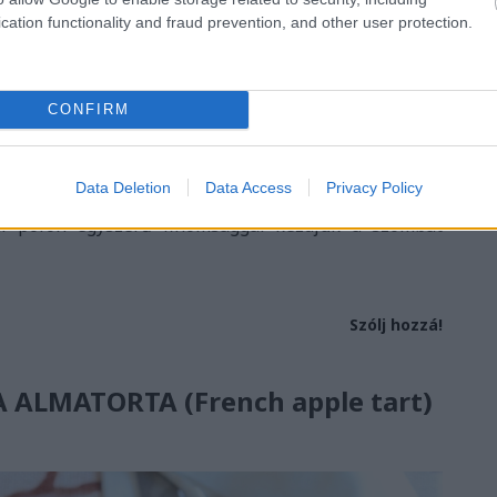
cation functionality and fraud prevention, and other user protection.
CONFIRM
ykonyhámban, sütemény is karácsonykor legutoljára
S
Data Deletion
Data Access
Privacy Policy
mint három hét. Pedig kevés jobb dolog van annál,
ul pofon egyszerű finomsággal kezdjük a szombat
Szólj hozzá!
ALMATORTA (French apple tart)