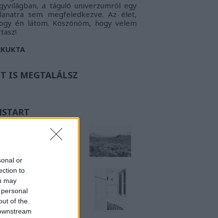
gyvilágban, a táguló univerzumról egy
llanatra sem megfeledkezve. Az élet,
ogy én látom.
Köszönöm, hogy velem
rtasz!
RKUKTA
TT IS MEGTALÁLSZ
NSTART
sonal or
ection to
ou may
 personal
out of the
 downstream