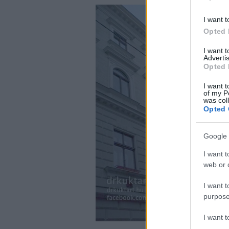
I want t
Opted 
I want 
Advertis
Opted 
I want t
of my P
was col
Opted 
Google 
I want t
web or d
I want t
purpose
I want 