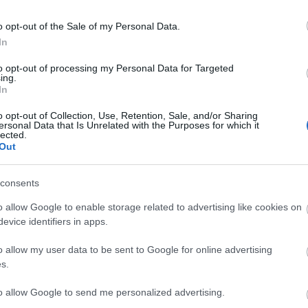
na
pi
o opt-out of the Sale of my Personal Data.
ah
In
ta
to opt-out of processing my Personal Data for Targeted
D
ing.
In
I
o opt-out of Collection, Use, Retention, Sale, and/or Sharing
ersonal Data that Is Unrelated with the Purposes for which it
lected.
Out
I
consents
o allow Google to enable storage related to advertising like cookies on
evice identifiers in apps.
o allow my user data to be sent to Google for online advertising
s.
to allow Google to send me personalized advertising.