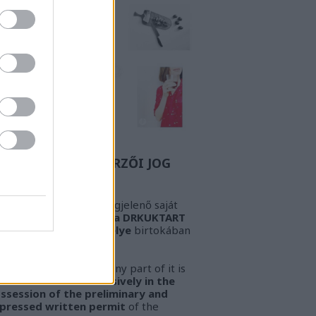
Z A BIZONYOS SZERZŐI JOG
GYELEM! Az oldalon megjelenő saját
öveg és kép
kizárólag a DRKUKTART
őzetes írásbeli engedélye
birtokában
sználható fel.
ARNING!
This work or any part of it is
lowed to be used
exclusively in the
ssession of the preliminary and
pressed written permit
of the