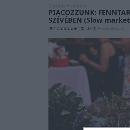
Címkék
»
ankert
PIACOZZUNK: FENNTAR
SZÍVÉBEN (Slow market,
2017. október 20. 07:32
-
drkuktart