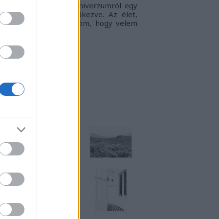
gyvilágban, a táguló univerzumról egy
llanatra sem megfeledkezve. Az élet,
ogy én látom.
Köszönöm, hogy velem
rtasz!
RKUKTA
TT IS MEGTALÁLSZ
NSTART