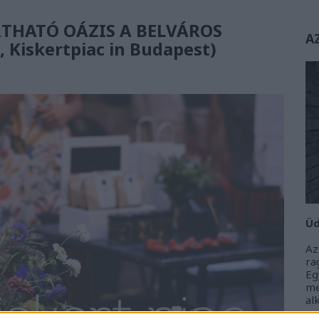
THATÓ OÁZIS A BELVÁROS
A
 Kiskertpiac in Budapest)
Üd
Az
r
Eg
m
al
m