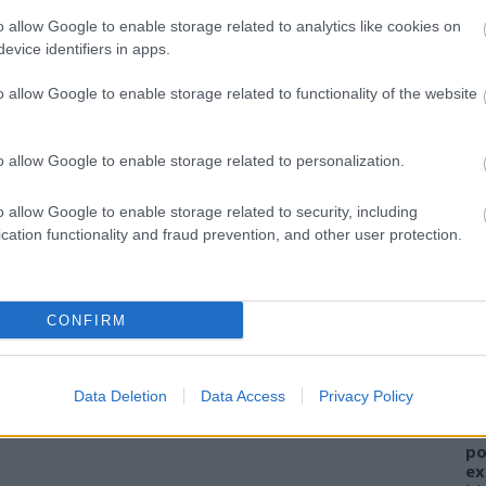
nhogy átköltöztek a Bálnából az AnKERTbe, így
o allow Google to enable storage related to analytics like cookies on
, ahogy én is a helyet.
evice identifiers in apps.
antique markets, so visiting Antik PLACC (an antique and
o allow Google to enable storage related to functionality of the website
vious. This market's just found a new location as it has
o allow Google to enable storage related to personalization.
Szólj hozzá!
o allow Google to enable storage related to security, including
cation functionality and fraud prevention, and other user protection.
A
FI
CONFIRM
yright © 2005-2025 Drkukta - Drkuktart. Minden jog
sz
elhasználása csak a szerző előzetes írásbeli
el
rights reserved. Do not use or reproduce without
ha
Data Deletion
Data Access
Privacy Policy
W
al
po
ex