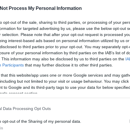
kü
te
Not Process My Personal Information
és
i
to opt-out of the sale, sharing to third parties, or processing of your per
me
ha
formation for targeted advertising by us, please use the below opt-out s
né
r selection. Please note that after your opt-out request is processed y
ö
eing interest-based ads based on personal information utilized by us or
to
disclosed to third parties prior to your opt-out. You may separately opt-
bbek között az indián nyár apropóján megrendezett
lá
losure of your personal information by third parties on the IAB’s list of
az elegánsan késve érkezett októberi indián nyár
ál
. This information may also be disclosed by us to third parties on the
IA
sa
ozom ide - végén?) és pont a következő, csípősre
me
Participants
that may further disclose it to other third parties.
.
me
 that this website/app uses one or more Google services and may gath
A 
út
including but not limited to your visit or usage behaviour. You may click 
fe
Szólj hozzá!
 to Google and its third-party tags to use your data for below specifi
ol
ogle consent section.
A
 A LA ANKERT (Antique and
m
l Data Processing Opt Outs
T in Budapest)
me
sz
o opt-out of the Sharing of my personal data.
lé
o
In