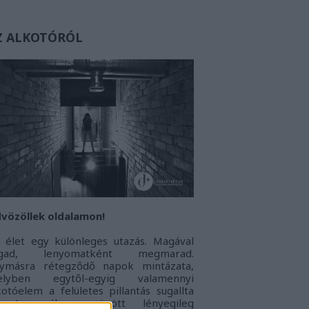
Z ALKOTÓRÓL
vözöllek oldalamon!
 élet egy különleges utazás. Magával
agad, lenyomatként megmarad.
ymásra rétegződő napok mintázata,
elyben egytől-egyig valamennyi
kotóelem a felületes pillantás sugallta
onoton álarc mögött lényegileg