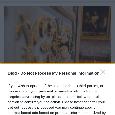
Blog -
Do Not Process My Personal Information
1 KIS OLASZ - KIÁLLÍTÁSLESŐ: AZ A
If you wish to opt-out of the sale, sharing to third parties, or
processing of your personal or sensitive information for
GRANDIÓZUS PALAZZO PITTI
targeted advertising by us, please use the below opt-out
(Impressive Palazzo Pitti in Florence)
section to confirm your selection. Please note that after your
opt-out request is processed you may continue seeing
drkuktart
•
2015. február 17.
0
interest-based ads based on personal information utilized by