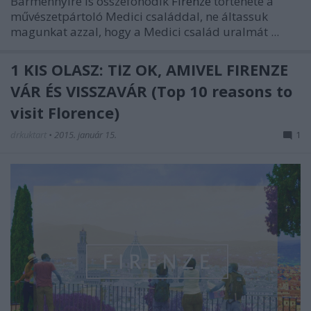
Bármennyire is összefonódik
Firenze
története a
művészetpártoló Medici családdal, ne áltassuk
magunkat azzal, hogy a Medici család uralmát ...
1 KIS OLASZ: TÍZ OK, AMIVEL FIRENZE
VÁR ÉS VISSZAVÁR (Top 10 reasons to
visit Florence)
drkuktart
•
2015. január 15.
1