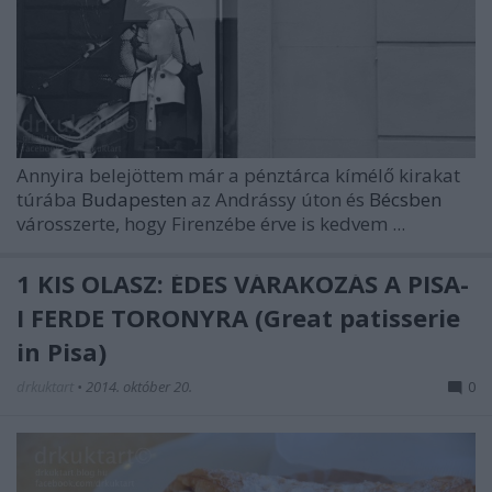
Annyira belejöttem már a pénztárca kímélő kirakat
túrába
Budapesten
az Andrássy úton és
Bécsben
városszerte, hogy Firenzébe érve is kedvem ...
1 KIS OLASZ: ÉDES VÁRAKOZÁS A PISA-
I FERDE TORONYRA (Great patisserie
in Pisa)
drkuktart
•
2014. október 20.
0