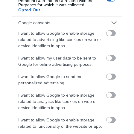
Personal Data that Is Unrelated with the
Purposes for which it was collected.
getting hungry or thirsty in Rome)
Opted Out
drkuktart
•
2015. január 29.
0
Google consents
I want to allow Google to enable storage
related to advertising like cookies on web or
device identifiers in apps.
I want to allow my user data to be sent to
Google for online advertising purposes.
I want to allow Google to send me
personalized advertising.
I want to allow Google to enable storage
related to analytics like cookies on web or
device identifiers in apps.
Persze a cím korántsem fedi a bejegyzés minden
I want to allow Google to enable storage
szegmensét, de valami elnevezést csak kellett adnom
related to functionality of the website or app.
neki. Kedves apropó, hogy drága Irenem a ...