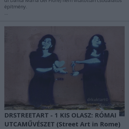
di Danta Maria dei Fiore) nem vitatottan csodálatos
építmény.
...
DRSTREETART - 1 KIS OLASZ: RÓMAI
UTCAMŰVÉSZET (Street Art in Rome)