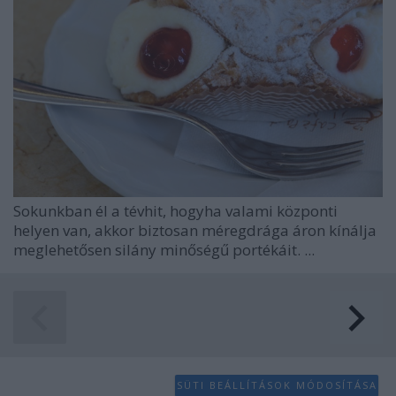
Sokunkban él a tévhit, hogyha valami központi
helyen van, akkor biztosan méregdrága áron kínálja
meglehetősen silány minőségű portékáit. ...
SÜTI BEÁLLÍTÁSOK MÓDOSÍTÁSA