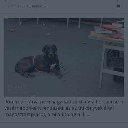
drkuktart
•
2015. január 28.
1
Rómában járva nem hagyhattuk ki a Via Portuense-n
vasárnaponként rendezett, és az útikönyvek által
magasztalt piacot, ami állítólag a II. ...