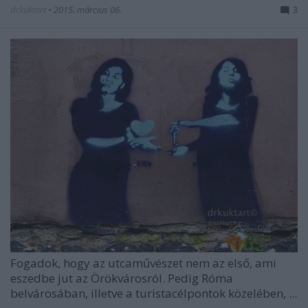
drkuktart
•
2015. március 06.
3
Fogadok, hogy az utcaművészet nem az első, ami
eszedbe jut az Örökvárosról. Pedig Róma
belvárosában, illetve a turistacélpontok közelében, ...