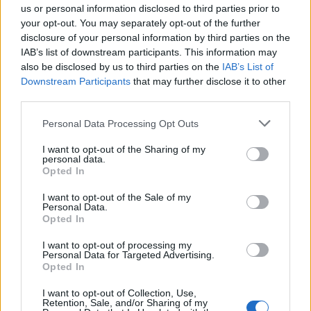
us or personal information disclosed to third parties prior to
your opt-out. You may separately opt-out of the further
disclosure of your personal information by third parties on the
IAB’s list of downstream participants. This information may
also be disclosed by us to third parties on the
IAB’s List of
Downstream Participants
that may further disclose it to other
third parties.
Please note that this website/app uses one or more Google
Personal Data Processing Opt Outs
services and may gather and store information including but
not limited to your visit or usage behaviour. You may click to
I want to opt-out of the Sharing of my
personal data.
grant or deny consent to Google and its third-party tags to
Opted In
use your data for below specified purposes in below Google
consent section.
I want to opt-out of the Sale of my
Personal Data.
Firenze egyik legszuperebb helye számomra
Opted In
kétségkívül a
Pitti Palota (Palazzo Pitti
és
I want to opt-out of processing my
környéke. Lenyűgöz a
város ezer arca
, a
divattal
...
Personal Data for Targeted Advertising.
Opted In
1 KIS OLASZ: HA RÓMÁBAN JÁRVA
I want to opt-out of Collection, Use,
Retention, Sale, and/or Sharing of my
MEGÉHEZNÉL… (In case you're