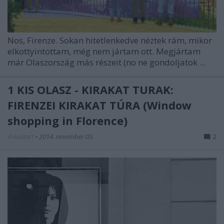
Nos, Firenze. Sokan hitetlenkedve néztek rám, mikor
elkottyintottam, még nem jártam ott. Megjártam
már Olaszország más részeit (no ne gondoljatok ...
1 KIS OLASZ - KIRAKAT TÚRÁK:
FIRENZEI KIRAKAT TÚRA (Window
shopping in Florence)
drkuktart
•
2014. november 05.
2