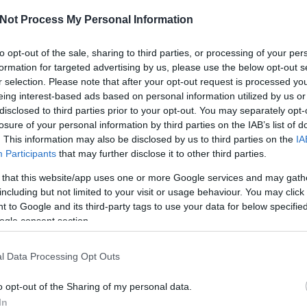
kü
te
Not Process My Personal Information
és
i
to opt-out of the sale, sharing to third parties, or processing of your per
me
ha
formation for targeted advertising by us, please use the below opt-out s
né
r selection. Please note that after your opt-out request is processed y
ö
eing interest-based ads based on personal information utilized by us or
to
disclosed to third parties prior to your opt-out. You may separately opt-
lá
losure of your personal information by third parties on the IAB’s list of
ál
bár a következő bicikli'túra' tervezett időpontja
. This information may also be disclosed by us to third parties on the
IA
sa
kedd magasságában kiderült, hogy ez valójában július
me
Participants
that may further disclose it to other third parties.
be nem estünk a hirtelen jött időpont okán, hiszen a
me
a hozott bennünket, hogy már akkor tervezgettük,
 that this website/app uses one or more Google services and may gath
A 
őben. Így hát könnyedén előrántottunk egy elképzelt
út
including but not limited to your visit or usage behaviour. You may click 
fe
melynek vége nincs, de van pár kijelölt pont, ameddig
 to Google and its third-party tags to use your data for below specifi
ol
a eljutni.
ogle consent section.
A
m
l Data Processing Opt Outs
me
Szólj hozzá!
sz
o opt-out of the Sharing of my personal data.
lé
o
In