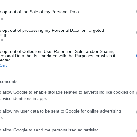
na
pi
o opt-out of the Sale of my Personal Data.
ah
yright © 2005-2025 Drkukta - Drkuktart. Minden jog
In
ta
elhasználása csak a szerző előzetes írásbeli
rights reserved. Do not use or reproduce without
to opt-out of processing my Personal Data for Targeted
D
ing.
In
I
o opt-out of Collection, Use, Retention, Sale, and/or Sharing
ersonal Data that Is Unrelated with the Purposes for which it
lected.
Out
I
consents
o allow Google to enable storage related to advertising like cookies on
evice identifiers in apps.
o allow my user data to be sent to Google for online advertising
s.
to allow Google to send me personalized advertising.