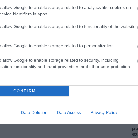
o allow Google to enable storage related to analytics like cookies on
evice identifiers in apps.
o allow Google to enable storage related to functionality of the website
o allow Google to enable storage related to personalization.
o allow Google to enable storage related to security, including
cation functionality and fraud prevention, and other user protection.
A
FI
CONFIRM
sz
el
ha
Data Deletion
Data Access
Privacy Policy
W
al
po
ex