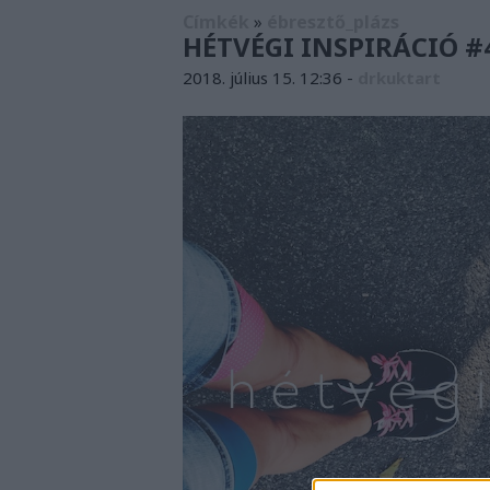
Címkék
»
ébresztő_plázs
HÉTVÉGI INSPIRÁCIÓ #4
2018. július 15. 12:36
-
drkuktart