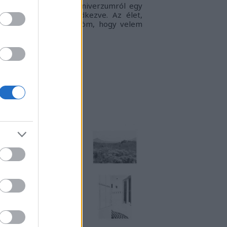
gyvilágban, a táguló univerzumról egy
llanatra sem megfeledkezve. Az élet,
ogy én látom.
Köszönöm, hogy velem
rtasz!
RKUKTA
TT IS MEGTALÁLSZ
NSTART