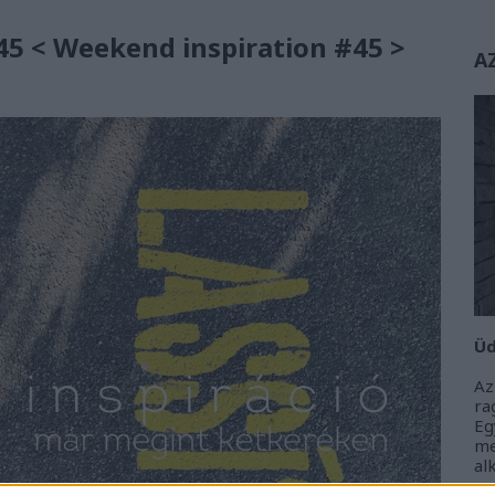
5 < Weekend inspiration #45 >
A
Üd
Az
r
Eg
m
al
m