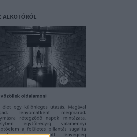
Z ALKOTÓRÓL
vözöllek oldalamon!
 élet egy különleges utazás. Magával
agad, lenyomatként megmarad.
ymásra rétegződő napok mintázata,
elyben egytől-egyig valamennyi
kotóelem a felületes pillantás sugallta
onoton álarc mögött lényegileg