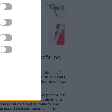
Z A BIZONYOS SZERZŐI JOG
GYELEM! Az oldalon megjelenő saját
öveg és kép
kizárólag a DRKUKTART
őzetes írásbeli engedélye
birtokában
sználható fel.
ARNING!
This work or any part of it is
lowed to be used
exclusively in the
ssession of the preliminary and
pressed written permit
of the