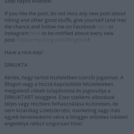
Szép napot kívánok!
If you like the post, do not miss any new post about
hiking and other good stuffs, give yourself (and me)
the chance and follow me on Facebook
here
or
Instagram
here
to be notified about every new
post.
Follow my blog with Bloglovin
!
Have a nice day!
DRKUKTA
Kérlek, hogy tartsd tiszteletben szerzői jogaimat. A
Blogon vagy a hozzá kapcsolódó felületeleken
megjelenő cikkek tulajdonosa és jogosultja a
DRKUKTART bloggere. Ezen szellemi alkotások
teljes vagy részbeni felhasználása különösen, de
nem kizárólag üzletszerzési, marketing vagy más
egyéb kereskedelmi célra a blogger előzetes írásbeli
engedélye nélkül szigorúan tilos!