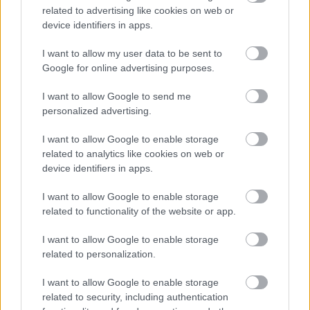
related to advertising like cookies on web or
device identifiers in apps.
I want to allow my user data to be sent to
Google for online advertising purposes.
I want to allow Google to send me
personalized advertising.
A krémhez homogén masszát keverünk a
mascarponéból, a (nem felvert) habtejszínből és a
I want to allow Google to enable storage
porcukorból. A pisztáciát zsiradék hozzáadása
related to analytics like cookies on web or
nélkül serpenyőben megpirítjuk. A kihűlt pisztáciát
device identifiers in apps.
morzsalékosra daraboljuk. A kandírozott
narancshéjat, mangót vékony darabokra és
I want to allow Google to enable storage
szeletekre szeljük. Egy-egy púpozott teáskanál
related to functionality of the website or app.
kivételével a krémalapba keverjük a gyümölcsöket
és a magvat.
I want to allow Google to enable storage
related to personalization.
Tálaláskor a piteszeletekre egy evőkanálnyi krémet
I want to allow Google to enable storage
halmozunk, tetejét a félrerakott gyümölcs- és
related to security, including authentication
pisztáciaszórattal díszítjük úgy, hogy minden