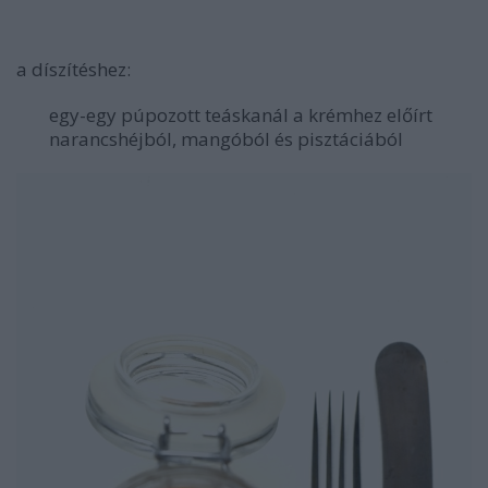
a díszítéshez:
egy-egy púpozott teáskanál a krémhez előírt
narancshéjból, mangóból és pisztáciából