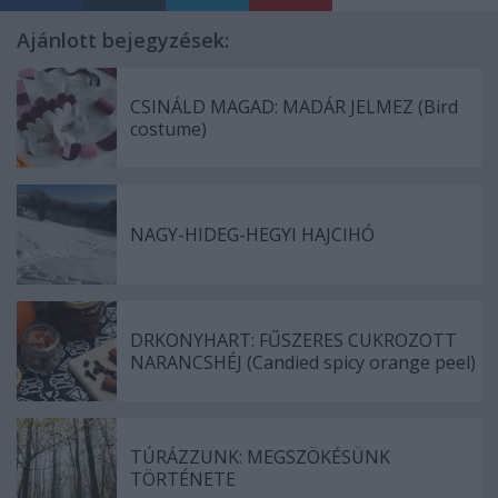
Ajánlott bejegyzések:
CSINÁLD MAGAD: MADÁR JELMEZ (Bird
costume)
NAGY-HIDEG-HEGYI HAJCIHÓ
DRKONYHART: FŰSZERES CUKROZOTT
NARANCSHÉJ (Candied spicy orange peel)
TÚRÁZZUNK: MEGSZÖKÉSÜNK
TÖRTÉNETE