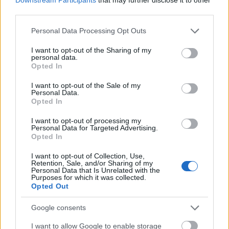
szükséges mennyiséget. A sült sütőtököt
third parties.
összekeverjük a mascarponéval, mézzel, feltört
Please note that this website/app uses one or more Google
tojással, napraforgóolajjal, a tokaji aszúval, majd
Personal Data Processing Opt Outs
services and may gather and store information including but
hozzáadjuk a kihűlt, pirított pisztáciát, az apróra
not limited to your visit or usage behaviour. You may click to
I want to opt-out of the Sharing of my
szeletelt aszalt mangót, ananászt, cukrozott
personal data.
grant or deny consent to Google and its third-party tags to
narancshéjat. Az egyveleget elkeverjük, majd jöhet a
Opted In
use your data for below specified purposes in below Google
fahéj, a liszt és a sütőpor. A sütőt - ha valamilyen
consent section.
csoda folytán nem meleg - előmelegítjük 180
I want to opt-out of the Sale of my
Personal Data.
Celsius-fokra (alul-felül melegítő üzemmód). A
Opted In
masszát egy 25 centiméter átmérőjű piteformába
öntjük. A pitét körülbelül 1 órán át sütjük. Úgy
I want to opt-out of processing my
Personal Data for Targeted Advertising.
háromnegyed óra táján már gyakrabban érdemes
Opted In
befelé pillantgatni, nehogy odakozmáljon a
remekmű. Ha túlságosan pirulna lefedjük és úgy
I want to opt-out of Collection, Use,
Retention, Sale, and/or Sharing of my
sütjük tovább. Tűpróbával ellenőrizzük, hogy
Personal Data that Is Unrelated with the
egyenletesen átsült-e. A pitét fogyasztás előtt
Purposes for which it was collected.
Opted Out
hagyjuk kihűlni.
Google consents
I want to allow Google to enable storage