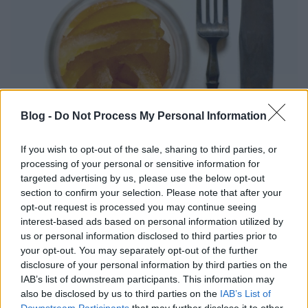
Blog -
Do Not Process My Personal Information
If you wish to opt-out of the sale, sharing to third parties, or
processing of your personal or sensitive information for
targeted advertising by us, please use the below opt-out
section to confirm your selection. Please note that after your
opt-out request is processed you may continue seeing
interest-based ads based on personal information utilized by
us or personal information disclosed to third parties prior to
A tésztához először sütőben 200 Celsius-fokon
your opt-out. You may separately opt-out of the further
megsütjük a félbevágott sütőtököt és főzőlaponm
disclosure of your personal information by third parties on the
serpenyőben zsiradék nélkül megpirítjuk a
IAB’s list of downstream participants. This information may
pisztáciát. A sült, kihűlt tököt magjaitól és héjától
also be disclosed by us to third parties on the
IAB’s List of
megszabadítjuk, kimérjük belőle a tésztához
Downstream Participants
that may further disclose it to other