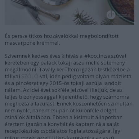
És persze titkos hozzávalókkal megbolondított
mascarpone krémmel.
Szívemnek kedves éves kihívás
a #koccintsaszúval
keretében egy palack tokaji aszú mellé sütemény
megálmodni. Tavaly kerültem igazán testközelbe a
tállyai
SZÓLÓ
-val, idén pedig voltam olyan mázlista
és a pincészet egy 2015-ös tokaji aszúja landolt
nálam. Az idei évet sokféle jelzővel illetjük, de az
teljes bizonyossággal kijelenthető, hogy számomra
meghozta a lazulást. Ennek köszönhetően szimultán
nem nyolc, hanem csupán öt különféle dolgot
csinálok általában. Ebben a kisimult állapotban
éreztem igazán a konyhát és kaptam rá a saját
receptkészítés csodálatos foglalatosságára. Így
mikor megérkezett titkos kamrámba az aszú,