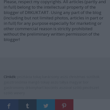
Please, respect my copyrights. All articles (partly and
in full) belong to the intellectual property of the
blogger of DRKUKTART. Using any part of the blog
(including but not limited photos, articles in part or
in full) for any purpose especially for marketing or
other commercial reason is strictly prohibited
without the preliminary written permission of the
blogger!
Címkék:
pisztácia
tokaj
karácsony
aszú
christmas
sütőtök
gasztronómia
mangó
tokaji aszú
tállya
magyar bor
gastronomy
drkonyhart
koccints aszúval
szóló pincészet
szóló winery