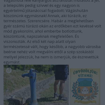
Vágáshuta felé kanyargós aszfaltutat mutatott a jel,
a település pedig szívvel és egy nagyon is
egyértelmű jótanáccsal fogadott: Vágáshután
köszönünk egymásnak! Annak, aki túrázik, ez
természetes. Szerencsére. Habár a meglehetősen
gyér számú túrázó okán az erdőkben ezt kevéssé volt
mód gyakorolni, ahol emberbe botlottunk,
köszöntünk, napszaknak megfelelően. És
viszonozták. Az első két nap alatt olyan
természetessé vált, hogy később, a nagyobb városba
beérve nehéz volt megválni ettől a szép szokástól
mellyel jelezzük, ha nem is ismerjük, de észrevettük
egymást.