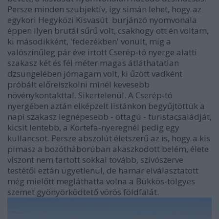
Persze minden szubjektív, így simán lehet, hogy az
egykori Hegyközi Kisvasút
burjánzó nyomvonala
éppen ilyen brutál sűrű volt, csakhogy ott én voltam,
ki másodikként, 'fedezékben' vonult, míg a
valószínűleg pár éve irtott Cserép-tó nyerge alatti
szakasz két és fél méter magas átláthatatlan
dzsungelében jómagam volt, ki űzött vadként
próbált előreiszkolni minél kevesebb
növénykontakttal. Sikertelenül. A Cserép-tó
nyergében aztán elképzelt listánkon begyűjtöttük a
napi szakasz legnépesebb - öttagú - turistacsaládját,
kicsit lentebb, a Körtefa-nyeregnél pedig egy
kullancsot. Persze abszolút életszerű az is, hogy a kis
pimasz a bozótháborúban akaszkodott belém, élete
viszont nem tartott sokkal tovább, szívószerve
testétől eztán ügyetlenül, de hamar elválasztatott
még mielőtt megláthatta volna a Bükkös-tölgyes
szemet gyönyörködtető vörös földfalát.