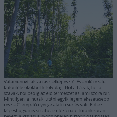
Valamennyi 'alszakasz' elképesztő. És emlékezetes,
különféle okokból kifolyólag. Hol a házak, hol a
szavak, hol pedig az élő természet az, ami szóra bír.
Mint ilyen, a 'huták' utáni egyik legemlékezetesebb
rész a Cserép-tó nyerge alatti cserjés volt. Ehhez
képest ugyanis smafu az előző napi túránk során
bevett, a kisvasút nyomvonalán húzódó dzsindzsás.