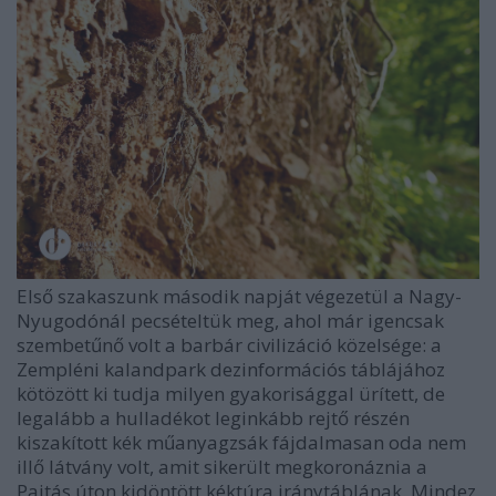
Első szakaszunk második napját végezetül a Nagy-
Nyugodónál pecsételtük meg, ahol már igencsak
szembetűnő volt a barbár civilizáció közelsége: a
Zempléni kalandpark dezinformációs táblájához
kötözött ki tudja milyen gyakorisággal ürített, de
legalább a hulladékot leginkább rejtő részén
kiszakított kék műanyagzsák fájdalmasan oda nem
illő látvány volt, amit sikerült megkoronáznia a
Pajtás úton kidöntött kéktúra iránytáblának. Mindez