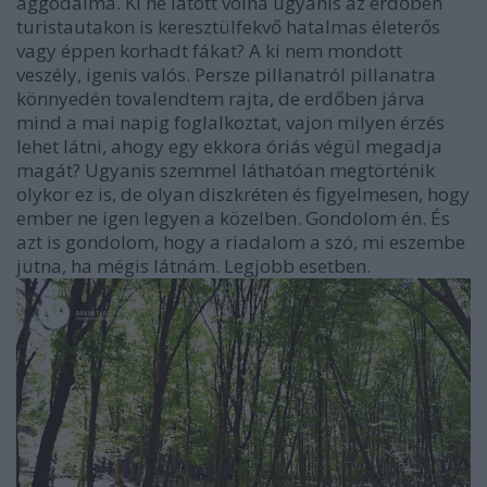
aggodalma. Ki ne látott volna ugyanis az erdőben
turistautakon is keresztülfekvő hatalmas életerős
vagy éppen korhadt fákat? A ki nem mondott
veszély, igenis valós. Persze pillanatról pillanatra
könnyedén tovalendtem rajta, de erdőben járva
mind a mai napig foglalkoztat, vajon milyen érzés
lehet látni, ahogy egy ekkora óriás végül megadja
magát? Ugyanis szemmel láthatóan megtörténik
olykor ez is, de olyan diszkréten és figyelmesen, hogy
ember ne igen legyen a közelben. Gondolom én. És
azt is gondolom, hogy a riadalom a szó, mi eszembe
jutna, ha mégis látnám. Legjobb esetben.