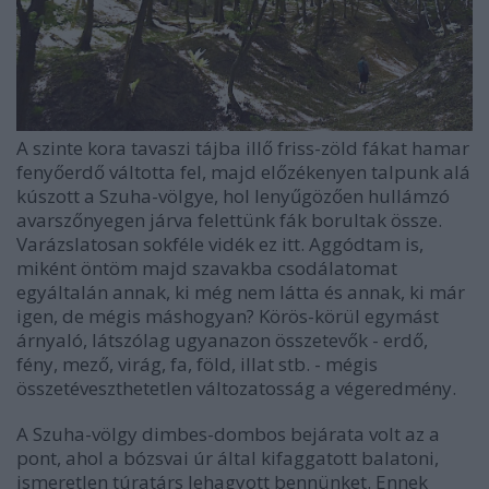
A szinte kora tavaszi tájba illő friss-zöld fákat hamar
fenyőerdő váltotta fel, majd előzékenyen talpunk alá
kúszott a Szuha-völgye, hol lenyűgözően hullámzó
avarszőnyegen járva felettünk fák borultak össze.
Varázslatosan sokféle vidék ez itt. Aggódtam is,
miként öntöm majd szavakba csodálatomat
egyáltalán annak, ki még nem látta és annak, ki már
igen, de mégis máshogyan? Körös-körül egymást
árnyaló, látszólag ugyanazon összetevők - erdő,
fény, mező, virág, fa, föld, illat stb. - mégis
összetéveszthetetlen változatosság a végeredmény.
A Szuha-völgy dimbes-dombos bejárata volt az a
pont, ahol a bózsvai úr által kifaggatott balatoni,
ismeretlen túratárs lehagyott bennünket. Ennek