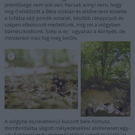
jelentősége nem sok van, hacsak annyi nem, hogy
míg ő elidőzött a Béla-sziklán és elsőre nem követte
a tufába vájt pincék vonalát, később rákapcsolt és
szépen elbotozott mellettünk, míg mi a völgyben
bámészkodtunk. Szép is ez:
ugyanaz a környék, de
mindenkit más fog meg belőle.
A völgybe észrevétlenül kúszott bele Kishuta,
domboldalba vágott mélyedésekkel átellenesen egy-
egy faházzal vagy éppen téglából rakott nyaralóval.