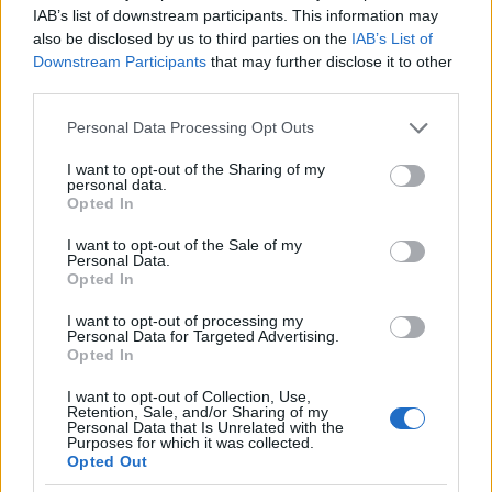
egybecseng a túra útvonallal.
IAB’s list of downstream participants. This information may
also be disclosed by us to third parties on the
IAB’s List of
Downstream Participants
that may further disclose it to other
third parties.
Please note that this website/app uses one or more Google
Personal Data Processing Opt Outs
services and may gather and store information including but
not limited to your visit or usage behaviour. You may click to
I want to opt-out of the Sharing of my
personal data.
grant or deny consent to Google and its third-party tags to
Opted In
use your data for below specified purposes in below Google
consent section.
I want to opt-out of the Sale of my
Personal Data.
Opted In
I want to opt-out of processing my
Personal Data for Targeted Advertising.
Opted In
I want to opt-out of Collection, Use,
Retention, Sale, and/or Sharing of my
Personal Data that Is Unrelated with the
Purposes for which it was collected.
Opted Out