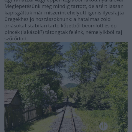
Meglepetésünk még mindig tartott, de azért lassan
kapisgáltuk már miszerint ehelyütt igenis ilyesfajta
üregekhez jó hozzászoknunk: a hatalmas zöld
óriásokat stabilan tartó kőzetből beomlott és ép
pincék (lakások?) tátongtak felénk, némelyikből zaj
szűrődött.