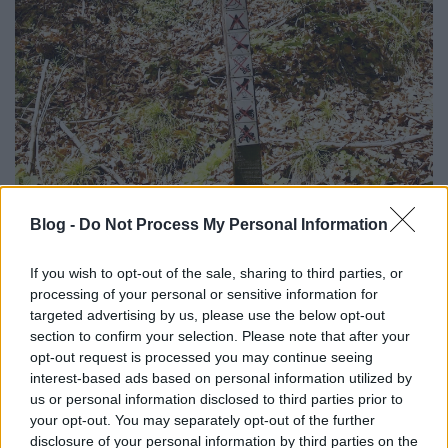
Blog -
Do Not Process My Personal Information
If you wish to opt-out of the sale, sharing to third parties, or
Nevével ellentétben jóval kisebbnek tűnt Nagyhuta,
processing of your personal or sensitive information for
ahol a soron következő bélyegző lenyomatot
targeted advertising by us, please use the below opt-out
begyűjtöttük és végre ismét túrázókba is botlottunk.
section to confirm your selection. Please note that after your
Mégis, az elágazásban üldügélő kétkezi
opt-out request is processed you may continue seeing
munkásemberek és a meleg annyira elcsavart, hogy
interest-based ads based on personal information utilized by
sor került a két nap alatti harmadik eltévedésre is.
us or personal information disclosed to third parties prior to
Túl széles és egyenletesen emelkedő volt a sorompó
your opt-out. You may separately opt-out of the further
alatt hosszan elnyúló erdei út, hogy igaz legyen,
disclosure of your personal information by third parties on the