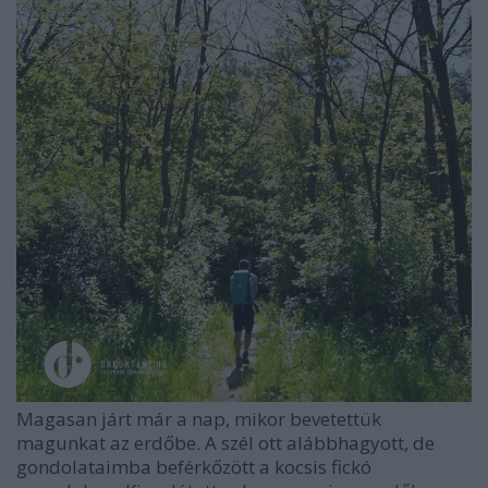
Magasan járt már a nap, mikor bevetettük
magunkat az erdőbe. A szél ott alábbhagyott, de
gondolataimba beférkőzött a kocsis fickó