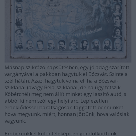
Másnap szikrázó napsütésben, egy jó adag szárított
vargányával a pakkban hagytuk el Bózsvát. Szinte a
szél hátán. Azaz, hagytuk volna el, ha a Bózsvai-
sziklánál (avagy Béla-sziklánál, de ha úgy tetszik
Kőbércnél) meg nem állít minket egy lassító autó, s
abból ki nem szól egy helyi arc. Leplezetlen
érdeklődéssel barátságosan faggatott bennünket:
hova megyünk, miért, honnan jöttünk, hova valósiak
vagyunk.
Emberünkkel különféleképpen gondolkodtunk