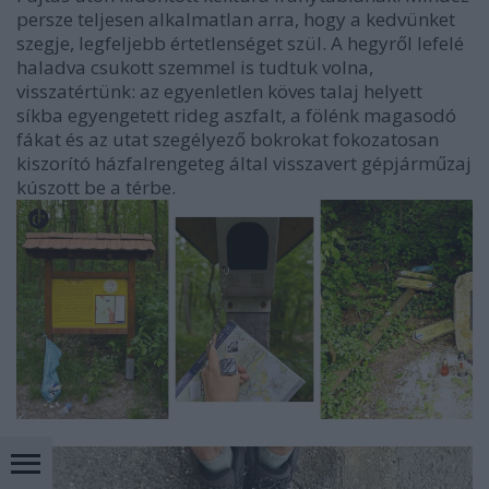
persze teljesen alkalmatlan arra, hogy a kedvünket
szegje, legfeljebb értetlenséget szül. A hegyről lefelé
haladva csukott szemmel is tudtuk volna,
visszatértünk: az egyenletlen köves talaj helyett
síkba egyengetett rideg aszfalt, a fölénk magasodó
fákat és az utat szegélyező bokrokat fokozatosan
kiszorító házfalrengeteg által visszavert gépjárműzaj
kúszott be a térbe.