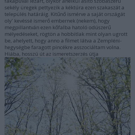
fakapuval lezárt, olykor anélkül ásító szobaszerű
sekély üregek pettyezik a kéktúra ezen szakaszát a
település határáig. Kitűnő ismérve a saját országát
oly' kevéssé ismerő embernek (nekem), hogy
megpillantván ezen kőfalba hatoló odúszerű
mélyedéseket, rögtön a hobbitlak mint olyan ugrott
be, ahelyett, hogy anno a filmet látva a Zempléni-
hegységbe faragott pincékre asszociáltam volna.
Hiába, hosszú út az ismeretszerzés útja