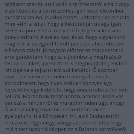
sejtésem szerint, ami talán a természettől elzárt vagy
elzárkózott és a természethez igen közel élő ember
tapasztalataiból is adódhatott. Láthatóan nem tudta
mire vélni a tényt, hogy a kéktúrát járjuk egy igen
szeles napon. Persze mélyebb fejtegetésekbe sem
bonyolódtunk. A szeles nap, és az, hogy vigyázzunk
magunkra, az együtt töltött pár perc alatt többször
elhagyta száját. Jómagam először és másodszor is
arra gondoltam, hogy ez a jóember a megfázástól
félt bennünket, igyekeztem is megnyugtatni, enyhén
ráncigálva a rajtam levő szélkabátot. Ő azonban
akár - hacsaknem minden bizonnyal - arra is
gondolhatott, hogy ilyen szélben könnyen úgy
fejbekólint egy kidőlő fa, hogy onnan többet fel nem
kelünk. Maradtunk tehát abban, amiben: kedélyes
pár szó a mindenről és maradt minden úgy, ahogy.
Ő valószínűleg továbbra sem értette, miért
gyaloglunk itt a környéken, mi, akik Budapestről
érkeztünk. Ugyanúgy, ahogy azt sem értette, hogy
miért tesz hasonló képpen az a Balaton környékéről