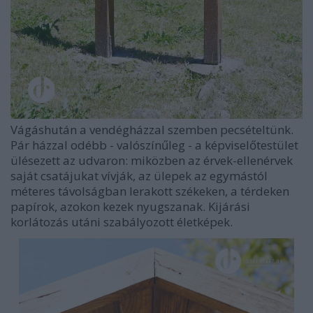
Vágáshután a vendégházzal szemben pecsételtünk.
Pár házzal odébb - valószínűleg - a képviselőtestület
ülésezett az udvaron: miközben az érvek-ellenérvek
saját csatájukat vívják, az ülepek az egymástól
méteres távolságban lerakott székeken, a térdeken
papírok, azokon kezek nyugszanak. Kijárási
korlátozás utáni szabályozott életképek.