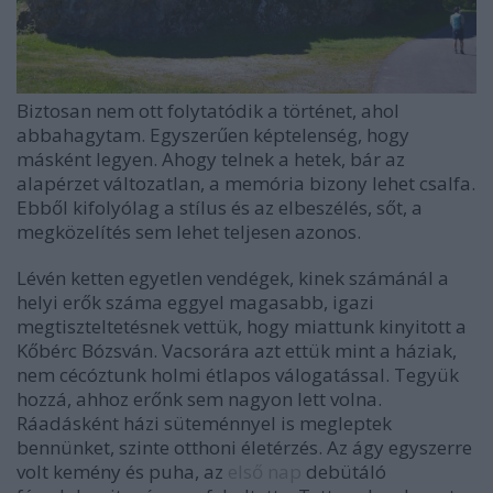
Biztosan nem ott folytatódik a történet, ahol
abbahagytam. Egyszerűen képtelenség, hogy
másként legyen. Ahogy telnek a hetek, bár az
alapérzet változatlan, a memória bizony lehet csalfa.
Ebből kifolyólag a stílus és az elbeszélés, sőt, a
megközelítés sem lehet teljesen azonos.
Lévén ketten egyetlen vendégek, kinek számánál a
helyi erők száma eggyel magasabb, igazi
megtiszteltetésnek vettük, hogy miattunk kinyitott a
Kőbérc Bózsván. Vacsorára azt ettük mint a háziak,
nem cécóztunk holmi étlapos válogatással. Tegyük
hozzá, ahhoz erőnk sem nagyon lett volna.
Ráadásként házi süteménnyel is megleptek
bennünket, szinte otthoni életérzés. Az ágy egyszerre
volt kemény és puha, az
első nap
debütáló