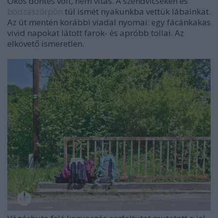
Okos döntés volt, nem vitás. A szendvicseken és
bodzaszörpön
túl ismét nyakunkba vettük lábainkat.
Az út mentén korábbi viadal nyomai: egy fácánkakas
vivid napokat látott farok- és apróbb tollai. Az
elkövető ismeretlen.