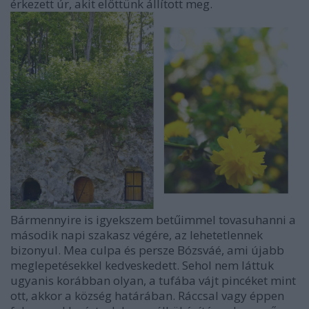
érkezett úr, akit előttünk állított meg.
Bármennyire is igyekszem betűimmel tovasuhanni a
második napi szakasz végére, az lehetetlennek
bizonyul. Mea culpa és persze Bózsváé, ami újabb
meglepetésekkel kedveskedett. Sehol nem láttuk
ugyanis korábban olyan, a tufába vájt pincéket mint
ott, akkor a község határában. Ráccsal vagy éppen