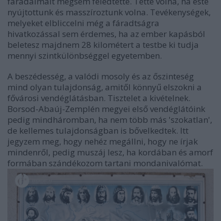
fáradalmait mégsem feledtette. Tette volna, ha este
nyújtottunk és masszíroztunk volna. Tevékenységek,
melyeket elbliccelni még a fáradtságra
hivatkozással sem érdemes, ha az ember kapásból
beletesz majdnem 28 kilométert a testbe ki tudja
mennyi szintkülönbséggel egyetemben.
A beszédesség, a valódi mosoly és az őszinteség
mind olyan tulajdonság, amitől könnyű elszokni a
fővárosi vendéglátásban. Tisztelet a kivételnek.
Borsod-Abaúj-Zemplén megyei első vendéglátóink
pedig mindháromban, ha nem több más 'szokatlan',
de kellemes tulajdonságban is bővelkedtek. Itt
jegyzem meg, hogy nehéz megállni, hogy ne írjak
mindenről, pedig muszáj lesz, ha kordában és amorf
formában szándékozom tartani mondanivalómat.