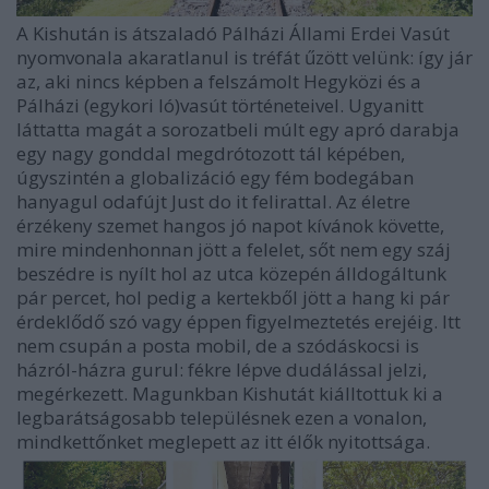
A Kishután is átszaladó Pálházi Állami Erdei Vasút
nyomvonala akaratlanul is tréfát űzött velünk: így jár
az, aki nincs képben a felszámolt Hegyközi és a
Pálházi (egykori ló)vasút történeteivel. Ugyanitt
láttatta magát a sorozatbeli múlt egy apró darabja
egy nagy gonddal megdrótozott tál képében,
úgyszintén a globalizáció egy fém bodegában
hanyagul odafújt Just do it felirattal. Az életre
érzékeny szemet hangos jó napot kívánok követte,
mire mindenhonnan jött a felelet, sőt nem egy száj
beszédre is nyílt hol az utca közepén álldogáltunk
pár percet, hol pedig a kertekből jött a hang ki pár
érdeklődő szó vagy éppen figyelmeztetés erejéig. Itt
nem csupán a posta mobil, de a szódáskocsi is
házról-házra gurul: fékre lépve dudálással jelzi,
megérkezett. Magunkban Kishutát kiálltottuk ki a
legbarátságosabb településnek ezen a vonalon,
mindkettőnket meglepett az itt élők nyitottsága.