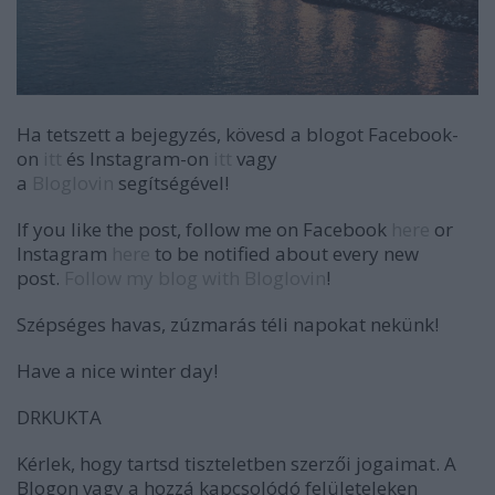
Ha tetszett a bejegyzés, kövesd a blogot Facebook-
on
itt
és Instagram-on
itt
vagy
a
Bloglovin
segítségével!
If you like the post, follow me on Facebook
here
or
Instagram
here
to be notified about every new
post.
Follow my blog with Bloglovin
!
Szépséges havas, zúzmarás téli napokat nekünk!
Have a nice winter day!
DRKUKTA
Kérlek, hogy tartsd tiszteletben szerzői jogaimat. A
Blogon vagy a hozzá kapcsolódó felületeleken