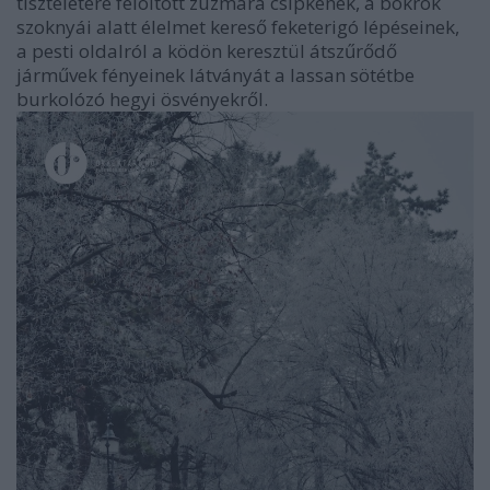
tiszteletére felöltött zúzmara csipkének, a bokrok
szoknyái alatt élelmet kereső feketerigó lépéseinek,
a pesti oldalról a ködön keresztül átszűrődő
járművek fényeinek látványát a lassan sötétbe
burkolózó hegyi ösvényekről.