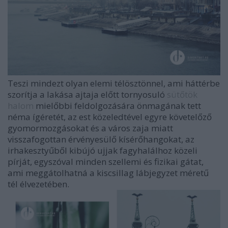
Teszi mindezt olyan elemi télösztönnel, ami háttérbe
szorítja a lakása ajtaja előtt tornyosuló
sütőtök
halom
mielőbbi feldolgozására önmagának tett
néma ígéretét, az est közeledtével egyre követelőző
gyomormozgásokat és a város zaja miatt
visszafogottan érvényesülő kísérőhangokat, az
irhakesztyűből kibújó ujjak fagyhalálhoz közeli
pírját, egyszóval minden szellemi és fizikai gátat,
ami meggátolhatná a kiscsillag lábjegyzet méretű
tél élvezetében.