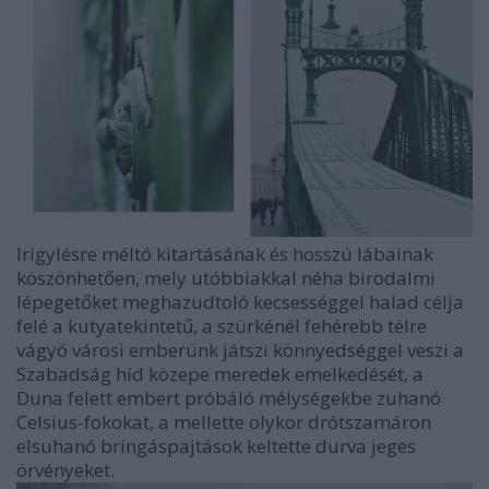
Irigylésre méltó kitartásának és hosszú lábainak
köszönhetően, mely utóbbiakkal néha birodalmi
lépegetőket meghazudtoló kecsességgel halad célja
felé a kutyatekintetű, a szürkénél fehérebb télre
vágyó városi emberünk játszi könnyedséggel veszi a
Szabadság híd közepe meredek emelkedését, a
Duna felett embert próbáló mélységekbe zuhanó
Celsius-fokokat, a mellette olykor drótszamáron
elsuhanó bringáspajtások keltette durva jeges
örvényeket.