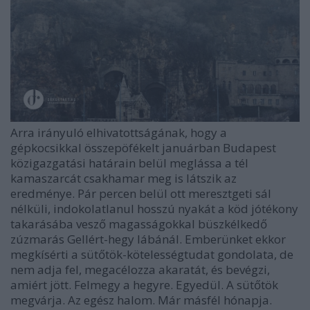
Arra irányuló elhivatottságának, hogy a
gépkocsikkal összepöfékelt januárban Budapest
közigazgatási határain belül meglássa a tél
kamaszarcát csakhamar meg is látszik az
eredménye. Pár percen belül ott meresztgeti sál
nélküli, indokolatlanul hosszú nyakát a köd jótékony
takarásába vesző magasságokkal büszkélkedő
zúzmarás Gellért-hegy lábánál. Emberünket ekkor
megkísérti a sütőtök-kötelességtudat gondolata, de
nem adja fel, megacélozza akaratát, és bevégzi,
amiért jött. Felmegy a hegyre. Egyedül. A sütőtök
megvárja. Az egész halom. Már másfél hónapja.