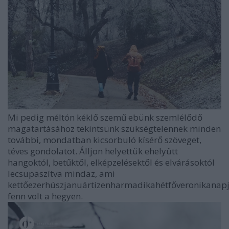
Mi pedig méltón kéklő szemű ebünk szemlélődő
magatartásához tekintsünk szükségtelennek minden
további, mondatban kicsorbuló kísérő szöveget,
téves gondolatot. Álljon helyettük ehelyütt
hangoktól, betűktől, elképzelésektől és elvárásoktól
lecsupaszítva mindaz, ami
kettőezerhúszjanuártizenharmadikahétfőveronikanap
fenn volt a hegyen.