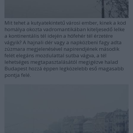
Mit tehet a kutyatekintetű városi ember, kinek a köd
homálya okozta vadromantikában kiteljesedő lelke
a kontinentális tél idején a hófehér tél érzetére
vágyik? A hajnali dér vagy a napközbeni fagy adta
zúzmara megjelenésével napirendjének második
felét elegáns mozdulattal sutba vágva, a tél
lehetséges megtapasztalásától megigézve halad
Budapest hozzá éppen legközelebb eső magasabb
pontja felé.