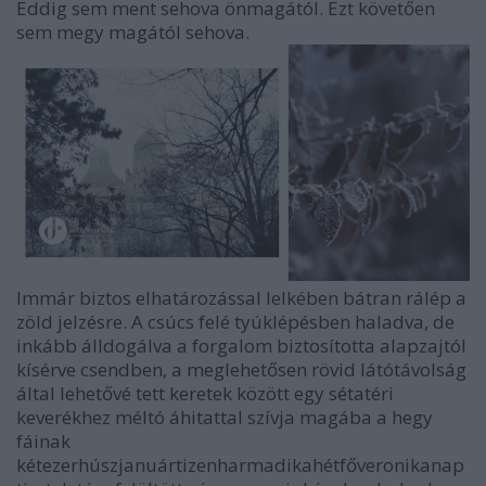
Eddig sem ment sehova önmagától. Ezt követően
sem megy magától sehova.
Immár biztos elhatározással lelkében bátran rálép a
zöld jelzésre. A csúcs felé tyúklépésben haladva, de
inkább álldogálva a forgalom biztosította alapzajtól
kísérve csendben, a meglehetősen rövid látótávolság
által lehetővé tett keretek között egy sétatéri
keverékhez méltó áhitattal szívja magába a hegy
fáinak
kétezerhúszjanuártizenharmadikahétfőveronikanap