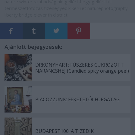
nature
winter
szabadság híd
gellért-hegy
gellért hill
természetfotózás
tizenegyedik kerület
naturephotography
liberty bridge
eleventh district
Ajánlott bejegyzések:
DRKONYHART: FŰSZERES CUKROZOTT
NARANCSHÉJ (Candied spicy orange peel)
PIACOZZUNK: FEKETETÓI FORGATAG
BUDAPEST100: A TIZEDIK