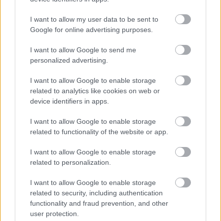
órákat a gyomorban és éveket a csípőn. Jó étvágyat
kívánok!
I want to allow my user data to be sent to
Google for online advertising purposes.
I want to allow Google to send me
personalized advertising.
I want to allow Google to enable storage
related to analytics like cookies on web or
device identifiers in apps.
I want to allow Google to enable storage
related to functionality of the website or app.
I want to allow Google to enable storage
related to personalization.
I want to allow Google to enable storage
Ha tetszett a bejegyzés, kövesd a blogot Facebook-
related to security, including authentication
on
itt
és Instagram-on
itt
vagy
functionality and fraud prevention, and other
a
Bloglovin
segítségével!
user protection.