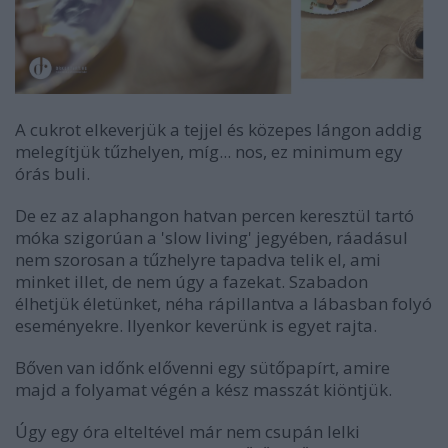
A cukrot elkeverjük a tejjel és közepes lángon addig
melegítjük tűzhelyen, míg... nos, ez minimum egy
órás buli.
De ez az alaphangon hatvan percen keresztül tartó
móka szigorúan a 'slow living' jegyében, ráadásul
nem szorosan a tűzhelyre tapadva telik el, ami
minket illet, de nem úgy a fazekat. Szabadon
élhetjük életünket, néha rápillantva a lábasban folyó
eseményekre. Ilyenkor keverünk is egyet rajta.
Bőven van időnk elővenni egy sütőpapírt, amire
majd a folyamat végén a kész masszát kiöntjük.
Úgy egy óra elteltével már nem csupán lelki