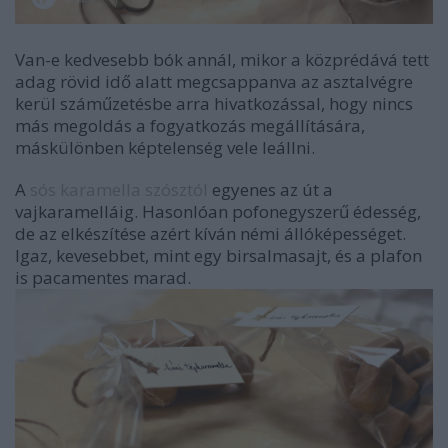
Van-e kedvesebb bók annál, mikor a közprédává tett
adag rövid idő alatt megcsappanva az asztalvégre
kerül száműzetésbe arra hivatkozással, hogy nincs
más megoldás a fogyatkozás megállítására,
máskülönben képtelenség vele leállni.
A
sós karamella szósztól
egyenes az út a
vajkaramelláig. Hasonlóan pofonegyszerű édesség,
de az elkészítése azért kíván némi állóképességet.
Igaz, kevesebbet, mint egy birsalmasajt, és a plafon
is pacamentes marad.