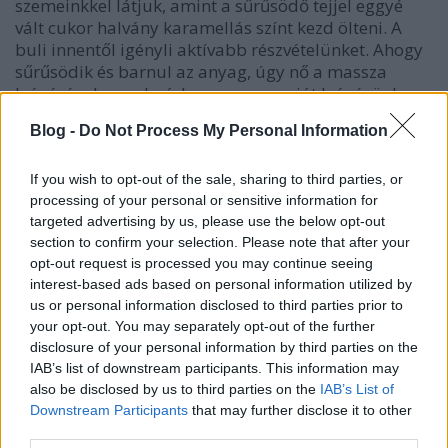
szemeinkkel látjuk, amint a sűrűsödő tejjel eggyé
vált cukor halvány karamellás színt kezd ölteni. A
buli innentől igényli aktívabb részvételünket. Ahogy
sűrűsödik és barnul az anyag, úgy nő a massza
leégésének, ezzel párhuzamosan saját leégésünk
veszélye, így ne legyünk restek magasabb
Blog -
Do Not Process My Personal Information
kevergetésszámra kapcsolni. Ha túlzottan
unatkoznánk míg a kezünk jár, nyugodtan tekerjük
fel a hangerőt és az ablakot becsukva kíméljük meg
If you wish to opt-out of the sale, sharing to third parties, or
processing of your personal or sensitive information for
a szomszédot attól, hogy a zenei repertoárunkból az
targeted advertising by us, please use the below opt-out
ezen szakaszra eső daltöredékeket saját
section to confirm your selection. Please note that after your
interpretációnkban végigszenvedje. Amikor a
opt-out request is processed you may continue seeing
karamellizálódás igazán beindul a kavarás
interest-based ads based on personal information utilized by
folyamatossá válik. A tejkaramella akkor érik meg a
us or personal information disclosed to third parties prior to
vaj hozzáadására, mikor kavarás közben már hosszú
your opt-out. You may separately opt-out of the further
másodpercekre látjuk a fazék alját, a keverék színe
disclosure of your personal information by third parties on the
pedig aranybarna (nevezzük ennek az ideális
IAB’s list of downstream participants. This information may
karamella színt, már amennyiben ilyen létezik).
also be disclosed by us to third parties on the
IAB’s List of
Ekkor zsupsz bele a vajat, azzal együtt homogén
Downstream Participants
that may further disclose it to other
masszává keverjük, a tűzről pedig levesszük.
third parties.
Színügyileg megjegyezném, hogy ha a szín