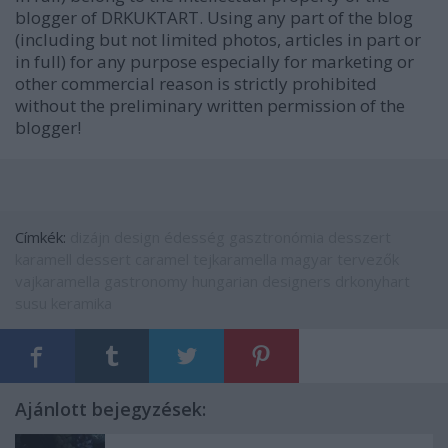
blogger of DRKUKTART. Using any part of the blog
(including but not limited photos, articles in part or
in full) for any purpose especially for marketing or
other commercial reason is strictly prohibited
without the preliminary written permission of the
blogger!
Címkék:
dizájn
design
édesség
gasztronómia
desszert
karamell
dessert
caramel
tejkaramella
magyar tervezők
vajkaramella
gastronomy
hungarian designers
drkonyhart
susu keramika
Ajánlott bejegyzések: