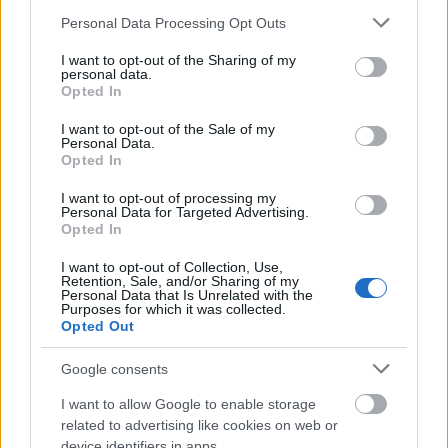
aranybarnánál világosabb, akkor a vajkaramella
Please note that this website/app uses one or more Google
Personal Data Processing Opt Outs
hosszabb idő alatt szilárdul meg a sütőpapíron, ha
services and may gather and store information including but
not limited to your visit or usage behaviour. You may click to
I want to opt-out of the Sharing of my
pedig aranybarnánál sötétebb, akkor extra rövid idő
personal data.
grant or deny consent to Google and its third-party tags to
alatt, így lelki békénk megőrzése érdekében ez
Opted In
use your data for below specified purposes in below Google
utóbbit mindenképpen kerüljük el.
consent section.
I want to opt-out of the Sale of my
Personal Data.
A masszát az előkészített sütőpapírra nagyjából 5-7
Opted In
miliméter magasságban téglalapalakban gyorsan
kiöntjük. Miután ideális szín esetén rövid idő alatt
I want to opt-out of processing my
Personal Data for Targeted Advertising.
szilárdul, járjon a kezünk, különben az eddigi meló
Opted In
kárba vész, a lábast pedig valószínűleg hosszú,
áztatással töltött napok után szabadíthatjuk ki a
I want to opt-out of Collection, Use,
karamella édes fogságából. A masszát hagyjuk a
Retention, Sale, and/or Sharing of my
Personal Data that Is Unrelated with the
sütőpapíron megszilárdulni, egy nap elteltével
Purposes for which it was collected.
vághatóvá válik.
Opted Out
Sajnos nagyon finom, így kénytelen vagyok a
Google consents
mondanivalómat azzal az örökérvényű és bizonyos
I want to allow Google to enable storage
keretek közt szabadon variálható mondattal zárni,
related to advertising like cookies on web or
miszerint a vajkaramella perceket tölt a szájban,
device identifiers in apps.