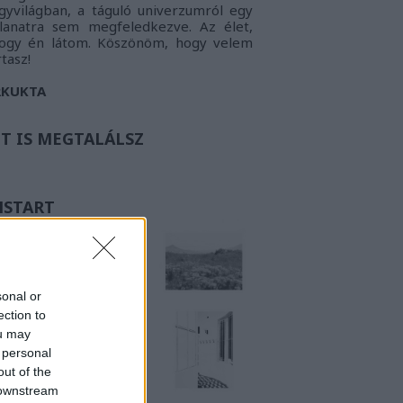
gyvilágban, a táguló univerzumról egy
llanatra sem megfeledkezve. Az élet,
ogy én látom.
Köszönöm, hogy velem
rtasz!
RKUKTA
TT IS MEGTALÁLSZ
NSTART
sonal or
ection to
ou may
 personal
out of the
 downstream