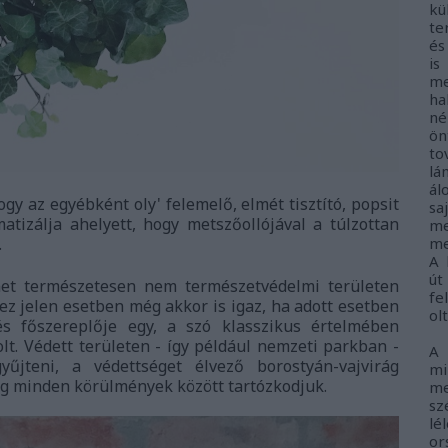
kü
te
és
i
me
ha
né
ö
to
lá
ál
y az egyébként oly' felemelő, elmét tisztító, popsit
sa
tizálja ahelyett, hogy metszőollójával a túlzottan
me
.
me
A 
út
énet természetesen nem természetvédelmi területen
fe
ez jelen esetben még akkor is igaz, ha adott esetben
ol
s főszereplője egy, a szó klasszikus értelmében
lt. Védett területen - így például nemzeti parkban -
A
űjteni, a védettséget élvező borostyán-vajvirág
m
ig minden körülmények között tartózkodjuk.
me
sz
lé
o