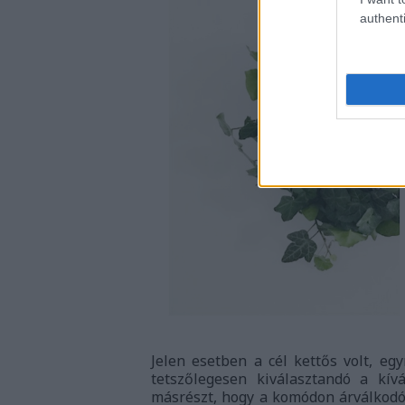
authenti
Jelen esetben a cél kettős volt, egy
tetszőlegesen kiválasztandó a kív
másrészt, hogy a komódon árválkodó e