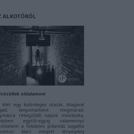
Z ALKOTÓRÓL
vözöllek oldalamon!
 élet egy különleges utazás. Magával
agad, lenyomatként megmarad.
ymásra rétegződő napok mintázata,
elyben egytől-egyig valamennyi
kotóelem a felületes pillantás sugallta
onoton álarc mögött lényegileg