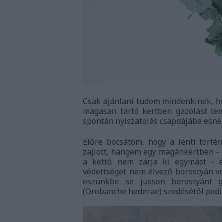
Csak ajánlani tudom mindenkinek, hog
magasan tartó kertben gazolást tema
spontán nyiszatolás csapdájába esne
Előre bocsátom, hogy a lenti tört
zajlott, hangem egy magánkertben - 
a kettő nem zárja ki egymást - é
védettséget nem élvező borostyán vo
eszünkbe se jusson borostyánt gy
(Orobanche hederae) szedésétől ped