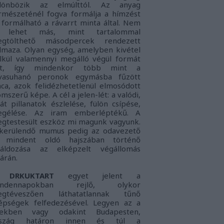
lönbözik az elmúlttól. Az anyag
rmészeténél fogva formálja a hímzést
 formálható a rávarrt minta által. Nem
s lehet más, mint tartalommal
gtölthető másodpercek rendezett
lmaza. Olyan egység, amelyben kivétel
lkül valamennyi megálló végül formát
nt, így mindenkor több mint a
vasuhanó peronok egymásba fűzött
nca, azok felidézhetetlenül elmosódott
omszerű képe. A cél a jelen-lét: a
valódi,
ját pillanatok észlelése, fülön csípése,
gélése. Az iram emberléptékű. A
gtestesült eszköz mi magunk vagyunk.
kerülendő mumus pedig az
odavezető
 mindent oldó hajszában történő
láldozása az elképzelt végállomás
tárán.
DRKUKTART
egyet jelent a
indennapokban rejlő, olykor
gtéveszően láthatatlannak tűnő
épségek felfedezésével. Legyen az a
lekben vagy odakint Budapesten,
rszág határon innen és túl a