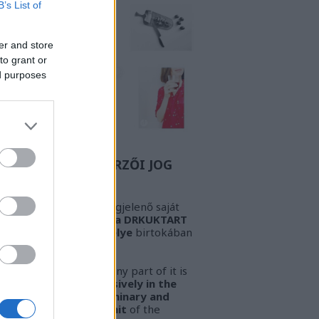
B’s List of
er and store
to grant or
ed purposes
Z A BIZONYOS SZERZŐI JOG
GYELEM! Az oldalon megjelenő saját
öveg és kép
kizárólag a DRKUKTART
őzetes írásbeli engedélye
birtokában
sználható fel.
ARNING!
This work or any part of it is
lowed to be used
exclusively in the
ssession of the preliminary and
pressed written permit
of the