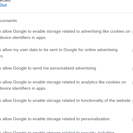
bl
 helyett inkább a spontán rendezőtött 'angol
Out
l, s mint ilyen tudatos kreatív tevékenység bizony
szökkenését eredményezte.
E
consents
s.
o allow Google to enable storage related to advertising like cookies on
evice identifiers in apps.
tosan közelítsük meg a téglahalmon terjeszkedő,
erepet felmérve észleljük, hogy a fűkaszával történt
o allow my user data to be sent to Google for online advertising
mtelenül terjeszkedőre fogta. Hagyjuk felszínre törni
s.
őollónkat készenlétben tartva csapjunk le a földön
anul a kert közepe felé kúszó indákra akként, hogy
to allow Google to send me personalized advertising.
 formát adjunk, véletlenül sem tévesztve szem elől
ezdünk majd ezután.
o allow Google to enable storage related to analytics like cookies on
evice identifiers in apps.
o allow Google to enable storage related to functionality of the website
o allow Google to enable storage related to personalization.
o allow Google to enable storage related to security, including