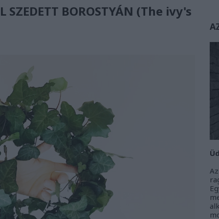
L SZEDETT BOROSTYÁN (The ivy's
A
Üd
Az
r
Eg
m
al
m