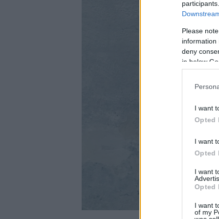
participants
Downstream 
Please note
information 
deny consent
in below Go
Persona
I want t
Opted 
I want t
Opted 
I want 
Advertis
Opted 
I want t
of my P
was col