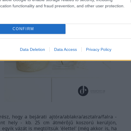
cation functionality and fraud prevention, and other user protection.
CONFIRM
S
Data Deletion
Data Access
Privacy Policy
rész, hogy a bejárati ajtóra/ablakra/asztalra/falra -
ánt hely - kb. 25 cm átmérőjű koszorú kerüljön,
gyik vázát is megtöltsük 'élettel' (még akkor is, ha