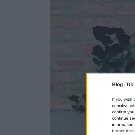
Blog -
Do 
If you wish 
sensitive in
confirm you
continue se
information 
further disc