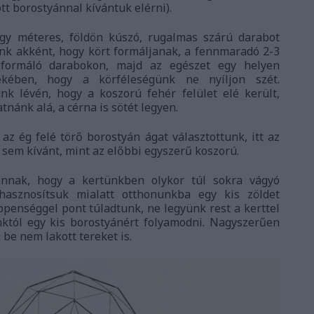
t borostyánnal kívántuk elérni).
gy méteres, földön kúszó, rugalmas szárú darabot
nk akként, hogy kört formáljanak, a fennmaradó 2-3
 formáló darabokon, majd az egészet egy helyen
ekében, hogy a körféleségünk ne nyíljon szét.
nk lévén, hogy a koszorú fehér felület elé került,
atnánk alá, a cérna is sötét legyen.
az ég felé törő borostyán ágat választottunk, itt az
sem kívánt, mint az előbbi egyszerű koszorú.
nnak, hogy a kertünkben olykor túl sokra vágyó
ahasznosítsuk mialatt otthonunkba egy kis zöldet
enséggel pont túladtunk, ne legyünk rest a kerttel
nktól egy kis borostyánért folyamodni. Nagyszerűen
 be nem lakott tereket is.