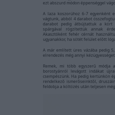
ezt abszurd módon éppenséggel vágot
A laza koszorúhoz 6-7 egyenként e
vágtunk, abból 4 darabot összefogtu
darabot pedig átbújtattuk a kört
spárgával rögzítettük annak érd
Akasztóként fehér cérnát használtu
ugyanakkor, ha sötét felület előtt lóg
A már említett üres vázába pedig 5, 
elrendezés még annyi kézügyességet 
Remek, mi több egyszerű módja a
borostyánról levágott indákat újr
csempészünk. Ha pedig kertünkön épp
rendelkező ismerőseinktől, druszái
feldobja a költözés után teljesen még