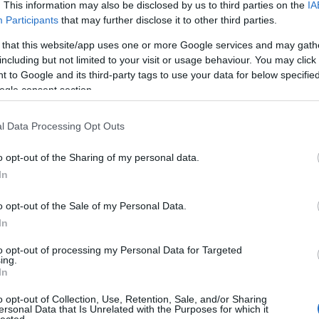
. This information may also be disclosed by us to third parties on the
IA
Participants
that may further disclose it to other third parties.
 that this website/app uses one or more Google services and may gath
including but not limited to your visit or usage behaviour. You may click 
 to Google and its third-party tags to use your data for below specifi
ogle consent section.
l Data Processing Opt Outs
o opt-out of the Sharing of my personal data.
A
In
FI
o opt-out of the Sale of my Personal Data.
sz
In
el
ha
to opt-out of processing my Personal Data for Targeted
ing.
W
In
al
po
o opt-out of Collection, Use, Retention, Sale, and/or Sharing
ex
ersonal Data that Is Unrelated with the Purposes for which it
lected.