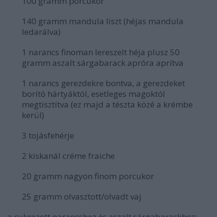
100 gramm porcukor
140 gramm mandula liszt (héjas mandula
ledarálva)
1 narancs finoman lereszelt héja plusz 50
gramm aszalt sárgabarack apróra aprítva
1 narancs gerezdekre bontva, a gerezdeket
borító hártyáktól, esetleges magoktól
megtisztítva (ez majd a tészta közé a krémbe
kerül)
3 tojásfehérje
2 kiskanál créme fraiche
20 gramm nagyon finom porcukor
25 gramm olvasztott/olvadt vaj
a cukrozott narancshoz és aszalt sárgabarackhoz: