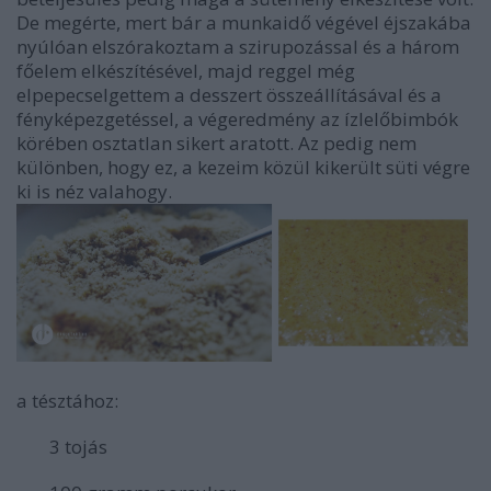
De megérte, mert bár a munkaidő végével éjszakába
nyúlóan elszórakoztam a szirupozással és a három
főelem elkészítésével, majd reggel még
elpepecselgettem a desszert összeállításával és a
fényképezgetéssel, a végeredmény az ízlelőbimbók
körében osztatlan sikert aratott. Az pedig nem
különben, hogy ez, a kezeim közül kikerült süti végre
ki is néz valahogy.
a tésztához:
3 tojás