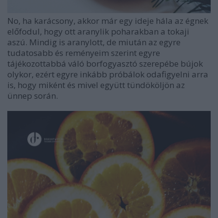
No, ha karácsony, akkor már egy ideje hála az égnek
előfodul, hogy ott aranylik poharakban a tokaji
aszú. Mindig is aranylott, de miután az egyre
tudatosabb és reményeim szerint egyre
tájékozottabbá váló borfogyasztó szerepébe bújok
olykor, ezért egyre inkább próbálok odafigyelni arra
is, hogy miként és mivel együtt tündököljön az
ünnep során.