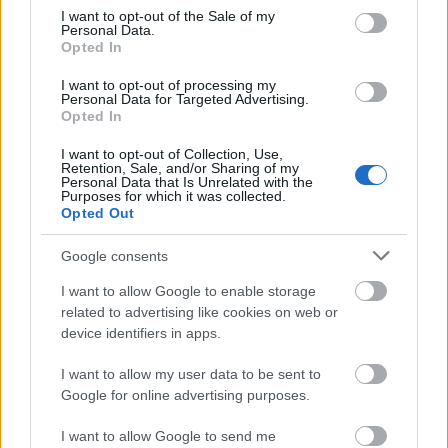
elterített gyümölcsökre öntjük majd lassú tűzön (2-
consent section.
I want to opt-out of the Sale of my
3-as fokozaton) 40-50 percig főzzük addig, hogy a
Personal Data.
Opted In
gyümölcsök áttetszővé, tükrössé váljanak. Ha az
állaga már jó, akkor a szirupban kihűtjük a
I want to opt-out of processing my
gyümölcsöket.
Personal Data for Targeted Advertising.
Opted In
I want to opt-out of Collection, Use,
Retention, Sale, and/or Sharing of my
Personal Data that Is Unrelated with the
Purposes for which it was collected.
Opted Out
Google consents
I want to allow Google to enable storage
related to advertising like cookies on web or
device identifiers in apps.
I want to allow my user data to be sent to
Google for online advertising purposes.
I want to allow Google to send me