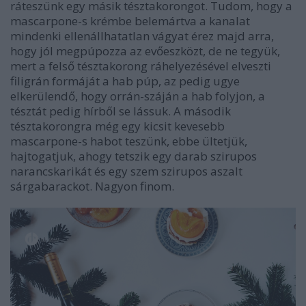
ráteszünk egy másik tésztakorongot. Tudom, hogy a
mascarpone-s krémbe belemártva a kanalat
mindenki ellenállhatatlan vágyat érez majd arra,
hogy jól megpúpozza az evőeszközt, de ne tegyük,
mert a felső tésztakorong ráhelyezésével elveszti
filigrán formáját a hab púp, az pedig ugye
elkerülendő, hogy orrán-száján a hab folyjon, a
tésztát pedig hírből se lássuk. A második
tésztakorongra még egy kicsit kevesebb
mascarpone-s habot teszünk, ebbe ültetjük,
hajtogatjuk, ahogy tetszik egy darab szirupos
narancskarikát és egy szem szirupos aszalt
sárgabarackot. Nagyon finom.