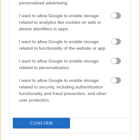
personalized advertising.
I want to allow Google to enable storage
Előmelegítjük a sütőt 200 Celsius-fokra és
related to analytics like cookies on web or
kibélelünk egy 24x32 cm nagyságú tepsit
device identifiers in apps.
sütőpapírral. Fontos, hogy valóban ekkora legyen a
tepsi, ugyanis később, a tészta szaggatásánál így fér
I want to allow Google to enable storage
ki majd a 12 darab, 8 cm átmérőjű tésztakorong.
related to functionality of the website or app.
A tésztához géppel felverünk (kb. 6 percig) 3 egész
I want to allow Google to enable storage
tojást 100 gramm porcukorral, majd hozzáadjuk
related to personalization.
héjastul ledarált mandulát, a lereszelt narancshéjat,
az apróra darabolt aszalt sárgabarackot, az olvadt
I want to allow Google to enable storage
vajat és alaposan összekeverjük őket. A 3 tojás
related to security, including authentication
fehérjét két kis kanál créme fraiche keverékével,
functionality and fraud prevention, and other
plusz a 20 gramm porcukorral felverjük egészen
user protection.
addig, amíg krémes és fényes nem lesz. A fehérjehab
egyharmadát óvatosan a mandulás keverékbe
keverjük akként, hogy elvegyüljön, de ne törjük túl a
CONFIRM
fehérjehabot. Ezt követően a fehérjehab maradék
részét is hozzákeverjük óvatosan a masszához. Az