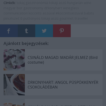
Címkék:
tokaj
gasztronómia
tokaji aszú
hungarian wine
magyar bor
gastronomy
drkonyhart
wineglass
communication
koccints aszúval
#koccintsaszuval
babits
pincészet
6 puttonyos tokaji aszú
gourmet traveller
Ajánlott bejegyzések:
CSINÁLD MAGAD: MADÁR JELMEZ (Bird
costume)
DRKONYHART: ANGOL PÜSPÖKKENYÉR
CSOKOLÁDÉBAN