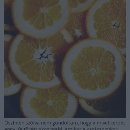
Őszintén szólva nem gondoltam, hogy a mivel kérdés
ennyi fejtörést okoz majd, amikor a karácsonykor