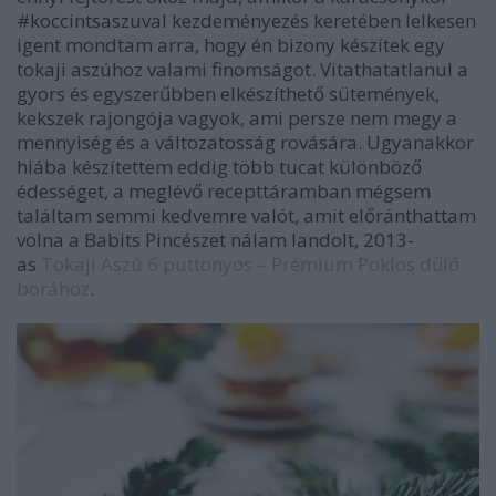
#koccintsaszuval kezdeményezés keretében lelkesen
igent mondtam arra, hogy én bizony készítek egy
tokaji aszúhoz valami finomságot. Vitathatatlanul a
gyors és egyszerűbben elkészíthető sütemények,
kekszek rajongója vagyok, ami persze nem megy a
mennyiség és a változatosság rovására. Ugyanakkor
hiába készítettem eddig több tucat különböző
édességet, a meglévő recepttáramban mégsem
találtam semmi kedvemre valót, amit előránthattam
volna a Babits Pincészet nálam landolt, 2013-
as
Tokaji Aszú 6 puttonyos – Prémium Poklos dűlő
borához
.