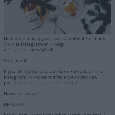
Ha tetszett a bejegyzés, kövesd a blogot Facebook-
on
itt
és Instagram-on
itt
vagy
a
Bloglovin
segítségével!
Szép napot!
If you like the post, follow me on Facebook
here
or
Instagram
here
to be notified about every new
post.
Follow my blog with Bloglovin
!
Have a nice day!
DRKUKTA
Kérlek, hogy tartsd tiszteletben szerzői jogaimat. A