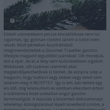
Ebbéli szenvedésem persze kívülállóknak nem túl
izgalmas, így gyorsan rövidre zárom a sztori ezen
részét. Múlt pénteken Ausztráliából
megörvendeztettek a Gourmet Traveller gasztro-
lifestyle magazin legutóbbi számával. Ott mondjuk,
dúl a nyár, de ez a tény nem különösebben izgatott.
Mókásnak, sőt szakmai szemmel akár
megkérdőjelezhetőnek is tűnhet, de annyira szép a
magazin, hogy tudtam vagy ebben vagy sehol sem
találom meg A RECEPTET. Így is lett, bár kellett egy
kis idő, míg lelassultam és valóban elkezdem érteni
a számomra kissé szokatlan angol gasztro
terminológiát. A lassulás a kiszemelt áldozatrecept
leheletnyi átdolgozásával lépett következő szintre, a
beteljesülés pedig maga a sütemény elkészítése volt.