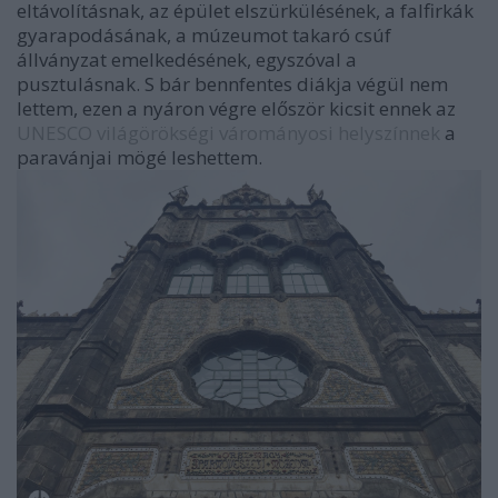
eltávolításnak, az épület elszürkülésének, a falfirkák
gyarapodásának, a múzeumot takaró csúf
állványzat emelkedésének, egyszóval a
pusztulásnak. S bár bennfentes diákja végül nem
lettem, ezen a nyáron végre először kicsit ennek az
UNESCO világörökségi várományosi helyszínnek
a
paravánjai mögé leshettem.