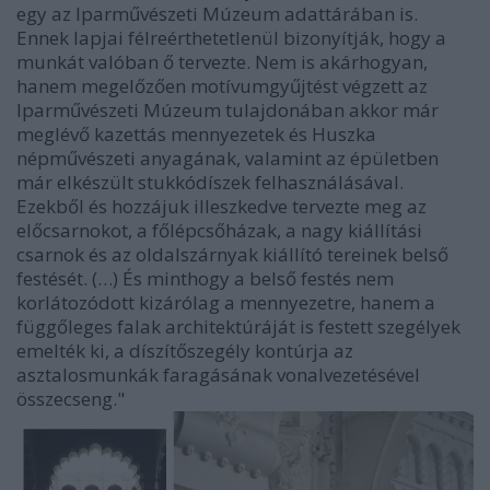
egy az Iparművészeti Múzeum adattárában is.
Ennek lapjai félreérthetetlenül bizonyítják, hogy a
munkát valóban ő tervezte. Nem is akárhogyan,
hanem megelőzően motívumgyűjtést végzett az
Iparművészeti Múzeum tulajdonában akkor már
meglévő kazettás mennyezetek és Huszka
népművészeti anyagának, valamint az épületben
már elkészült stukkódíszek felhasználásával.
Ezekből és hozzájuk illeszkedve tervezte meg az
előcsarnokot, a főlépcsőházak, a nagy kiállítási
csarnok és az oldalszárnyak kiállító tereinek belső
festését. (…) És minthogy a belső festés nem
korlátozódott kizárólag a mennyezetre, hanem a
függőleges falak architektúráját is festett szegélyek
emelték ki, a díszítőszegély kontúrja az
asztalosmunkák faragásának vonalvezetésével
összecseng."