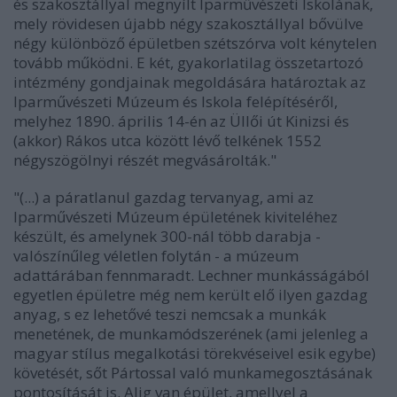
és szakosztállyal megnyílt Iparművészeti Iskolának,
mely rövidesen újabb négy szakosztállyal bővülve
négy különböző épületben szétszórva volt kénytelen
tovább működni. E két, gyakorlatilag összetartozó
intézmény gondjainak megoldására határoztak az
Iparművészeti Múzeum és Iskola felépítéséről,
melyhez 1890. április 14-én az Üllői út Kinizsi és
(akkor) Rákos utca között lévő telkének 1552
négyszögölnyi részét megvásá­rolták."
"(...) a páratlanul gazdag tervanyag, ami az
Iparművészeti Múzeum épületének kiviteléhez
készült, és amelynek 300-nál több darabja -
valószínűleg véletlen folytán - a múzeum
adattárában fennmaradt. Lechner munkásságából
egyetlen épületre még nem került elő ilyen gazdag
anyag, s ez lehetővé teszi nemcsak a munkák
menetének, de munkamódszerének (ami jelenleg a
magyar stílus megalkotási törekvéseivel esik egybe)
követését, sőt Pártossal való munkamegosztásának
pontosítását is. Alig van épület, amellyel a