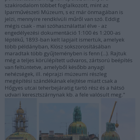
szakirodalom többet foglalkozott, mint az
Iparművészeti Múzeum, s ez már önmagában is
jelzi, mennyire rendkívüli műről van szó. Eddig
mégis csak - mai szóhasználattal élve - az
engedélyezési dokumentáció 1:100 és 1:200-as
léptékű, 1893-ban kelt lapjait ismertük, amelyek
több példányban, Klösz sokszorosításá­ban
maradtak több gyűjteményben is fenn (...). Rajtuk
még a teljes körülépített udvaros, zártsorú beépítés
van feltüntetve, amelyből később anyagi
nehézségek, ill. néprajzi múzeumi részleg
megépítési szándékának elejtése miatt csak a
Hőgyes utcai teherbejáratig tartó rész és a hátsó
udvari keresztszárnynak kb. a fele valósult meg."