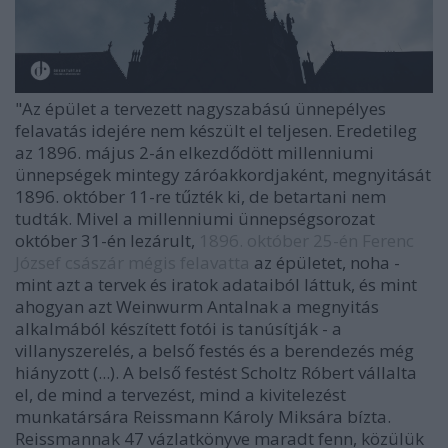
"Az épület a tervezett nagyszabású ünnepélyes
felavatás idejére nem készült el teljesen. Eredetileg
az 1896. május 2-án elkezdődött millenniumi
ünnepségek mintegy záróakkordjaként, megnyitását
1896. október 11-re tűzték ki, de betartani nem
tudták. Mivel a millenniumi ünnepségsorozat
október 31-én lezárult,
1896. október 25-én Ferenc
József császár mégis felavatta
az épületet, noha -
mint azt a tervek és iratok adataiból láttuk, és mint
ahogyan azt Weinwurm Antalnak a megnyitás
alkalmából készített fotói is tanúsítják - a
villanyszerelés, a belső festés és a berendezés még
hiányzott (...). A belső festést Scholtz Róbert vállalta
el, de mind a tervezést, mind a kivitelezést
munkatársára Reissmann Károly Miksára bízta.
Reissmannak 47 vázlatkönyve maradt fenn, közülük