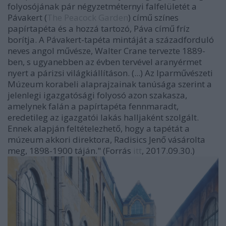
folyosójának pár négyzetméternyi falfelületét a
Pávakert (
The Peacock Garden
) című színes
papírtapéta és a hozzá tartozó,
Páva
című fríz
borítja. A
Pávakert
-tapéta mintáját a századforduló
neves angol művésze, Walter Crane tervezte 1889-
ben, s ugyanebben az évben tervével aranyérmet
nyert a párizsi világkiállításon. (...)
Az Iparművészeti
Múzeum korabeli alaprajzainak tanúsága szerint a
jelenlegi igazgatósági folyosó azon szakasza,
amelynek falán a papírtapéta fennmaradt,
eredetileg az igazgatói lakás halljaként szolgált.
Ennek alapján feltételezhető, hogy a tapétát a
múzeum akkori direktora, Radisics Jenő vásárolta
meg, 1898-1900 táján." (Forrás
itt
, 2017.09.30.)