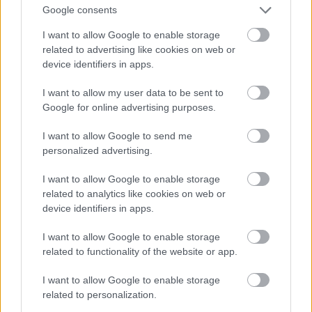
Google consents
"1957-1962 között nagyobb lélegzetű helyreállítás
I want to allow Google to enable storage
folyt Kismarty-Lechner Lóránd vezetése alatt, de
related to advertising like cookies on web or
fenti munkák továbbra is elvégezetlenül maradtak.
device identifiers in apps.
Közben egyre szaporodtak az udvari
homlokzatokhoz toldott sufnik, raktárak, s a
I want to allow my user data to be sent to
szükségletek változása a belső tereket sem hagyta
Google for online advertising purposes.
érintetlenül. A fűtési rendszer korszerűsítései, az
adattár és a metró építése, az egyes kiállító terek és
I want to allow Google to send me
personalized advertising.
az előcsarnok belsőépítészeti átalakítása, de az
apróbb funkcionális változások is egyre több
I want to allow Google to enable storage
nyomot hagytak az épületen."
related to analytics like cookies on web or
device identifiers in apps.
I want to allow Google to enable storage
related to functionality of the website or app.
I want to allow Google to enable storage
related to personalization.