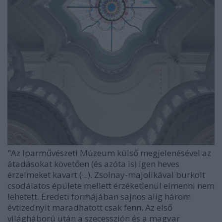
"Az Iparművészeti Múzeum külső megjelenésével az
átadásokat követően (és azóta is) igen heves
érzelmeket kavart (...). Zsolnay-majolikával burkolt
csodálatos épülete mellett érzéketlenül elmenni nem
lehetett. Eredeti formájában sajnos alig három
évtizednyit maradhatott csak fenn. Az első
világháború után a szecesszión és a magyar