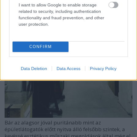
I want to allow Google to enable storage
related to security, including authentication
functionality and fraud prevention, and other
user protection.
CONFIRM
Data Deletion
Data Access
Privacy Policy
Bár az alagsor jóval puritánabb mint az
épületlátogatók előtt nyitva álló felsőbb szintek, a
kevéssé esztétikus műszaki megoldások által még el