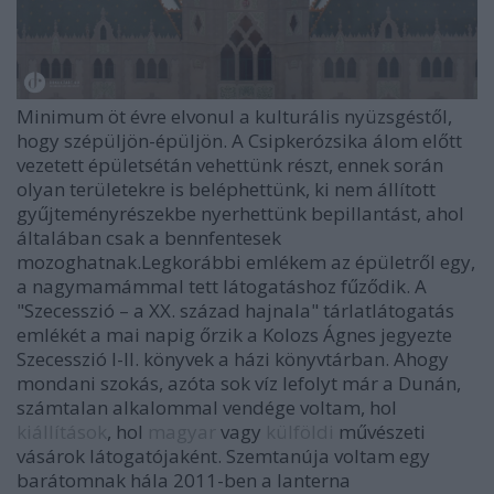
Minimum öt évre elvonul a kulturális nyüzsgéstől,
hogy szépüljön-épüljön. A Csipkerózsika álom előtt
vezetett épületsétán vehettünk részt, ennek során
olyan területekre is beléphettünk, ki nem állított
gyűjteményrészekbe nyerhettünk bepillantást, ahol
általában csak a bennfentesek
mozoghatnak.
Legkorábbi emlékem az épületről egy,
a nagymamámmal tett látogatáshoz fűződik. A
"Szecesszió – a XX. század hajnala" tárlatlátogatás
emlékét a mai napig őrzik a Kolozs Ágnes jegyezte
Szecesszió I-II. könyvek a házi könyvtárban. Ahogy
mondani szokás, azóta sok víz lefolyt már a Dunán,
számtalan alkalommal vendége voltam, hol
kiállítások
, hol
magyar
vagy
külföldi
művészeti
vásárok látogatójaként. Szemtanúja voltam egy
barátomnak hála 2011-ben a lanterna