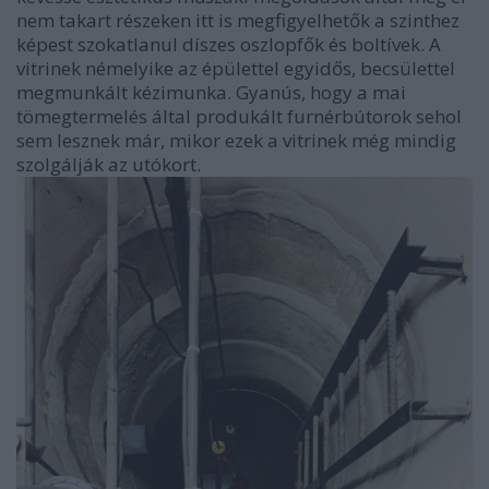
nem takart részeken itt is megfigyelhetők a szinthez
képest szokatlanul díszes oszlopfők és boltívek. A
vitrinek némelyike az épülettel egyidős, becsülettel
megmunkált kézimunka. Gyanús, hogy a mai
tömegtermelés által produkált furnérbútorok sehol
sem lesznek már, mikor ezek a vitrinek még mindig
szolgálják az utókort.