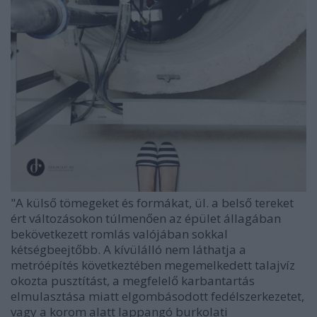
"A külső tömegeket és formákat, ül. a belső tereket
ért változásokon túlmenően az épület állagában
bekövetkezett romlás valójában sokkal
kétségbeejtőbb. A kívülálló nem láthatja a
metróépítés következtében megemelkedett talajvíz
okozta pusztítást, a megfelelő karbantartás
elmulasztása miatt elgombásodott fedélszerkezetet,
vagy a korom alatt lappangó burkolati