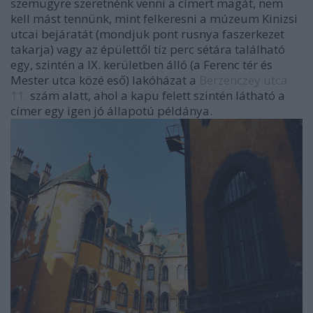
szemügyre szeretnénk venni a címert magát, nem
kell mást tennünk, mint felkeresni a múzeum Kinizsi
utcai bejáratát (mondjuk pont rusnya faszerkezet
takarja) vagy az épülettől tíz perc sétára található
egy, szintén a IX. kerületben álló (a Ferenc tér és
Mester utca közé eső) lakóházat a
Berzenczey utca
11.
szám alatt, ahol a kapu felett szintén látható a
címer egy igen jó állapotú példánya.