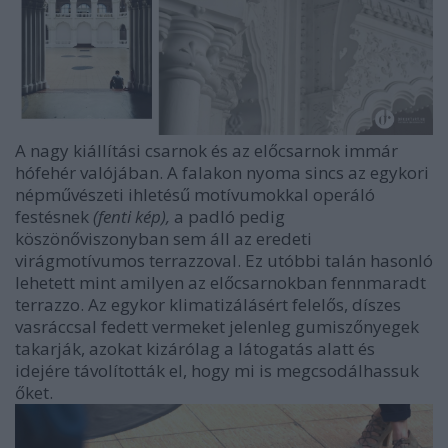
A nagy kiállítási csarnok és az előcsarnok immár
hófehér valójában. A falakon nyoma sincs az egykori
népművészeti ihletésű motívumokkal operáló
festésnek
(fenti kép),
a padló pedig
köszönőviszonyban sem áll az eredeti
virágmotívumos terrazzoval. Ez utóbbi talán hasonló
lehetett mint amilyen az előcsarnokban fennmaradt
terrazzo. Az egykor klimatizálásért felelős, díszes
vasráccsal fedett vermeket jelenleg gumiszőnyegek
takarják, azokat kizárólag a látogatás alatt és
idejére távolították el, hogy mi is megcsodálhassuk
őket.