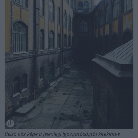
Belső köz képe a jelenlegi igazgatóságtól kitekintve