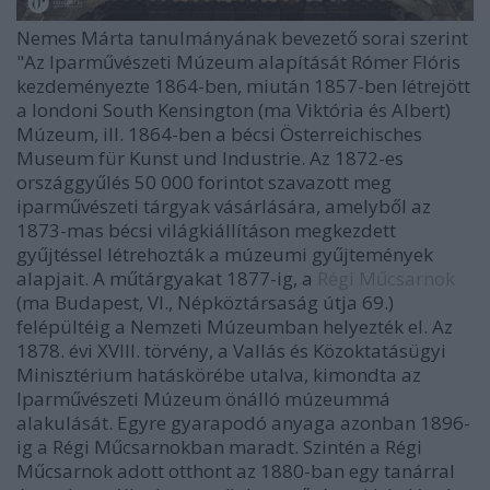
Nemes Márta tanulmányának bevezető sorai szerint
"Az Iparművészeti Múzeum alapítását Rómer Flóris
kezdeményezte 1864-ben, miután 1857-ben létrejött
a londoni South Kensington (ma Viktória és Albert)
Múzeum, ill. 1864-ben a bécsi Österreichisches
Museum für Kunst und Industrie. Az 1872-es
országgyűlés 50 000 forintot szavazott meg
iparművészeti tárgyak vásárlására, amelyből az
1873-mas bécsi világkiállításon megkezdett
gyűjtéssel létrehozták a múzeumi gyűjtemények
alapjait. A műtárgyakat 1877-ig, a
Régi Műcsarnok
(ma Budapest, VI., Népköztársaság útja 69.)
felépültéig a Nemzeti Múzeumban helyezték el. Az
1878. évi XVIII. törvény, a Vallás és Közoktatásügyi
Minisztérium hatáskörébe utalva, kimondta az
Iparművészeti Múzeum önálló múzeummá
alakulását. Egyre gyarapodó anyaga azonban 1896-
ig a Régi Műcsarnokban maradt. Szintén a Régi
Műcsarnok adott otthont az 1880-ban egy tanárral