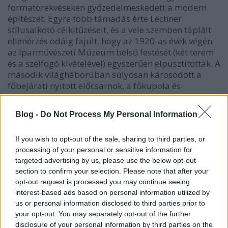
formatörekvéseken győzedelmeskedett a modern
építészet. Egyre több támadás érte Lechner
stílusalkotó célkitűzéseit, és a vele szemben táplált
ellenérzés odáig fajult, hogy az 1920-as évek végén
az Iparművészeti Múzeum belső festését (két terem
és a szélfogó kivételével) egyszerűen elpusztították. A
második világháborúban súlyosan károsodott a
főbejárati nyitott előcsarnok, a főkupola és
pártázata. Elpusztult a
nagy kiállítási csarnok
üvegteteje
és a Hőgyes utca felöli sarokkupola.1949-
Blog -
Do Not Process My Personal Information
re a nagycsarnokot ugyan helyreállították, de nem
az eredeti színes üveg-ornamentikával, és
If you wish to opt-out of the sale, sharing to third parties, or
padlóburkolata sem lett a
régi virágmustrás terazzó
.
processing of your personal or sensitive information for
Fehéren maradtak a falak és csupaszon a második
targeted advertising by us, please use the below opt-out
emeleti
kupolaterem
."
section to confirm your selection. Please note that after your
opt-out request is processed you may continue seeing
interest-based ads based on personal information utilized by
us or personal information disclosed to third parties prior to
your opt-out. You may separately opt-out of the further
disclosure of your personal information by third parties on the