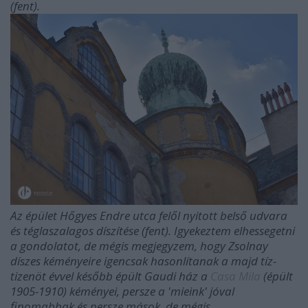
(fent).
Az épület Hőgyes Endre utca felől nyitott belső udvara
és téglaszalagos díszítése (fent). Igyekeztem elhessegetni
a gondolatot, de mégis megjegyzem, hogy Zsolnay
díszes kéményeire igencsak hasonlítanak a majd tíz-
tizenöt évvel később épült Gaudi ház a
Casa Mila
(épült
1905-1910) kéményei, persze a 'mieink' jóval
finomabbak és persze mások, de mégis.