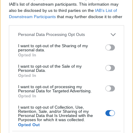
IAB’s list of downstream participants. This information may
also be disclosed by us to third parties on the
IAB’s List of
Downstream Participants
that may further disclose it to other
third parties.
Please note that this website/app uses one or more Google
Personal Data Processing Opt Outs
services and may gather and store information including but
not limited to your visit or usage behaviour. You may click to
I want to opt-out of the Sharing of my
personal data.
grant or deny consent to Google and its third-party tags to
Opted In
use your data for below specified purposes in below Google
consent section.
I want to opt-out of the Sale of my
Personal Data.
Opted In
I want to opt-out of processing my
Personal Data for Targeted Advertising.
Opted In
I want to opt-out of Collection, Use,
Retention, Sale, and/or Sharing of my
Personal Data that Is Unrelated with the
Purposes for which it was collected.
Opted Out