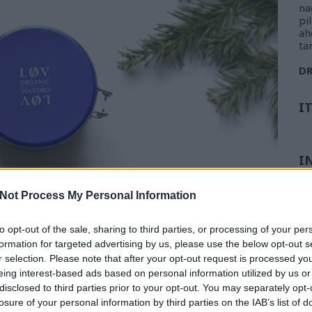
na
pi
ah
ta
D
I
I
Not Process My Personal Information
to opt-out of the sale, sharing to third parties, or processing of your per
formation for targeted advertising by us, please use the below opt-out s
nya, búzavirág hozzáadásával készült fehér teát
r selection. Please note that after your opt-out request is processed y
ékelték meg. A száraz keverékben látványra az
eing interest-based ads based on personal information utilized by us or
a búzavirág lilás-kékes szirmai meghatározóak,
disclosed to third parties prior to your opt-out. You may separately opt-
lt gyümölcsös, vegetális összetevők dominálnak, a
losure of your personal information by third parties on the IAB’s list of
jelen a dobozból felcsapó pompás illatban.