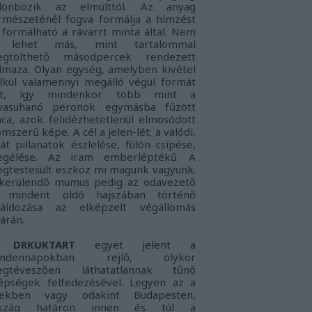
lönbözik az elmúlttól. Az anyag
rmészeténél fogva formálja a hímzést
 formálható a rávarrt minta által. Nem
s lehet más, mint tartalommal
gtölthető másodpercek rendezett
lmaza. Olyan egység, amelyben kivétel
lkül valamennyi megálló végül formát
nt, így mindenkor több mint a
vasuhanó peronok egymásba fűzött
nca, azok felidézhetetlenül elmosódott
omszerű képe. A cél a jelen-lét: a
valódi,
ját pillanatok észlelése, fülön csípése,
gélése. Az iram emberléptékű. A
gtestesült eszköz mi magunk vagyunk.
kerülendő mumus pedig az
odavezető
 mindent oldó hajszában történő
láldozása az elképzelt végállomás
tárán.
DRKUKTART
egyet jelent a
indennapokban rejlő, olykor
gtéveszően láthatatlannak tűnő
épségek felfedezésével. Legyen az a
lekben vagy odakint Budapesten,
rszág határon innen és túl a