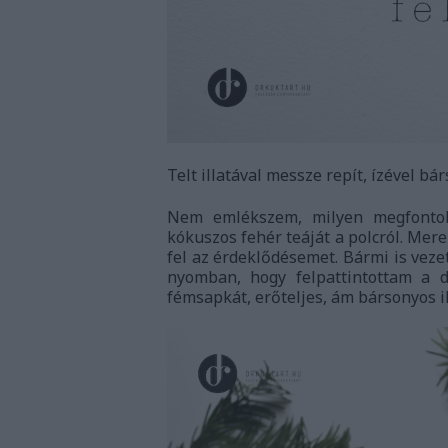
Telt illatával messze repít, ízével b
Nem emlékszem, milyen megfontol
kókuszos fehér teáját a polcról. Mer
fel az érdeklődésemet. Bármi is vez
nyomban, hogy felpattintottam a d
fémsapkát, erőteljes, ám bársonyos i