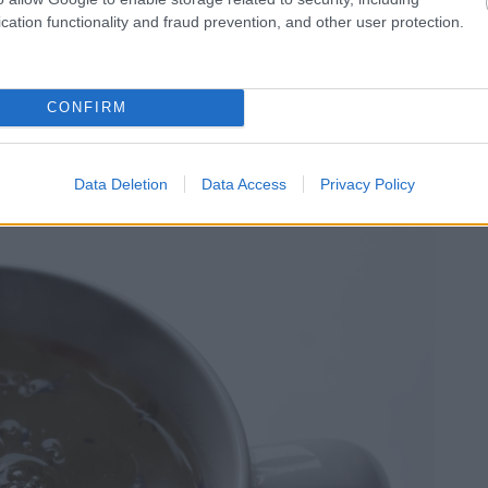
cation functionality and fraud prevention, and other user protection.
CONFIRM
ális italt 80 Celsius-fokos vízzel három perc
S
Data Deletion
Data Access
Privacy Policy