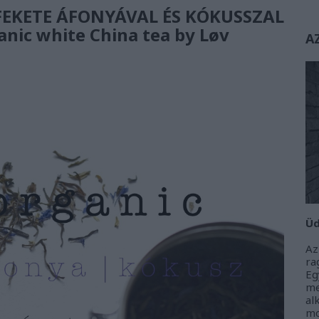
FEKETE ÁFONYÁVAL ÉS KÓKUSSZAL
anic white China tea by Løv
A
Üd
Az
r
Eg
m
al
m