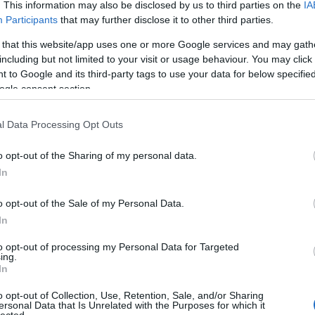
. This information may also be disclosed by us to third parties on the
IA
Participants
that may further disclose it to other third parties.
 that this website/app uses one or more Google services and may gath
including but not limited to your visit or usage behaviour. You may click 
 to Google and its third-party tags to use your data for below specifi
ogle consent section.
l Data Processing Opt Outs
o opt-out of the Sharing of my personal data.
A
In
FI
o opt-out of the Sale of my Personal Data.
sz
In
el
ha
to opt-out of processing my Personal Data for Targeted
ing.
W
In
al
po
o opt-out of Collection, Use, Retention, Sale, and/or Sharing
ex
ersonal Data that Is Unrelated with the Purposes for which it
lected.