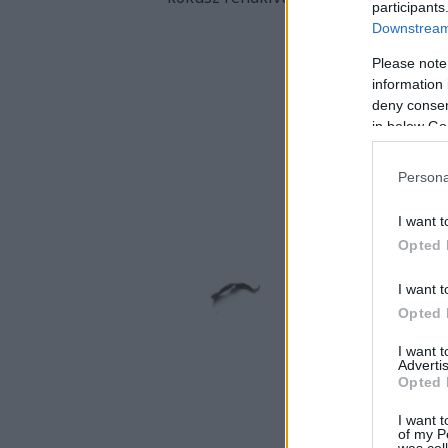
participants
Downstream 
Please note
information 
deny consent
in below Go
Persona
I want t
Opted 
I want t
Opted 
I want 
Advertis
Opted 
I want t
of my P
was col