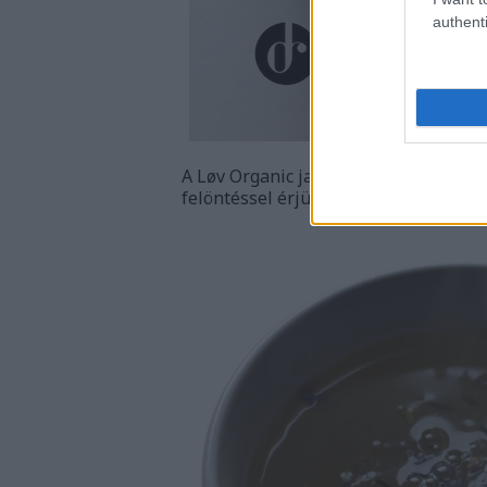
authenti
A Løv Organic javallata szerint az ide
felöntéssel érjük el.