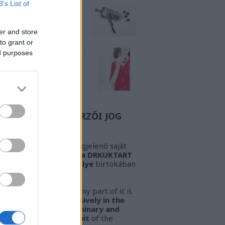
B’s List of
er and store
to grant or
ed purposes
Z A BIZONYOS SZERZŐI JOG
GYELEM! Az oldalon megjelenő saját
öveg és kép
kizárólag a DRKUKTART
őzetes írásbeli engedélye
birtokában
sználható fel.
ARNING!
This work or any part of it is
lowed to be used
exclusively in the
ssession of the preliminary and
pressed written permit
of the