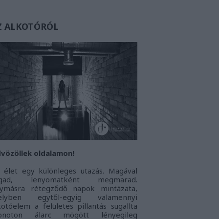
Z ALKOTÓRÓL
vözöllek oldalamon!
 élet egy különleges utazás. Magával
agad, lenyomatként megmarad.
ymásra rétegződő napok mintázata,
elyben egytől-egyig valamennyi
kotóelem a felületes pillantás sugallta
onoton álarc mögött lényegileg