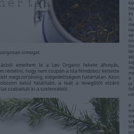
kü
te
és
i
me
ha
né
ö
to
lá
ársonyosan simogat.
ál
sa
ásból emeltem le a Løv Organic fekete áfonyás,
me
em remélni, hogy nem csupán a lila fémdoboz keltette
me
etett megszerzéséig, elégedettségem határtalan. Azon
A 
obozon belül található, a teát a levegőtől elzáró
út
llat szabadult ki a szelencéből.
fe
ol
A
m
me
sz
lé
o