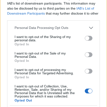
IAB’s list of downstream participants. This information may
vezető murvára az OrszágosKéktúra mentén.
also be disclosed by us to third parties on the
IAB’s List of
Downstream Participants
that may further disclose it to other
third parties.
Please note that this website/app uses one or more Google
Personal Data Processing Opt Outs
services and may gather and store information including but
not limited to your visit or usage behaviour. You may click to
I want to opt-out of the Sharing of my
personal data.
grant or deny consent to Google and its third-party tags to
Opted In
use your data for below specified purposes in below Google
consent section.
I want to opt-out of the Sale of my
Personal Data.
Opted In
I want to opt-out of processing my
Personal Data for Targeted Advertising.
Opted In
I want to opt-out of Collection, Use,
Retention, Sale, and/or Sharing of my
Personal Data that Is Unrelated with the
Purposes for which it was collected.
Opted Out