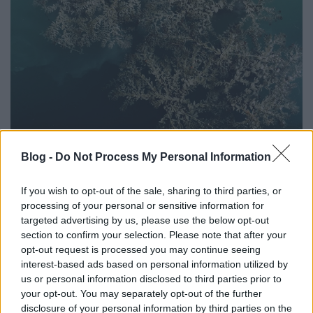
Blog -
Do Not Process My Personal Information
If you wish to opt-out of the sale, sharing to third parties, or
processing of your personal or sensitive information for
targeted advertising by us, please use the below opt-out
section to confirm your selection. Please note that after your
opt-out request is processed you may continue seeing
interest-based ads based on personal information utilized by
Miután már testünk kezdett enyhén bíbor pírt ölteni,
us or personal information disclosed to third parties prior to
visszatértünk a kikötőbe, majd rövidke autóutat
your opt-out. You may separately opt-out of the further
követően végre ismét ráléptünk a Tagyon Birtok felé
disclosure of your personal information by third parties on the