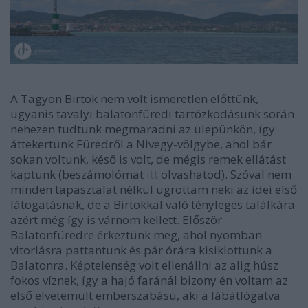
A Tagyon Birtok nem volt ismeretlen előttünk,
ugyanis tavalyi balatonfüredi tartózkodásunk során
nehezen tudtunk megmaradni az ülepünkön, így
áttekertünk Füredről a Nivegy-völgybe, ahol bár
sokan voltunk, késő is volt, de mégis remek ellátást
kaptunk (beszámolómat
itt
olvashatod). Szóval nem
minden tapasztalat nélkül ugrottam neki az idei első
látogatásnak, de a Birtokkal való tényleges találkára
azért még így is várnom kellett. Először
Balatonfüredre érkeztünk meg, ahol nyomban
vitorlásra pattantunk és pár órára kisiklottunk a
Balatonra. Képtelenség volt ellenállni az alig húsz
fokos víznek, így a hajó faránál bizony én voltam az
első elvetemült emberszabású, aki a lábátlógatva