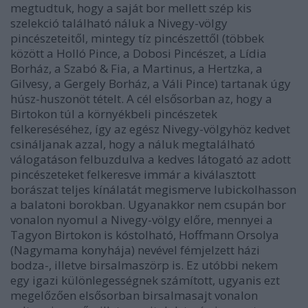
megtudtuk, hogy a saját bor mellett szép kis
szelekció található náluk a Nivegy-völgy
pincészeteitől, mintegy tíz pincészettől (többek
között a Holló Pince, a Dobosi Pincészet, a Lídia
Borház, a Szabó & Fia, a Martinus, a Hertzka, a
Gilvesy, a Gergely Borház, a Váli Pince) tartanak úgy
húsz-huszonöt tételt. A cél elsősorban az, hogy a
Birtokon túl a környékbeli pincészetek
felkereséséhez, így az egész Nivegy-völgyhöz kedvet
csináljanak azzal, hogy a náluk megtalálható
válogatáson felbuzdulva a kedves látogató az adott
pincészeteket felkeresve immár a kiválasztott
borászat teljes kínálatát megismerve lubickolhasson
a balatoni borokban. Ugyanakkor nem csupán bor
vonalon nyomul a Nivegy-völgy előre, mennyei a
Tagyon Birtokon is kóstolható, Hoffmann Orsolya
(Nagymama konyhája) nevével fémjelzett házi
bodza-, illetve birsalmaszörp is. Ez utóbbi nekem
egy igazi különlegességnek számított, ugyanis ezt
megelőzően elsősorban birsalmasajt vonalon