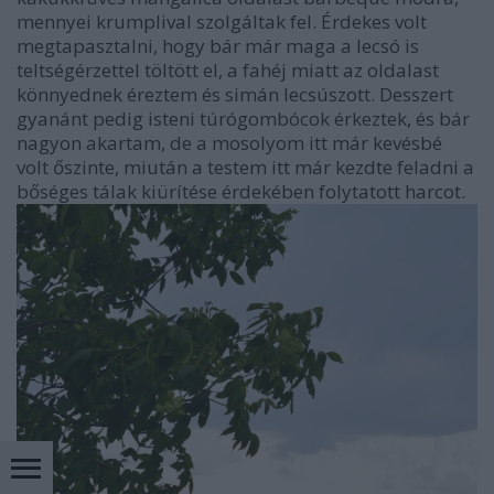
mennyei krumplival szolgáltak fel. Érdekes volt
megtapasztalni, hogy bár már maga a lecsó is
teltségérzettel töltött el, a fahéj miatt az oldalast
könnyednek éreztem és simán lecsúszott. Desszert
gyanánt pedig isteni túrógombócok érkeztek, és bár
nagyon akartam, de a mosolyom itt már kevésbé
volt őszinte, miután a testem itt már kezdte feladni a
bőséges tálak kiürítése érdekében folytatott harcot.