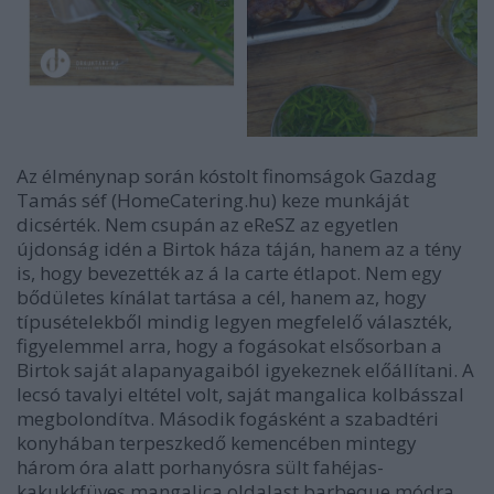
Az élménynap során kóstolt finomságok Gazdag
Tamás séf (HomeCatering.hu) keze munkáját
dicsérték. Nem csupán az eReSZ az egyetlen
újdonság idén a Birtok háza táján, hanem az a tény
is, hogy bevezették az á la carte étlapot. Nem egy
bődületes kínálat tartása a cél, hanem az, hogy
típusételekből mindig legyen megfelelő választék,
figyelemmel arra, hogy a fogásokat elsősorban a
Birtok saját alapanyagaiból igyekeznek előállítani. A
lecsó tavalyi eltétel volt, saját mangalica kolbásszal
megbolondítva. Második fogásként a szabadtéri
konyhában terpeszkedő kemencében mintegy
három óra alatt porhanyósra sült fahéjas-
kakukkfüves mangalica oldalast barbeque módra,