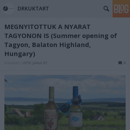
DRKUKTART
MEGNYITOTTUK A NYARAT
TAGYONON IS (Summer opening of
Tagyon, Balaton Highland,
Hungary)
drkuktart
•
2016. június 07.
0