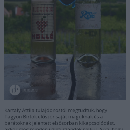
Kartaly Attila tulajdonostól megtudtuk, hogy
Tagyon Birtok először saját maguknak és a
barátoknak jelentett elsősorban kikapcsolódást,
akkor még minden üzleti szándék nélkül. Arra, hogy