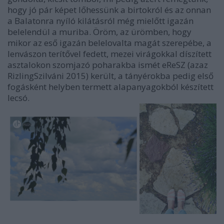
hogy jó pár képet lőhessünk a birtokról és az onnan
a Balatonra nyíló kilátásról még mielőtt igazán
belelendül a muriba. Öröm, az ürömben, hogy
mikor az eső igazán belelovalta magát szerepébe, a
lenvászon terítővel fedett, mezei virágokkal díszített
asztalokon szomjazó poharakba ismét eReSZ (azaz
RizlingSzilváni 2015) került, a tányérokba pedig első
fogásként helyben termett alapanyagokból készített
lecsó.