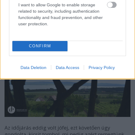
I want to allow Google to enable storage
related to security, including authentication
functionality and fraud prevention, and other
user protection.
CONFIRM
Data Deletion
Data Access
Privacy Policy
Az időjárás eddig volt jófej, ezt követően úgy
gondolta, kicsit tombol, mi pedig azért remegtünk,