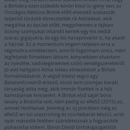
a Birtokra ezen szűkebb körön kívül is igény van, az
Országos Kéktúra Birtok előtt elvezető szakaszát
teljesítő túrázók ébresztették rá Attiláékat, akik
megállva az épület előtt, megpihenvén a tájban
bizony szomjukat oltandó kértek egy kis nedűt
száraz gigájukra, és egy kis harapnivalót is, ha akadt
a háznál. Ez a momentum engem teljesen arra a
régmúltra emlékeztem, amiről fogalmam sincs, mert
legfeljebb filmekben láttam, könyvekben olvastam
az ilyesféle, vadidegeneknek szóló vendégszeretetről.
Jó volt hallgatni Attila lelkes elmesélését a Birtok
formálódásáról. A végső lökést vegül egy
Balatonfüredről érkező, kicsit sem szomjas baráti
társaság adta meg, akik immár fizettek is a ház
kamrájának kincseiért. A Birtok első saját bora
tavaly a Bodzilla volt, idén pedig az eReSZ (2015) az,
amivel hódítanak. Jelenleg az új pincében még az
eReSZ-en túl olaszrizling és szürkebarát készül, amit
nyár második felében szándékoznak a fogyasztók
poharaiba tölteni. Boros Dávid birtokigazgatótól