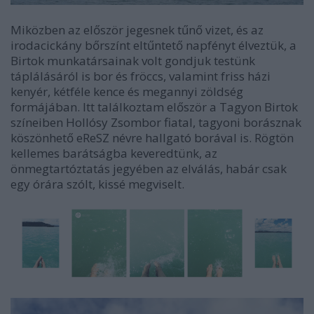
Miközben az először jegesnek tűnő vizet, és az
irodacickány bőrszínt eltűntető napfényt élveztük, a
Birtok munkatársainak volt gondjuk testünk
táplálásáról is bor és fröccs, valamint friss házi
kenyér, kétféle kence és megannyi zöldség
formájában. Itt találkoztam először a Tagyon Birtok
színeiben Hollósy Zsombor fiatal, tagyoni borásznak
köszönhető
eReSZ névre hallgató borával is. Rögtön
kellemes barátságba keveredtünk, az
önmegtartóztatás jegyében az elválás, habár csak
egy órára szólt, kissé megviselt.