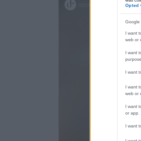
Opted 
Google 
I want t
web or d
I want t
purpose
I want 
I want t
web or d
I want t
or app.
I want t
I want t