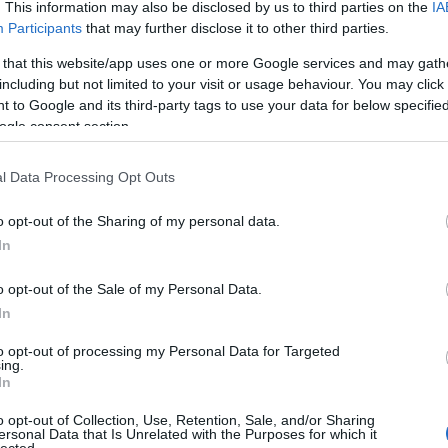
. This information may also be disclosed by us to third parties on the
IA
Participants
that may further disclose it to other third parties.
 that this website/app uses one or more Google services and may gath
including but not limited to your visit or usage behaviour. You may click 
 to Google and its third-party tags to use your data for below specifi
ogle consent section.
l Data Processing Opt Outs
o opt-out of the Sharing of my personal data.
A
In
FI
o opt-out of the Sale of my Personal Data.
sz
In
el
ha
to opt-out of processing my Personal Data for Targeted
ing.
szerint, de például): barna cukor, dzsem, Speculoos
W
In
al
po
o opt-out of Collection, Use, Retention, Sale, and/or Sharing
ex
ersonal Data that Is Unrelated with the Purposes for which it
lected.