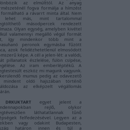
lönbözik az elmúlttól. Az anyag
rmészeténél fogva formálja a hímzést
 formálható a rávarrt minta által. Nem
s lehet más, mint tartalommal
gtölthető másodpercek rendezett
lmaza. Olyan egység, amelyben kivétel
lkül valamennyi megálló végül formát
nt, így mindenkor több mint a
vasuhanó peronok egymásba fűzött
nca, azok felidézhetetlenül elmosódott
omszerű képe. A cél a jelen-lét: a
valódi,
ját pillanatok észlelése, fülön csípése,
gélése. Az iram emberléptékű. A
gtestesült eszköz mi magunk vagyunk.
kerülendő mumus pedig az
odavezető
 mindent oldó hajszában történő
láldozása az elképzelt végállomás
tárán.
DRKUKTART
egyet jelent a
indennapokban rejlő, olykor
gtéveszően láthatatlannak tűnő
épségek felfedezésével. Legyen az a
lekben vagy odakint Budapesten,
rszág határon innen és túl a