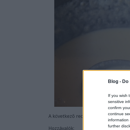
Blog -
Do 
If you wish 
sensitive in
confirm you
continue se
A következő recept négy személyre sz
information 
further disc
Hozzávalók: