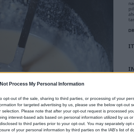
na
pi
ah
ta
D
I
I
Not Process My Personal Information
to opt-out of the sale, sharing to third parties, or processing of your per
formation for targeted advertising by us, please use the below opt-out s
r selection. Please note that after your opt-out request is processed y
eing interest-based ads based on personal information utilized by us or
ól fejenként 3-4 palacsintával.
disclosed to third parties prior to your opt-out. You may separately opt-
losure of your personal information by third parties on the IAB’s list of