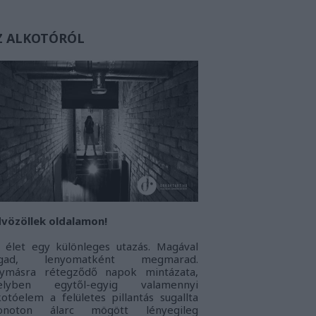
Z ALKOTÓRÓL
vözöllek oldalamon!
 élet egy különleges utazás. Magával
agad, lenyomatként megmarad.
ymásra rétegződő napok mintázata,
elyben egytől-egyig valamennyi
kotóelem a felületes pillantás sugallta
onoton álarc mögött lényegileg