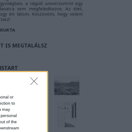
gyvilágban, a táguló univerzumról egy
llanatra sem megfeledkezve. Az élet,
ogy én látom.
Köszönöm, hogy velem
rtasz!
RKUKTA
TT IS MEGTALÁLSZ
NSTART
sonal or
ection to
ou may
 personal
out of the
 downstream