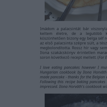
Imádom a palacsintát bár viszonyla
keltem életre, de a legutóbb ké
köszönhetően bizony egy belga séf r
az első palacsinta szépre sült, a tész
megbolondította. Rossz hír vagy sem
Ilona szakácskönyv érintetlen mar
soron következő recept mellett. (
For 
I love eating pancakes however I must
Hungarian cookbook by Ilona Horváth 
made pancake - thanks for the Belgian co
Following this recipe baking pancakes i
impressed. Ilona Horváth's cookbook wil