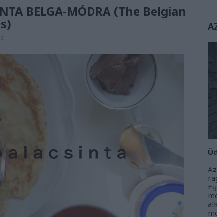
NTA BELGA-MÓDRA (The Belgian
s)
A
rt
Üd
Az
r
Eg
m
al
m