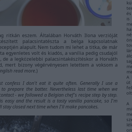
kü
te
és
i
me
ha
né
g ritkán eszem. Általában Horváth Ilona verzióját
ö
szített palacsintatészta a belga kapcsolatnak
to
eceptjén alapult. Nem tudom mi lehet a titka, de már
lá
ta egyenletes volt és kiadós, a vanília pedig csudajól
ál
, de a legközelebbi palacsintakészítéskor a Horváth
sa
ad, mert bizony végérvényesen letettem a voksom a
me
English read more.
)
me
A 
út
 confess I don't eat it quite often. Generally I use a
fe
to prepare the batter. Nevertheless last time when we
ol
ntact - we followed a Belgian chef's recipe step by step.
s easy and the result is a tasty vanilla pancake, so I'm
A
l stay closed next time when I'll make pancakes.
m
me
sz
lé
o