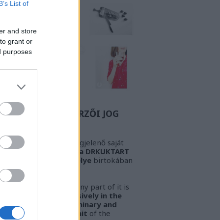
B’s List of
er and store
to grant or
ed purposes
Z A BIZONYOS SZERZŐI JOG
GYELEM! Az oldalon megjelenő saját
öveg és kép
kizárólag a DRKUKTART
őzetes írásbeli engedélye
birtokában
sználható fel.
ARNING!
This work or any part of it is
lowed to be used
exclusively in the
ssession of the preliminary and
pressed written permit
of the