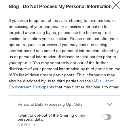
mártogatósnak is szuperül beillik a kreálmány.
Blog -
Do Not Process My Personal Information
Az első verzió esetében összeütöttem hozzá egy
teljesen egyszerű "nevezzük salátának" salátát is:
If you wish to opt-out of the sale, sharing to third parties, or
érett koktélparadicsomokat megmostam,
processing of your personal or sensitive information for
elfeleztem, befőttesüvegbe tettem, rá só, bors,
targeted advertising by us, please use the below opt-out
frissen facsart citromlé (ízlés szerint, én felet
section to confirm your selection. Please note that after your
csavartam rá) és jó minőségű olívaolaj, frissen
opt-out request is processed you may continue seeing
apróra vágott bazsalikom, majd az egészet
interest-based ads based on personal information utilized by
összeráztam, és hagytam egy picit (mondjuk egy
us or personal information disclosed to third parties prior to
órát) hűtőben levet ereszteni, összeérni. Ízlés szerint
your opt-out. You may separately opt-out of the further
disclosure of your personal information by third parties on the
mini mozarella sajtokat is elfelezhetünk és
IAB’s list of downstream participants. This information may
vegyíthetünk ebbe a pofon egyszerű salátába.
also be disclosed by us to third parties on the
IAB’s List of
Mennyei eledel.
Downstream Participants
that may further disclose it to other
third parties.
Please note that this website/app uses one or more Google
Personal Data Processing Opt Outs
services and may gather and store information including but
not limited to your visit or usage behaviour. You may click to
I want to opt-out of the Sharing of my
personal data.
grant or deny consent to Google and its third-party tags to
Opted In
use your data for below specified purposes in below Google