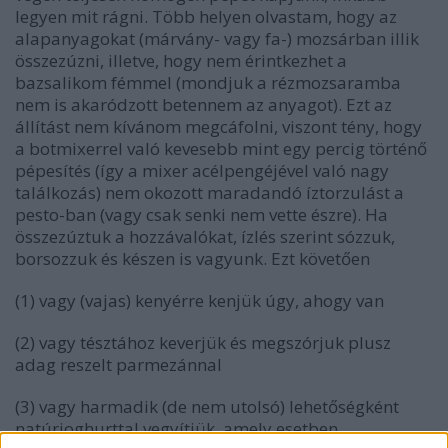
legyen mit rágni. Több helyen olvastam, hogy az
alapanyagokat (márvány- vagy fa-) mozsárban illik
összezúzni, illetve, hogy nem érintkezhet a
bazsalikom fémmel (mondjuk a rézmozsaramba
nem is akaródzott betennem az anyagot). Ezt az
állítást nem kívánom megcáfolni, viszont tény, hogy
a botmixerrel való kevesebb mint egy percig történő
pépesítés (így a mixer acélpengéjével való nagy
találkozás) nem okozott maradandó íztorzulást a
pesto-ban (vagy csak senki nem vette észre). Ha
összezúztuk a hozzávalókat, ízlés szerint sózzuk,
borsozzuk és készen is vagyunk. Ezt követően
(1) vagy (vajas) kenyérre kenjük úgy, ahogy van
(2) vagy tésztához keverjük és megszórjuk plusz
adag reszelt parmezánnal
(3) vagy harmadik (de nem utolsó) lehetőségként
natúrjoghurttal vegyítjük, amely esetben