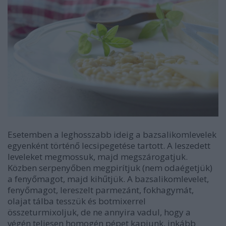
Esetemben a leghosszabb ideig a bazsalikomlevelek
egyenként történő lecsipegetése tartott. A leszedett
leveleket megmossuk, majd megszárogatjuk.
Közben serpenyőben megpirítjuk (nem odaégetjük)
a fenyőmagot, majd kihűtjük. A bazsalikomlevelet,
fenyőmagot, lereszelt parmezánt, fokhagymát,
olajat tálba tesszük és botmixerrel
összeturmixoljuk, de ne annyira vadul, hogy a
végén teljesen homogén pépet kapjunk, inkább