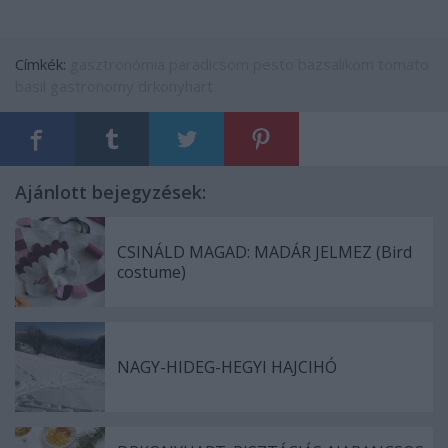
Címkék:
gasztronómia
paradicsom
pesto
bazsalikom
tomato
basil
gastronomy
drkonyhart
Ajánlott bejegyzések:
CSINÁLD MAGAD: MADÁR JELMEZ (Bird
costume)
NAGY-HIDEG-HEGYI HAJCIHÓ