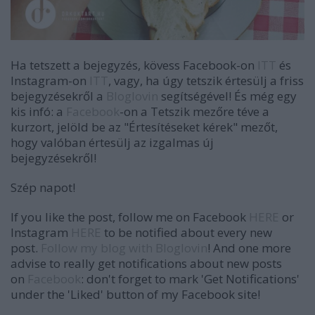
Ha tetszett a bejegyzés, kövess Facebook-on
ITT
és
Instagram-on
ITT
, vagy, ha úgy tetszik értesülj a friss
bejegyzésekről a
Bloglovin
segítségével! És még egy
kis infó: a
Facebook
-on a Tetszik mezőre téve a
kurzort, jelöld be az "Értesítéseket kérek" mezőt,
hogy valóban értesülj az izgalmas új
bejegyzésekről!
Szép napot!
If you like the post, follow me on Facebook
HERE
or
Instagram
HERE
to be notified about every new
post.
Follow my blog with Bloglovin
! And one more
advise to really get notifications about new posts
on
Facebook
: don't forget to mark 'Get Notifications'
under the 'Liked' button of my Facebook site!