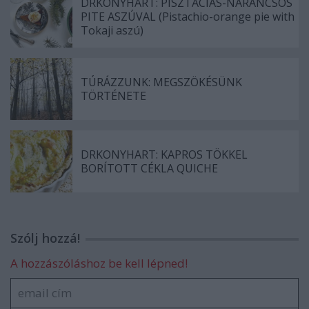
DRKONYHART: PISZTÁCIÁS-NARANCSOS
PITE ASZÚVAL (Pistachio-orange pie with
Tokaji aszú)
TÚRÁZZUNK: MEGSZÖKÉSÜNK
TÖRTÉNETE
DRKONYHART: KAPROS TÖKKEL
BORÍTOTT CÉKLA QUICHE
Szólj hozzá!
A hozzászóláshoz be kell lépned!