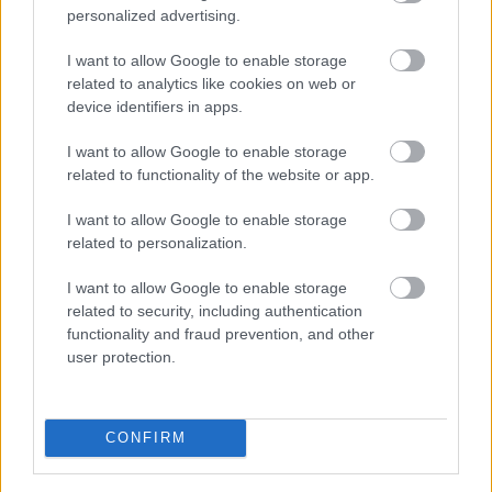
personalized advertising.
I prepared a really simple tomato salad to eat pesto
version (1) with. Cut cocktail tomatoes into two, place
I want to allow Google to enable storage
them into a bowl, add olive oil and juice of a half lemon,
related to analytics like cookies on web or
add salt and pepper and freshly cut basil leaves then
device identifiers in apps.
mix it and place to the fridge maximum one hour. If you
like Mozzarella cheese, take mini ones and cut them
I want to allow Google to enable storage
into two before adding them to the tomato salad.
related to functionality of the website or app.
Simple but great recipe.
I want to allow Google to enable storage
related to personalization.
I want to allow Google to enable storage
related to security, including authentication
functionality and fraud prevention, and other
user protection.
CONFIRM