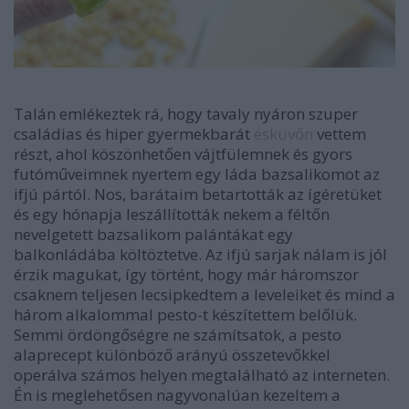
Talán emlékeztek rá, hogy tavaly nyáron szuper
családias és hiper gyermekbarát
esküvőn
vettem
részt, ahol köszönhetően vájtfülemnek és gyors
futóműveimnek nyertem egy láda bazsalikomot az
ifjú pártól. Nos, barátaim betartották az ígéretüket
és egy hónapja leszállították nekem a féltőn
nevelgetett bazsalikom palántákat egy
balkonládába költöztetve. Az ifjú sarjak nálam is jól
érzik magukat, így történt, hogy már háromszor
csaknem teljesen lecsipkedtem a leveleiket és mind a
három alkalommal pesto-t készítettem belőlük.
Semmi ördöngőségre ne számítsatok, a pesto
alaprecept különböző arányú összetevőkkel
operálva számos helyen megtalálható az interneten.
Én is meglehetősen nagyvonalúan kezeltem a