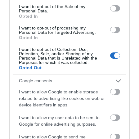
consent section.
I want to opt-out of the Sale of my
Personal Data.
Opted In
I want to opt-out of processing my
Personal Data for Targeted Advertising.
After harvesting the basil leaves, wash and dry them.
Opted In
Toast the pine nuts in a pan then let them cool down.
I want to opt-out of Collection, Use,
Place the basil leaves, pine nuts, oil and Parmesan
Retention, Sale, and/or Sharing of my
cheese in a bowl and process the mix less then one
Personal Data that Is Unrelated with the
Purposes for which it was collected.
minute with a hand processor until the mix
Opted Out
is thoroughly proceed. Then add salt and pepper to
taste and your pesto is ready. Let's see at least three
Google consents
ways how to consume it
I want to allow Google to enable storage
(1) put it on a slice of bread or
related to advertising like cookies on web or
device identifiers in apps.
(2) add natural yoghurt to have a dipping sauce or
I want to allow my user data to be sent to
(3) mix it with pasta and put Parmesan cheese on the
Google for online advertising purposes.
top.
I want to allow Google to send me