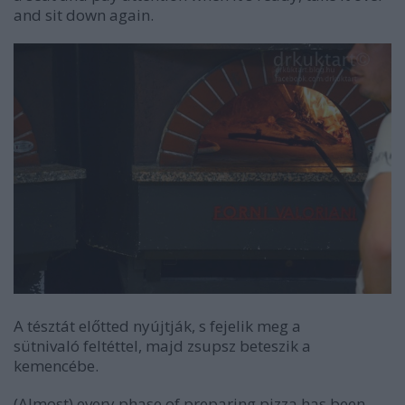
and sit down again.
A tésztát előtted nyújtják, s fejelik meg a
sütnivaló feltéttel, majd zsupsz beteszik a
kemencébe.
(Almost) every phase of preparing pizza has been