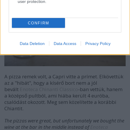
user protection.
CONFIRM
Data Deletion
Data Access
Privacy Policy
A pizza remek volt, a Capri vitte a prímet. Elkövettük
az a "hibát", hogy a kísérő bort nem a jól
bevált
Enoteca Chinanti Classico
-ban vettük, hanem
a középső pultból, ami hiába került 4 euróba,
csalódást okozott. Meg sem közelítette a korábbi
Chiantit.
The pizzas were great, but unfortunately we bought the
wine at the bar in the middle instead of
Enoteca