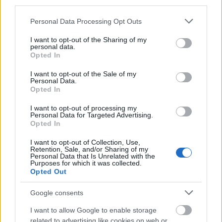
third parties.
Please note that this website/app uses one or more Google
Personal Data Processing Opt Outs
services and may gather and store information including but
not limited to your visit or usage behaviour. You may click to
I want to opt-out of the Sharing of my
personal data.
grant or deny consent to Google and its third-party tags to
Opted In
use your data for below specified purposes in below Google
consent section.
I want to opt-out of the Sale of my
Personal Data.
Opted In
I want to opt-out of processing my
Personal Data for Targeted Advertising.
A pizzát a csarnok első emeletén elhelyezett asztalok
Opted In
bármelyikénél elfogyaszthatjuk tetszés szerint. Ha a
pizzéria által csepegtetett olíva olaj vagy egyéb
I want to opt-out of Collection, Use,
Retention, Sale, and/or Sharing of my
kence nem lenne elegendő, az asztalokra kihelyezett
Personal Data that Is Unrelated with the
üvegekből magunk is adagolhatunk a pizzára
Purposes for which it was collected.
Opted Out
pluszban. A Caprimon minden tökéletes volt (nem is
áradozom tovább), így feladatom csak annyiból állt,
Google consents
hogy elfogyasszam.
I want to allow Google to enable storage
You are free to sit at any of the tables, located on the
related to advertising like cookies on web or