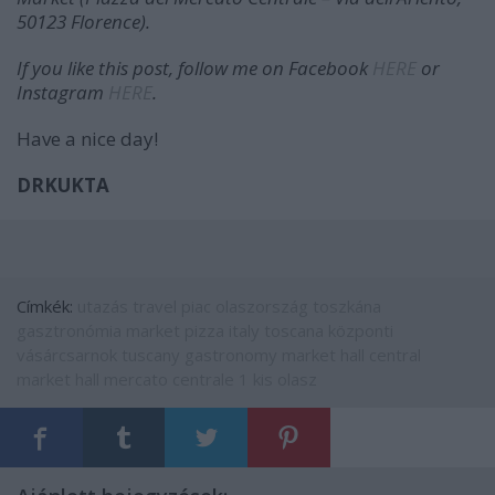
50123 Florence).
If you like this post, follow me on Facebook
HERE
or
Instagram
HERE
.
Have a nice day!
DRKUKTA
Címkék:
utazás
travel
piac
olaszország
toszkána
gasztronómia
market
pizza
italy
toscana
központi
vásárcsarnok
tuscany
gastronomy
market hall
central
market hall
mercato centrale
1 kis olasz