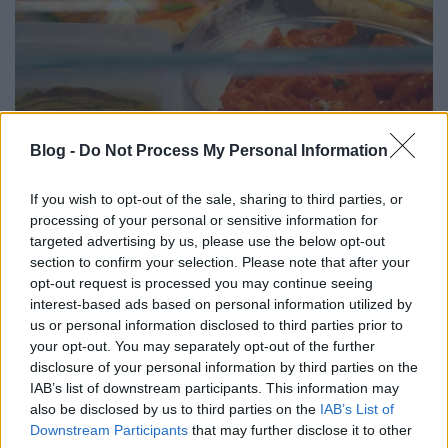
Blog -
Do Not Process My Personal Information
If you wish to opt-out of the sale, sharing to third parties, or
processing of your personal or sensitive information for
Van, amelyik pizza sütés előtt, s van, amelyik utána
targeted advertising by us, please use the below opt-out
kap feltétet. Ez utóbbi kategóriába tartozik a Capri
section to confirm your selection. Please note that after your
is.
opt-out request is processed you may continue seeing
interest-based ads based on personal information utilized by
My Capri is decorated in front of me as well, after
us or personal information disclosed to third parties prior to
baking.
your opt-out. You may separately opt-out of the further
disclosure of your personal information by third parties on the
IAB’s list of downstream participants. This information may
also be disclosed by us to third parties on the
IAB’s List of
Downstream Participants
that may further disclose it to other