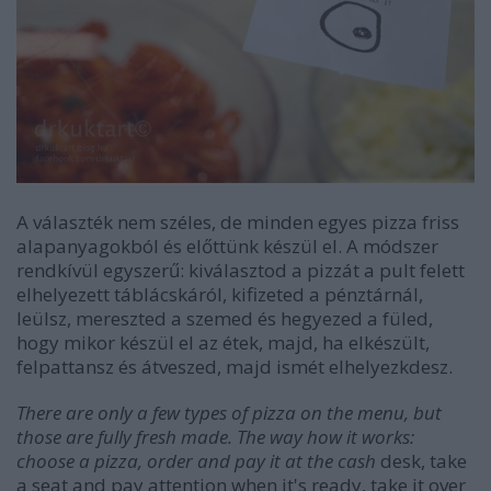
A választék nem széles, de minden egyes pizza friss
alapanyagokból és előttünk készül el. A módszer
rendkívül egyszerű: kiválasztod a pizzát a pult felett
elhelyezett táblácskáról, kifizeted a pénztárnál,
leülsz, mereszted a szemed és hegyezed a füled,
hogy mikor készül el az étek, majd, ha elkészült,
felpattansz és átveszed, majd ismét elhelyezkdesz.
There are only a few types of pizza on the menu, but
those are fully fresh made. The way how it works:
choose a pizza, order and pay it at the cash
desk, take
a seat and pay attention when it's ready, take it over