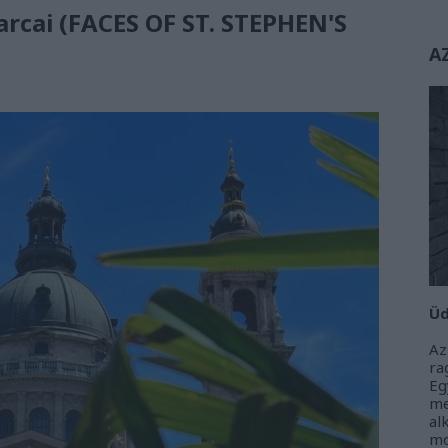
 arcai (FACES OF ST. STEPHEN'S
A
Üd
Az
r
Eg
m
al
m