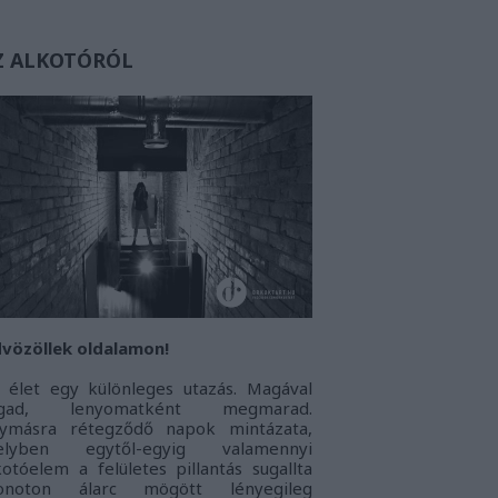
Z ALKOTÓRÓL
vözöllek oldalamon!
 élet egy különleges utazás. Magával
agad, lenyomatként megmarad.
ymásra rétegződő napok mintázata,
elyben egytől-egyig valamennyi
kotóelem a felületes pillantás sugallta
onoton álarc mögött lényegileg