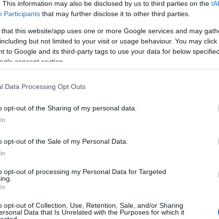
. This information may also be disclosed by us to third parties on the
IA
Participants
that may further disclose it to other third parties.
 that this website/app uses one or more Google services and may gath
including but not limited to your visit or usage behaviour. You may click 
 to Google and its third-party tags to use your data for below specifi
ogle consent section.
l Data Processing Opt Outs
o opt-out of the Sharing of my personal data.
A
In
FI
o opt-out of the Sale of my Personal Data.
sz
In
el
ha
to opt-out of processing my Personal Data for Targeted
ing.
W
"
A budapesti Szent István Bazilika hazánk egyik
In
al
 idegenforgalmi nevezetessége. Ennek oka egyrészt a
po
o opt-out of Collection, Use, Retention, Sale, and/or Sharing
malapítóját megillettő tisztelet, a történelmi múlt,
ex
ersonal Data that Is Unrelated with the Purposes for which it
s művészeti értéke. E templom építése érdekében az
lected.