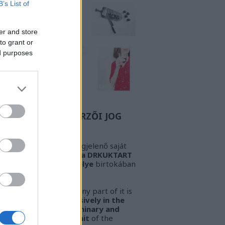
B’s List of
er and store
to grant or
ed purposes
Z A BIZONYOS SZERZŐI JOG
GYELEM! Az oldalon megjelenő saját
öveg és kép
kizárólag a DRKUKTART
őzetes írásbeli engedélye
birtokában
sználható fel.
ARNING!
This work or any part of it is
lowed to be used
exclusively in the
ssession of the preliminary and
pressed written permit
of the