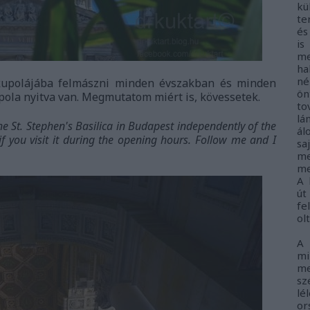
kü
te
és
i
me
ha
né
 kupolájába felmászni minden évszakban és minden
ö
pola nyitva van. Megmutatom miért is, kövessetek.
to
lá
the St. Stephen's Basilica in Budapest independently of the
ál
if you visit it during the opening hours. Follow me and I
sa
me
me
A 
út
fe
ol
A
m
me
sz
lé
o