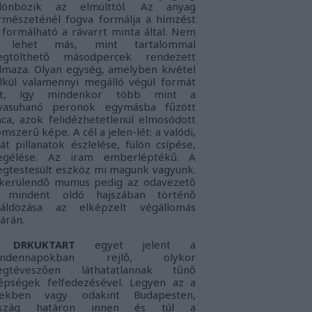
lönbözik az elmúlttól. Az anyag
rmészeténél fogva formálja a hímzést
 formálható a rávarrt minta által. Nem
s lehet más, mint tartalommal
gtölthető másodpercek rendezett
lmaza. Olyan egység, amelyben kivétel
lkül valamennyi megálló végül formát
nt, így mindenkor több mint a
vasuhanó peronok egymásba fűzött
nca, azok felidézhetetlenül elmosódott
omszerű képe. A cél a jelen-lét: a
valódi,
ját pillanatok észlelése, fülön csípése,
gélése. Az iram emberléptékű. A
gtestesült eszköz mi magunk vagyunk.
kerülendő mumus pedig az
odavezető
 mindent oldó hajszában történő
láldozása az elképzelt végállomás
tárán.
DRKUKTART
egyet jelent a
indennapokban rejlő, olykor
gtéveszően láthatatlannak tűnő
épségek felfedezésével. Legyen az a
lekben vagy odakint Budapesten,
rszág határon innen és túl a