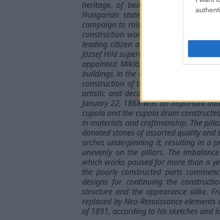
heritage, of being dedicated to the 
authenti
Hungarian state, and partly to the arc
campaign to raise funds for the constr
construction works did not start until 
leading citizen and architect of Pest,
József Hild supervised the works until hi
appointed Miklós Ybl, an acknowledge
buildings in the capital city including
construction of this prominent building.
artistic and decorative works were com
January 22, 1868 was an important date i
cupola and the cupola drum constructed 
in materials and craftmanship. The pilla
donated stones of assorted quality and s
arches underpinning it, resulting in a p
unevenly on the pillars. The imbalance 
which works paused for more than a yea
the poorly constructed parts commenc
designs for continuing the constructi
structure and the appearance alike. Fr
replaced by Neo-Renaissance elements a
of 1891, according to his sketches and id