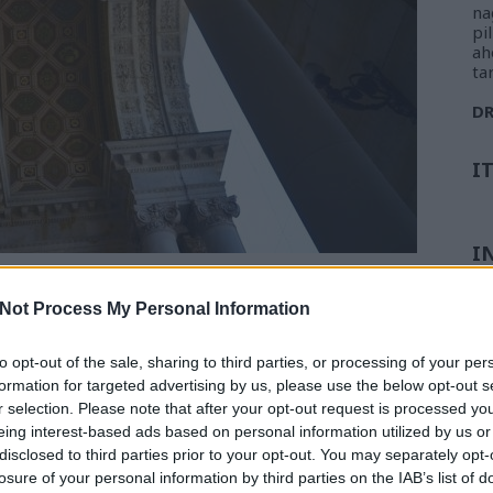
na
pi
ah
ta
D
I
I
es útbaejteni magát a székesegyházat is, hiszen
t őrzik a Szent Jobbot is.
Not Process My Personal Information
rch, don't miss to enter the building as well. The inside is
to opt-out of the sale, sharing to third parties, or processing of your per
ere the Holy Right is placed.
formation for targeted advertising by us, please use the below opt-out s
r selection. Please note that after your opt-out request is processed y
eing interest-based ads based on personal information utilized by us or
disclosed to third parties prior to your opt-out. You may separately opt-
losure of your personal information by third parties on the IAB’s list of