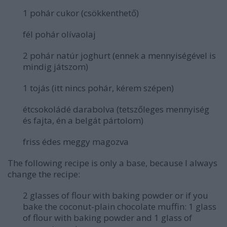
1 pohár cukor (csökkenthető)
fél pohár olívaolaj
2 pohár natúr joghurt (ennek a mennyiségével is
mindig játszom)
1 tojás (itt nincs pohár, kérem szépen)
étcsokoládé darabolva (tetszőleges mennyiség
és fajta, én a belgát pártolom)
friss édes meggy magozva
The following recipe is only a base, because I always
change the recipe:
2 glasses of flour with baking powder or if you
bake the coconut-plain chocolate muffin: 1
glass
of flour with baking powder and 1 glass of