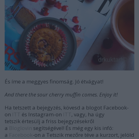
És íme a meggyes finomság. Jó étvágyat!
And there the sour cherry muffin comes. Enjoy it!
Ha tetszett a bejegyzés, kövesd a blogot Facebook-
on
ITT
és Instagram-on
ITT
, vagy, ha úgy
tetszik értesülj a friss bejegyzésekről
a
Bloglovin
segítségével! És még egy kis infó:
a
Facebook
-on a Tetszik mezőre téve a kurzort, jelöld