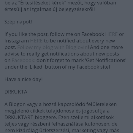
be az "Értesítéseket kérek" mezőt, hogy valóban
értesülj az izgalmas új bejegyzésekről!
Szép napot!
If you like the post, follow me on Facebook
HERE
or
Instagram
HERE
to be notified about every new
post.
Follow my blog with Bloglovin
! And one more
advise to really get notifications about new posts
on
Facebook
: don't forget to mark 'Get Notifications'
under the 'Liked' button of my Facebook site!
Have a nice day!
DRKUKTA
A Blogon vagy a hozzá kapcsolódó felületeleken
megjelenő cikkek tulajdonosa és jogosultja a
DRKUKTART bloggere. Ezen szellemi alkotások
teljes vagy részbeni felhasználása különösen, de
nem kizárólag üzletszerzési, marketing vagy más