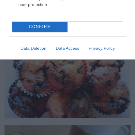
user protection.
A kimért adagocskák sütés előtt.
Small portions of coconut-plain chocolate muffins
before baking.
CONFIRM
Data Deletion
Data Access
Privacy Policy