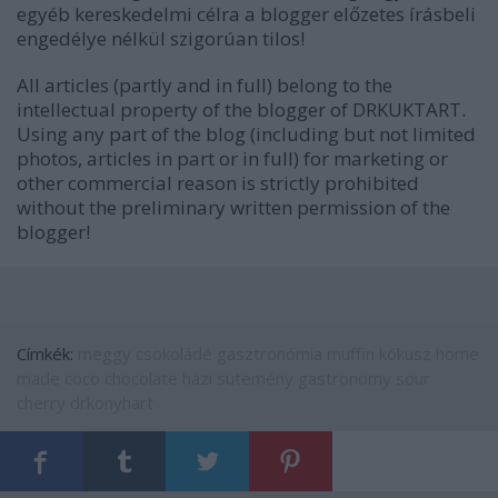
egyéb kereskedelmi célra a blogger előzetes írásbeli
engedélye nélkül szigorúan tilos!
All articles (partly and in full) belong to the
intellectual property of the blogger of DRKUKTART.
Using any part of the blog (including but not limited
photos, articles in part or in full) for marketing or
other commercial reason is strictly prohibited
without the preliminary written permission of the
blogger!
Címkék:
meggy
csokoládé
gasztronómia
muffin
kókusz
home
made
coco
chocolate
házi sütemény
gastronomy
sour
cherry
drkonyhart