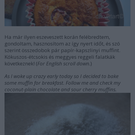
Ha már ilyen eszeveszett korán felébredtem,
gondoltam, hasznosítom az így nyert időt, és szó
szerint összedobok pár papír-kapszlinyi muffint.
Kókuszos-étcsokis és meggyes reggeli falatkák
következnek! (
For English scroll down.
)
As I woke up crazy early today so I decided to bake
some muffin for breakfast. Follow me and check my
coconut-plain chocolate and sour cherry muffins.