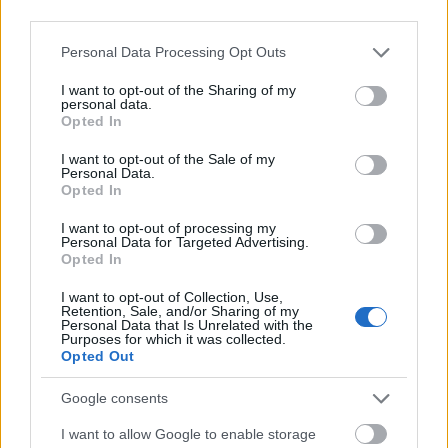
third parties.
Please note that this website/app uses one or more Google
Personal Data Processing Opt Outs
services and may gather and store information including but
not limited to your visit or usage behaviour. You may click to
I want to opt-out of the Sharing of my
personal data.
grant or deny consent to Google and its third-party tags to
Opted In
use your data for below specified purposes in below Google
consent section.
I want to opt-out of the Sale of my
Personal Data.
Opted In
I want to opt-out of processing my
Personal Data for Targeted Advertising.
Opted In
I want to opt-out of Collection, Use,
Retention, Sale, and/or Sharing of my
Personal Data that Is Unrelated with the
Purposes for which it was collected.
Opted Out
Google consents
I want to allow Google to enable storage